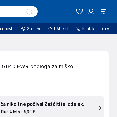
na mesta
Storitve
UAU klub
Kontakt
 G640 EWR podloga za miško
a nikoli ne počiva! Zaščitite izdelek.
 Plus 4 leta -
5,99 €