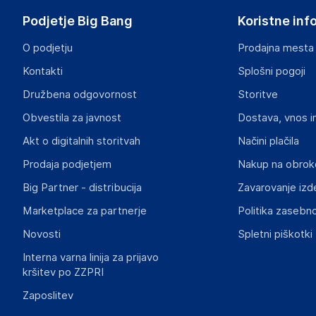
Switzerland
Podjetje Big Bang
Koristne inf
https://www.logitech.com/en-eu
O podjetju
Prodajna mesta
Odgovorna oseba v EU
Kontakti
Splošni pogoji
Gospodarski subjekt s sedežem v EU, ki zagotavlja skladno
Družbena odgovornost
Storitve
Logitech Europe S. A.
Obvestila za javnost
Dostava, vnos i
Catharijnesingel 47, 3511GC Utrecht
The Netherlands
Akt o digitalnih storitvah
Načini plačila
https://support.logi.com/hc/en-gb/requests/new?ticket
Prodaja podjetjem
Nakup na obrok
Big Partner - distribucija
Zavarovanje izd
Marketplace za partnerje
Politika zasebno
Novosti
Spletni piškotki
Interna varna linija za prijavo
kršitev po ZZPRI
Zaposlitev