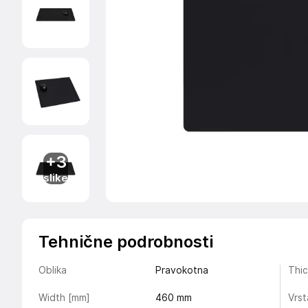
+3
slike
Tehnične podrobnosti
Oblika
Pravokotna
Thi
Width [mm]
460
mm
Vrst