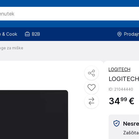
 & Cook
B2B
Prodaj
oge za miške
LOGITECH
LOGITECH
ID
: 21044440
34
€
99
Nesreč
Zaščita