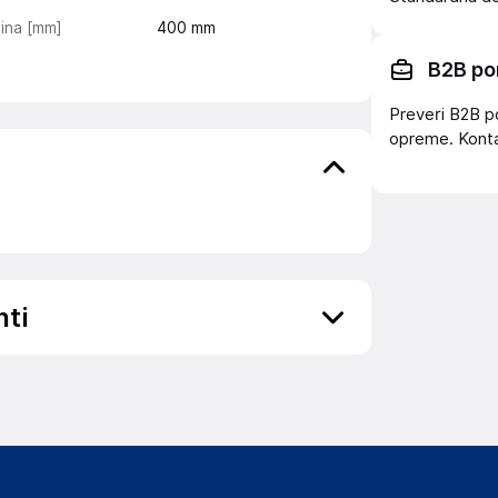
ina [mm]
400
mm
B2B po
Preveri B2B p
opreme. Konta
nti
ov, državo in elektronski naslov) povezane s
enter, 1015 Lausanne