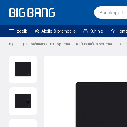
Izdelki
Akcije & promocije
Kuhinje
Home
Big Bang
Računalniki in IT oprema
Računalniška oprema
Podl