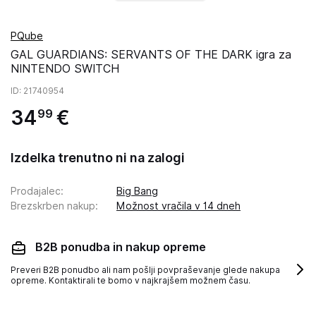
PQube
GAL GUARDIANS: SERVANTS OF THE DARK igra za
NINTENDO SWITCH
ID
: 21740954
34
€
99
Izdelka trenutno ni na zalogi
Prodajalec
:
Big Bang
Brezskrben nakup
:
Možnost vračila v 14 dneh
B2B ponudba in nakup opreme
Preveri B2B ponudbo ali nam pošlji povpraševanje glede nakupa
opreme. Kontaktirali te bomo v najkrajšem možnem času.