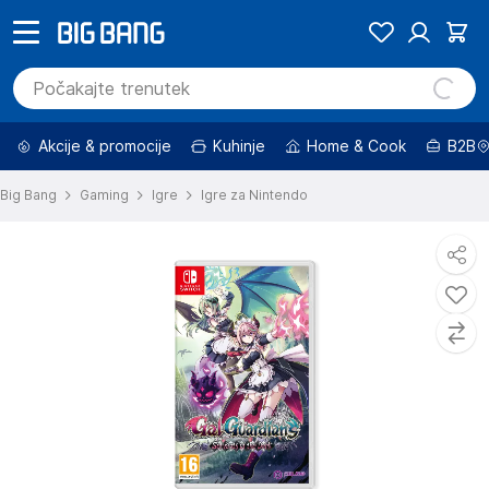
Akcije & promocije
Kuhinje
Home & Cook
B2B
Big Bang
Gaming
Igre
Igre za Nintendo