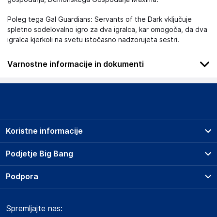
Poleg tega Gal Guardians: Servants of the Dark vključuje
spletno sodelovalno igro za dva igralca, kar omogoča, da dva
igralca kjerkoli na svetu istočasno nadzorujeta sestri.
Varnostne informacije in dokumenti
Podatki o proizvajalcu
Podatki o proizvajalcu vključujejo informacije (naziv, naslov,
državo in elektronski naslov) povezane s proizvajalcem
izdelka.
Koristne informacije
pQube
Spirella Building, Bridge Road, Letchworth Garden City SG6
Prodajna mesta
Podjetje Big Bang
4ET Hertfordshire
Splošni pogoji
United Kingdom
O podjetju
Podpora
Storitve
support@pqube.co.uk
Kontakti
Dostava, vnos in odvoz
Pogosta vprašanja
Družbena odgovornost
Odgovorna oseba v EU
Načini plačila
Spremljajte nas:
Marketplace
Obvestila za javnost
Gospodarski subjekt s sedežem v EU, ki zagotavlja skladnost