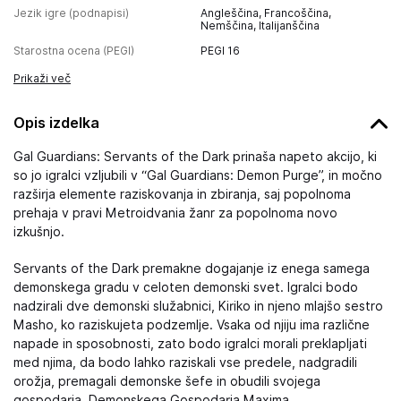
Jezik igre (podnapisi)
Angleščina, Francoščina,
Nemščina, Italijanščina
Starostna ocena (PEGI)
PEGI 16
Prikaži več
Opis izdelka
Gal Guardians: Servants of the Dark prinaša napeto akcijo, ki
so jo igralci vzljubili v “Gal Guardians: Demon Purge”, in močno
razširja elemente raziskovanja in zbiranja, saj popolnoma
prehaja v pravi Metroidvania žanr za popolnoma novo
izkušnjo.
Servants of the Dark premakne dogajanje iz enega samega
demonskega gradu v celoten demonski svet. Igralci bodo
nadzirali dve demonski služabnici, Kiriko in njeno mlajšo sestro
Masho, ko raziskujeta podzemlje. Vsaka od njiju ima različne
napade in sposobnosti, zato bodo igralci morali preklapljati
med njima, da bodo lahko raziskali vse predele, nadgradili
orožja, premagali demonske šefe in obudili svojega
gospodarja, Demonskega Gospodarja Maxima.