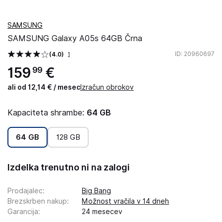
SAMSUNG
SAMSUNG Galaxy A05s 64GB Črna
ID
: 20960697
(4.0)
1
159
€
99
ali od 12,14 € / mesec
Izračun obrokov
Kapaciteta shrambe:
64 GB
64 GB
128 GB
Izdelka trenutno ni na zalogi
Prodajalec
:
Big Bang
Brezskrben nakup
:
Možnost vračila v 14 dneh
Garancija
:
24 mesecev