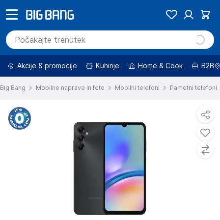
Akcije & promocije
Kuhinje
Home & Cook
B2B
Big Bang
Mobilne naprave in foto
Mobilni telefoni
Pametni telefoni