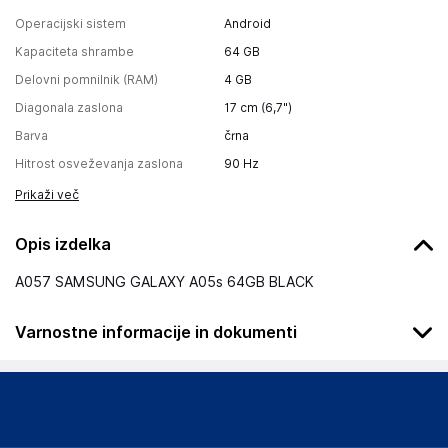
Operacijski sistem
Android
Kapaciteta shrambe
64 GB
Delovni pomnilnik (RAM)
4 GB
Diagonala zaslona
17 cm (6,7")
Barva
črna
Hitrost osveževanja zaslona
90 Hz
Prikaži več
Opis izdelka
A057 SAMSUNG GALAXY A05s 64GB BLACK
Varnostne informacije in dokumenti
Podatki o proizvajalcu
Podatki o proizvajalcu vključujejo informacije (naziv, naslov,
državo in elektronski naslov) povezane s proizvajalcem
izdelka.