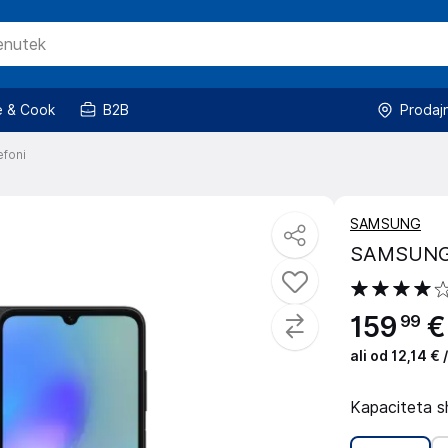
 & Cook
B2B
Prodaj
efoni
SAMSUNG
SAMSUNG 
159
€
99
ali od 12,14 €
Kapaciteta 