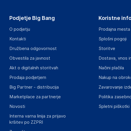
Samsung Electronics Austria GmbH
Praterstrasse 31, 1020 Wien
Austria
Podjetje Big Bang
Koristne inf
office.ljubljana@samsung.com
O podjetju
Prodajna mesta
Odgovorna oseba v EU
Kontakti
Splošni pogoji
Gospodarski subjekt s sedežem v EU, ki zagotavlja skladno
Družbena odgovornost
Storitve
Samsung Electronics Austria GmbH
Obvestila za javnost
Dostava, vnos i
Praterstrasse 31, 1020 Wien
Austria
Akt o digitalnih storitvah
Načini plačila
office.ljubljana@samsung.com
Prodaja podjetjem
Nakup na obrok
Big Partner - distribucija
Zavarovanje izd
Marketplace za partnerje
Politika zasebno
Novosti
Spletni piškotki
Interna varna linija za prijavo
kršitev po ZZPRI