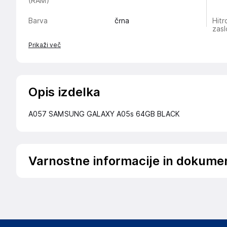
(RAM)
Barva
črna
Hitr
zas
Prikaži več
Opis izdelka
A057 SAMSUNG GALAXY A05s 64GB BLACK
Varnostne informacije in dokume
Podatki o proizvajalcu
Podatki o proizvajalcu vključujejo informacije (naziv, nasl
proizvajalcem izdelka.