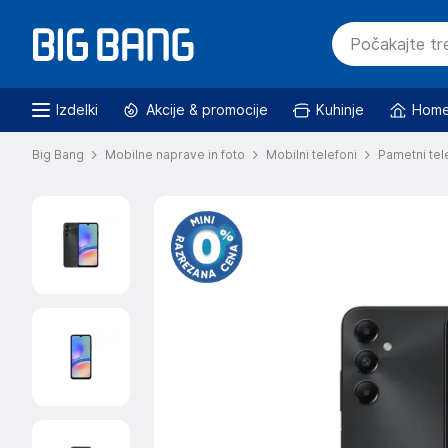
Izdelki
Akcije & promocije
Kuhinje
Home
Big Bang
Mobilne naprave in foto
Mobilni telefoni
Pametni tel