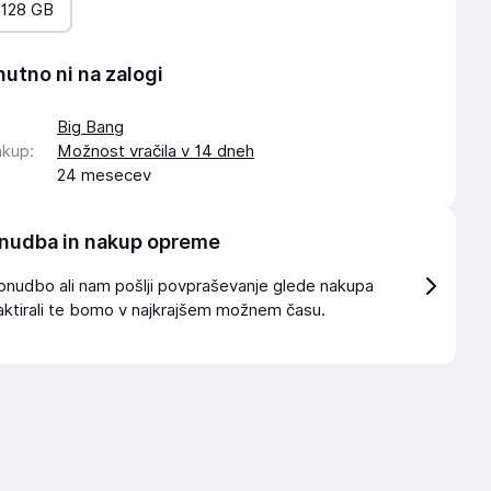
128 GB
nutno ni na zalogi
Big Bang
akup
:
Možnost vračila v 14 dneh
24 mesecev
nudba in nakup opreme
onudbo ali nam pošlji povpraševanje glede nakupa
ktirali te bomo v najkrajšem možnem času.