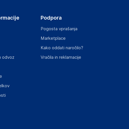
ormacije
Podpora
Pogosta vprašanja
Marketplace
st izdelka z zahtevanimi predpisi.
Kako oddati naročilo?
n odvoz
Vračila in reklamacije
e
elkov
sti