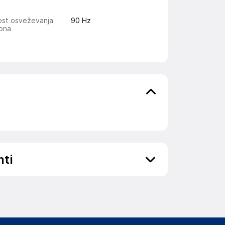
ost osveževanja
90 Hz
lona
nti
ov, državo in elektronski naslov) povezane s