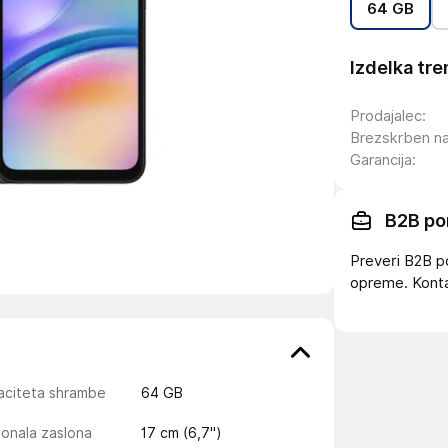
64 GB
Izdelka tre
Prodajalec
:
Brezskrben n
Garancija
:
B2B po
Preveri B2B p
opreme. Konta
aciteta shrambe
64 GB
onala zaslona
17 cm (6,7")