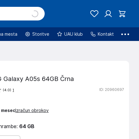
na mesta
Storitve
UAU klub
Kontakt
Galaxy A05s 64GB Črna
ID
: 20960697
(4.0)
1
 / mesec
Izračun obrokov
shrambe:
64 GB