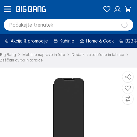
Akcije & promocije
Kuhinje
Home & Cook
B2B
Big Bang
Mobilne naprave in foto
Dodatki za telefone in tablice
Zaščitni ovitki in torbice