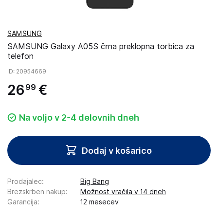
SAMSUNG
SAMSUNG Galaxy A05S črna preklopna torbica za
telefon
ID
: 20954669
26
€
99
Na voljo v 2-4 delovnih dneh
Dodaj v košarico
Prodajalec
:
Big Bang
Brezskrben nakup
:
Možnost vračila v 14 dneh
Garancija
:
12 mesecev