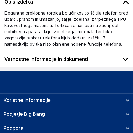
Opis izdelka
Elegantna preklopna torbica bo učinkovito ščitila telefon pred
udarci, prahom in umazanijo, saj je izdelana iz trpežnega TPU
kakovostnega materiala. Torbica se namesti na zadnji del
mobilnega aparata, ki je iz mehkega materiala ter tako
zagotavlja tankost telefona kljub dodatni zaščiti. Z
namestitvijo ovitka niso okrnjene nobene funkcije telefona.
Varnostne informacije in dokumenti
Podatki o proizvajalcu
Podatki o proizvajalcu vključujejo informacije (naziv, naslov,
državo in elektronski naslov) povezane s proizvajalcem
izdelka.
Koristne informacije
Samsung Electronics Austria GmbH
Praterstrasse 31, 1020 Wien
Prodajna mesta
Podjetje Big Bang
Austria
Splošni pogoji
office.ljubljana@samsung.com
O podjetju
Podpora
Storitve