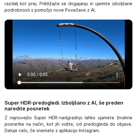
razdalj kot prej. Približajte se dogajanju in ujemite izboljšane
podrobnosti s pomočjo nove Povečave z AI.
Super HDR-predogledi. Izboljšano z AI, še preden
naredite posnetek
Z najnovejšo Super HDR-nadgradnjo lahko ujamete živahne
posnetke na način, kot jih vidite, od predogleda do objave.
Deluje celo, če snemate z aplikacijo Instagram.