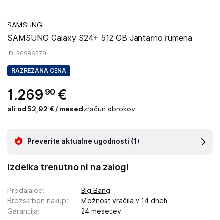
SAMSUNG
SAMSUNG Galaxy S24+ 512 GB Jantarno rumena
ID
: 20986579
RAZREZANA CENA
1
.
269
€
90
ali od 52,92 € / mesec
Izračun obrokov
Preverite aktualne ugodnosti
(1)
Izdelka trenutno ni na zalogi
Prodajalec
:
Big Bang
Brezskrben nakup
:
Možnost vračila v 14 dneh
Garancija
:
24 mesecev