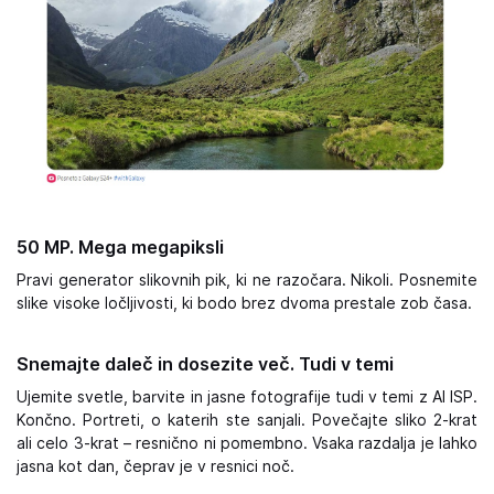
50 MP. Mega megapiksli
Pravi generator slikovnih pik, ki ne razočara. Nikoli. Posnemite
slike visoke ločljivosti, ki bodo brez dvoma prestale zob časa.
Snemajte daleč in dosezite več. Tudi v temi
Ujemite svetle, barvite in jasne fotografije tudi v temi z AI ISP.
Končno. Portreti, o katerih ste sanjali. Povečajte sliko 2-krat
ali celo 3-krat – resnično ni pomembno. Vsaka razdalja je lahko
jasna kot dan, čeprav je v resnici noč.