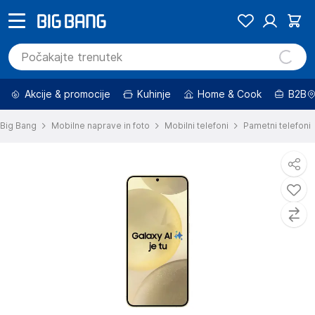
Akcije & promocije
Kuhinje
Home & Cook
B2B
Big Bang
Mobilne naprave in foto
Mobilni telefoni
Pametni telefoni