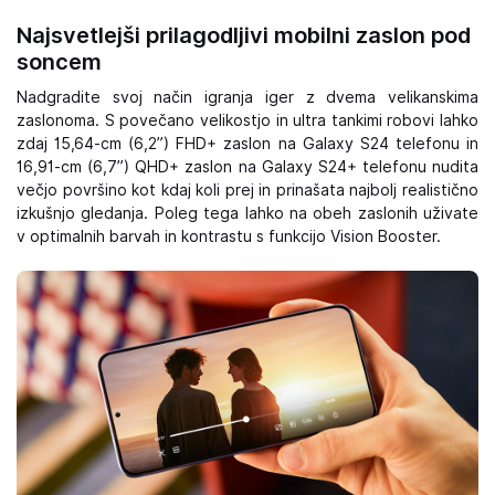
Najsvetlejši prilagodljivi mobilni zaslon pod
soncem
Nadgradite svoj način igranja iger z dvema velikanskima
zaslonoma. S povečano velikostjo in ultra tankimi robovi lahko
zdaj 15,64-cm (6,2”) FHD+ zaslon na Galaxy S24 telefonu in
16,91-cm (6,7”) QHD+ zaslon na Galaxy S24+ telefonu nudita
večjo površino kot kdaj koli prej in prinašata najbolj realistično
izkušnjo gledanja. Poleg tega lahko na obeh zaslonih uživate
v optimalnih barvah in kontrastu s funkcijo Vision Booster.