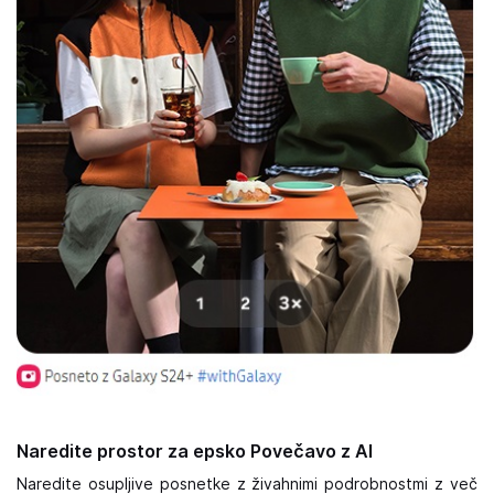
Naredite prostor za epsko Povečavo z AI
Naredite osupljive posnetke z živahnimi podrobnostmi z več