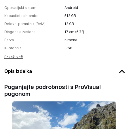
Operacijski sistem
Android
Kapaciteta shrambe
512 GB
Delovni pomnilnik (RAM)
12 GB
Diagonala zaslona
17 cm (6,7")
Barva
rumena
IP-stopnja
IP68
Prikaži več
Opis izdelka
Poganjajte podrobnosti s ProVisual
pogonom