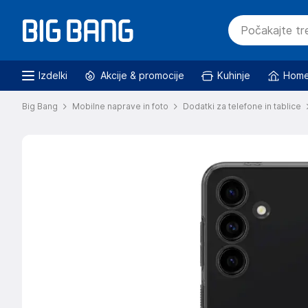
Izdelki
Akcije & promocije
Kuhinje
Home
Big Bang
Mobilne naprave in foto
Dodatki za telefone in tablice