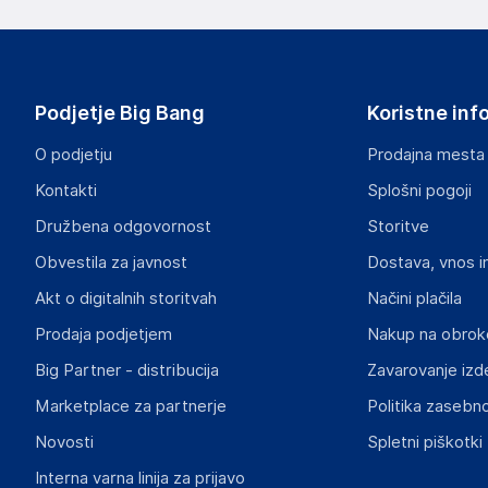
proizvajalcem izdelka.
Spigen Inc.
9975 Toledo Way, Suite 100, Irvine, CA 92618
USA
Podjetje Big Bang
Koristne inf
https://support.spigen.com/portal/en/home
O podjetju
Prodajna mesta
Odgovorna oseba v EU
Kontakti
Splošni pogoji
Gospodarski subjekt s sedežem v EU, ki zagotavlja skladno
Družbena odgovornost
Storitve
Spigen.pl
Obvestila za javnost
Dostava, vnos i
Świerkowa 9, 98-100 Łask
Poland
Akt o digitalnih storitvah
Načini plačila
https://www.spigen.pl/en/contact
Prodaja podjetjem
Nakup na obrok
Big Partner - distribucija
Zavarovanje izd
Marketplace za partnerje
Politika zasebno
Novosti
Spletni piškotki
Interna varna linija za prijavo