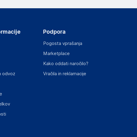
ormacije
Podpora
Pogosta vprašanja
Marketplace
st izdelka z zahtevanimi predpisi.
Kako oddati naročilo?
n odvoz
Vračila in reklamacije
e
elkov
sti