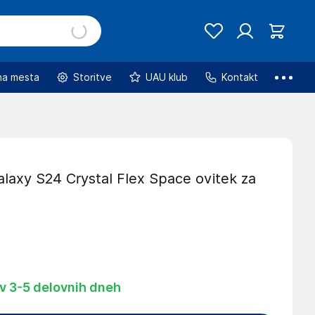
na mesta
Storitve
UAU klub
Kontakt
laxy S24 Crystal Flex Space ovitek za
 v 3-5 delovnih dneh