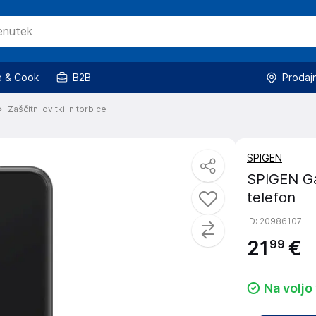
 & Cook
B2B
Prodaj
Zaščitni ovitki in torbice
SPIGEN
SPIGEN Ga
telefon
ID
: 20986107
21
€
99
Na voljo