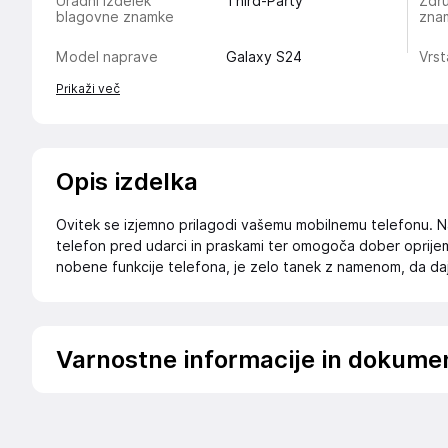
Uradni izdelek
Third-Party
Zdru
blagovne znamke
zna
Model naprave
Galaxy S24
Vrst
Prikaži več
Opis izdelka
Ovitek se izjemno prilagodi vašemu mobilnemu telefonu. Nar
telefon pred udarci in praskami ter omogoča dober oprijem 
nobene funkcije telefona, je zelo tanek z namenom, da da
Varnostne informacije in dokume
Podatki o proizvajalcu
Podatki o proizvajalcu vključujejo informacije (naziv, nasl