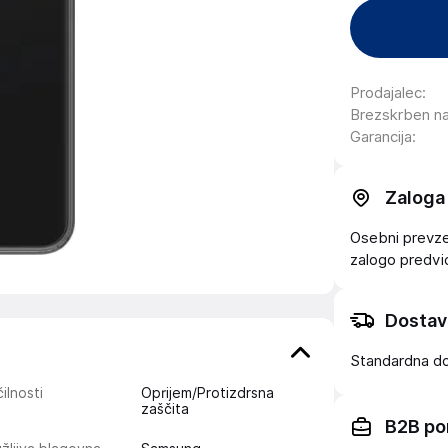
Prodajalec
:
Brezskrben n
Garancija
:
Zaloga
Osebni prevzem
zalogo
predv
Dostav
Standardna d
ilnosti
Oprijem/Protizdrsna
zaščita
B2B po