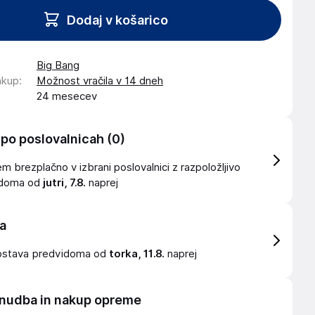
Dodaj v košarico
Big Bang
akup
:
Možnost vračila v 14 dneh
24 mesecev
 po poslovalnicah
(0)
 brezplačno v izbrani poslovalnici z razpoložljivo
idoma od
jutri, 7.8.
naprej
a
ostava
predvidoma od
torka, 11.8.
naprej
nudba in nakup opreme