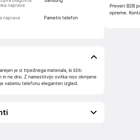
žljiva blagovna
Samsung
mka naprave
Preveri B2B p
opreme. Konta
a naprave
Pametni telefon
ejen je iz trpežnega materiala, ki ščiti
in ne drsi. Z namestitvijo ovitka niso okrnjene
je vašemu telefonu eleganten izgled.
nti
ov, državo in elektronski naslov) povezane s