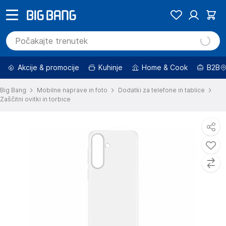
Akcije & promocije
Kuhinje
Home & Cook
B2B
Big Bang
Mobilne naprave in foto
Dodatki za telefone in tablice
Zaščitni ovitki in torbice