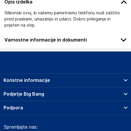
Opis izdelka
Silikonski ovoj, ki vašemu pametnemu telefonu nudi zaščito
pred praskami, umazanijo in udarci. Dobro prileganje in
prijeten na otip.
Varnostne informacije in dokumenti
Podatki o proizvajalcu
Podatki o proizvajalcu vključujejo informacije (naziv, naslov,
državo in elektronski naslov) povezane s proizvajalcem
izdelka.
Koristne informacije
Samsung Electronics Austria GmbH
Praterstrasse 31, 1020 Wien
Prodajna mesta
Podjetje Big Bang
Austria
Splošni pogoji
office.ljubljana@samsung.com
O podjetju
Podpora
Storitve
Kontakti
Dostava, vnos in odvoz
Odgovorna oseba v EU
Pogosta vprašanja
Družbena odgovornost
Načini plačila
Gospodarski subjekt s sedežem v EU, ki zagotavlja skladnost
Spremljajte nas:
Marketplace
Obvestila za javnost
izdelka z zahtevanimi predpisi.