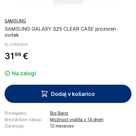
SAMSUNG
SAMSUNG GALAXY S25 CLEAR CASE prozoren
ovitek
ID
: 21683915
31
€
99
Na zalogi
Dodaj v košarico
Prodajalec
:
Big Bang
Brezskrben nakup
:
Možnost vračila v 14 dneh
Garancija
:
12 mesecev