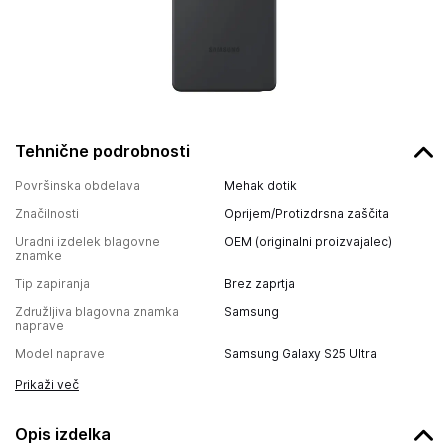
Tehnične podrobnosti
Površinska obdelava
Mehak dotik
Značilnosti
Oprijem/Protizdrsna zaščita
Uradni izdelek blagovne
OEM (originalni proizvajalec)
znamke
Tip zapiranja
Brez zaprtja
Združljiva blagovna znamka
Samsung
naprave
Model naprave
Samsung Galaxy S25 Ultra
Prikaži več
Opis izdelka