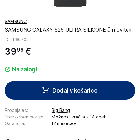
SAMSUNG
SAMSUNG GALAXY S25 ULTRA SILICONE črn ovitek
ID
: 21685709
39
€
99
Na zalogi
Dodaj v košarico
Prodajalec
:
Big Bang
Brezskrben nakup
:
Možnost vračila v 14 dneh
Garancija
:
12 mesecev