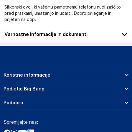
Silikonski ovoj, ki vašemu pametnemu telefonu nudi zaščito
pred praskami, umazanijo in udarci. Dobro prileganje in
prijeten na otip.
Varnostne informacije in dokumenti
Podatki o proizvajalcu
Podatki o proizvajalcu vključujejo informacije (naziv, naslov,
državo in elektronski naslov) povezane s proizvajalcem
izdelka.
Koristne informacije
Samsung Electronics Austria GmbH
Praterstrasse 31, 1020 Wien
Prodajna mesta
Podjetje Big Bang
Austria
Splošni pogoji
office.ljubljana@samsung.com
O podjetju
Podpora
Storitve
Kontakti
Dostava, vnos in odvoz
Odgovorna oseba v EU
Pogosta vprašanja
Družbena odgovornost
Načini plačila
Gospodarski subjekt s sedežem v EU, ki zagotavlja skladnost
Spremljajte nas:
Marketplace
Obvestila za javnost
izdelka z zahtevanimi predpisi.
Nakup na obroke
Kako oddati naročilo?