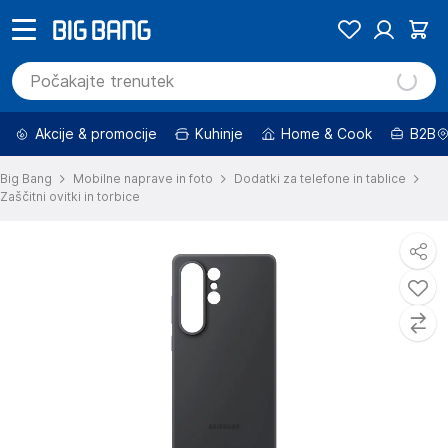
Akcije & promocije
Kuhinje
Home & Cook
B2B
Big Bang
Mobilne naprave in foto
Dodatki za telefone in tablice
Zaščitni ovitki in torbice