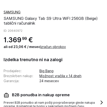
SAMSUNG
SAMSUNG Galaxy Tab S9 Ultra WiFI 256GB (Beige)
tablični računalnik
ID
: 20640972
1
.
369
€
99
ali od 23,06 € / mesec
Izračun obrokov
Izdelka trenutno ni na zalogi
Prodajalec
:
Big Bang
Brezskrben nakup
:
Možnost vračila v 14 dneh
Garancija
:
24 mesecev
B2B ponudba in nakup opreme
Preveri B2B ponudbo ali nam pošlji povpraševanje glede nakupa
opreme. Kontaktirali te bomo v najkrajšem možnem času.