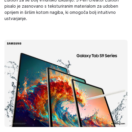
Edition za še bolj vrhunsko izkušnjo. S Pen Creator Edition
pisalo je zasnovano s teksturiranim materialom za udoben
oprijem in širšim kotom nagiba, ki omogoča bolj intuitivno
ustvarjanje.