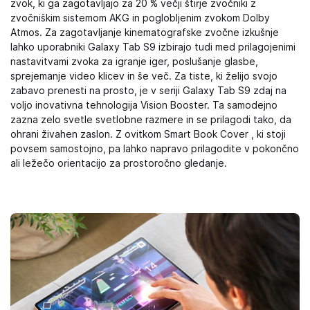
zvok, ki ga zagotavljajo za 20 % večji štirje zvočniki z
zvočniškim sistemom AKG in poglobljenim zvokom Dolby
Atmos. Za zagotavljanje kinematografske zvočne izkušnje
lahko uporabniki Galaxy Tab S9 izbirajo tudi med prilagojenimi
nastavitvami zvoka za igranje iger, poslušanje glasbe,
sprejemanje video klicev in še več. Za tiste, ki želijo svojo
zabavo prenesti na prosto, je v seriji Galaxy Tab S9 zdaj na
voljo inovativna tehnologija Vision Booster. Ta samodejno
zazna zelo svetle svetlobne razmere in se prilagodi tako, da
ohrani živahen zaslon. Z ovitkom Smart Book Cover , ki stoji
povsem samostojno, pa lahko napravo prilagodite v pokončno
ali ležečo orientacijo za prostoročno gledanje.