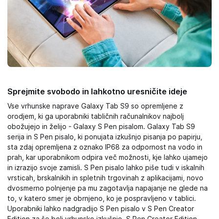
Sprejmite svobodo in lahkotno uresničite ideje
Vse vrhunske naprave Galaxy Tab S9 so opremljene z
orodjem, ki ga uporabniki tabličnih računalnikov najbolj
obožujejo in želijo - Galaxy S Pen pisalom. Galaxy Tab S9
serija in S Pen pisalo, ki ponujata izkušnjo pisanja po papirju,
sta zdaj opremljena z oznako IP68 za odpornost na vodo in
prah, kar uporabnikom odpira več možnosti, kje lahko ujamejo
in izrazijo svoje zamisli. S Pen pisalo lahko piše tudi v iskalnih
vrsticah, brskalnikih in spletnih trgovinah z aplikacijami, novo
dvosmerno polnjenje pa mu zagotavlja napajanje ne glede na
to, v katero smer je obrnjeno, ko je pospravljeno v tablici.
Uporabniki lahko nadgradijo S Pen pisalo v S Pen Creator