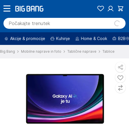
Akcije & promocije
Kuhinje
Home & Cook
B2B
Big Bang
Mobilne naprave in foto
Tablične naprave
Tablice