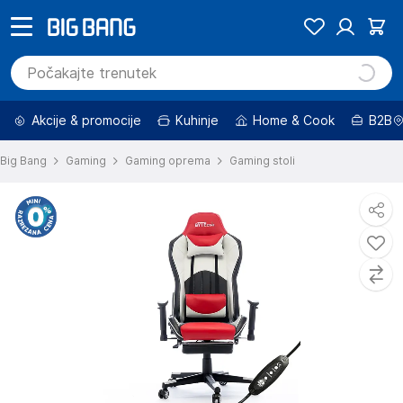
Akcije & promocije
Kuhinje
Home & Cook
B2B
Big Bang
Gaming
Gaming oprema
Gaming stoli