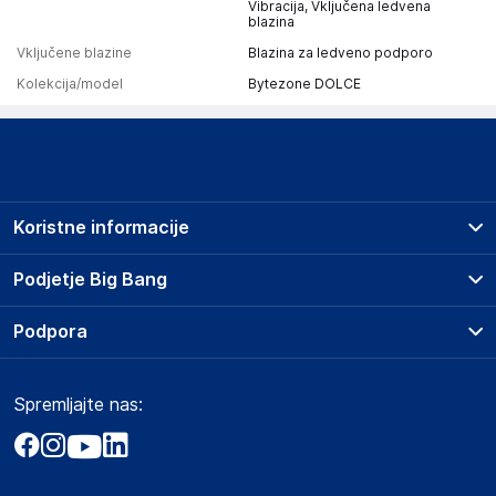
Vibracija, Vključena ledvena
blazina
Vključene blazine
Blazina za ledveno podporo
Kolekcija/model
Bytezone DOLCE
Koristne informacije
Prodajna mesta
Podjetje Big Bang
Splošni pogoji
O podjetju
Podpora
Storitve
Kontakti
Dostava, vnos in odvoz
Pogosta vprašanja
Družbena odgovornost
Načini plačila
Spremljajte nas:
Marketplace
Obvestila za javnost
Nakup na obroke
Kako oddati naročilo?
Akt o digitalnih storitvah
Zavarovanje izdelkov
Vračila in reklamacije
Prodaja podjetjem
Politika zasebnosti