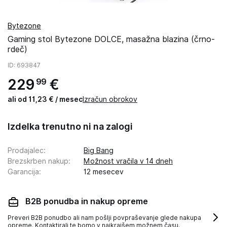
Bytezone
Gaming stol Bytezone DOLCE, masažna blazina (črno-
rdeč)
ID
: 693847
229
€
99
ali od 11,23 € / mesec
Izračun obrokov
Izdelka trenutno ni na zalogi
Prodajalec
:
Big Bang
Brezskrben nakup
:
Možnost vračila v 14 dneh
Garancija
:
12 mesecev
B2B ponudba in nakup opreme
Preveri B2B ponudbo ali nam pošlji povpraševanje glede nakupa
opreme. Kontaktirali te bomo v najkrajšem možnem času.