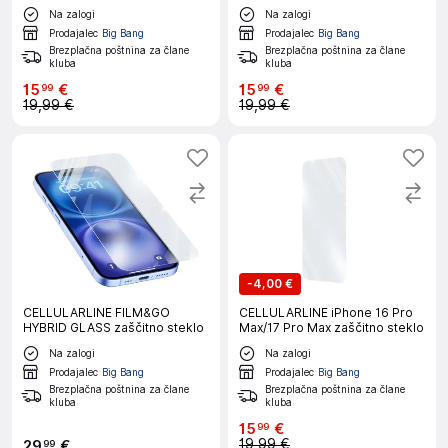
Na zalogi
Na zalogi
Prodajalec
Big Bang
Prodajalec
Big Bang
Brezplačna poštnina za člane
Brezplačna poštnina za člane
kluba
kluba
15
€
15
€
99
99
19,99 €
19,99 €
-
4,00 €
CELLULARLINE FILM&GO
CELLULARLINE iPhone 16 Pro
HYBRID GLASS zaščitno steklo
Max/17 Pro Max zaščitno steklo
Na zalogi
Na zalogi
Prodajalec
Big Bang
Prodajalec
Big Bang
Brezplačna poštnina za člane
Brezplačna poštnina za člane
kluba
kluba
15
€
99
19,99 €
29
€
99