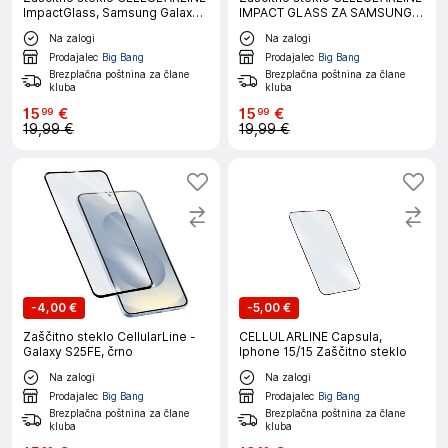
ImpactGlass, Samsung Galaxy
IMPACT GLASS ZA SAMSUNG
A57
GALAXY S26
Na zalogi
Na zalogi
Prodajalec
Big Bang
Prodajalec
Big Bang
Brezplačna poštnina za člane
Brezplačna poštnina za člane
kluba
kluba
15
€
15
€
99
99
19,99 €
19,99 €
-
4,00 €
-
5,00 €
Zaščitno steklo CellularLine -
CELLULARLINE Capsula,
Galaxy S25FE, črno
Iphone 15/15 Zaščitno steklo
Na zalogi
Na zalogi
Prodajalec
Big Bang
Prodajalec
Big Bang
Brezplačna poštnina za člane
Brezplačna poštnina za člane
kluba
kluba