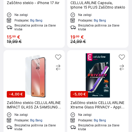
Zaščitno steklo - iPhone 17 Air
CELLULARLINE Capsula,
Iphone 15 PLUS Zaščitno steklo
Na zalogi
Na zalogi
Prodajalec
Big Bang
Prodajalec
Big Bang
Brezplačna poštnina za člane
Brezplačna poštnina za člane
kluba
kluba
15
€
19
€
99
99
19,99 €
24,99 €
-
4,00 €
-
5,00 €
Zaščitno steklo CELLULARLINE
Zaščitno steklo CELLULARLINE
IMPACT GLASS ZA SAMSUNG
Xtreme Glass PRIVACY - Apple
GALAXY S26+
iPhone 17 PRO
Na zalogi
Na zalogi
Prodajalec
Big Bang
Prodajalec
Big Bang
Brezplačna poštnina za člane
Brezplačna poštnina za člane
kluba
kluba