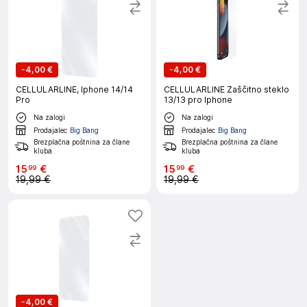
-
4,00 €
-
4,00 €
CELLULARLINE, Iphone 14/14
CELLULARLINE Zaščitno steklo
Pro
13/13 pro Iphone
Na zalogi
Na zalogi
Prodajalec
Big Bang
Prodajalec
Big Bang
Brezplačna poštnina za člane
Brezplačna poštnina za člane
kluba
kluba
15
€
15
€
99
99
19,99 €
19,99 €
-
4,00 €