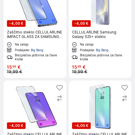
-
4,00 €
-
4,00 €
Zaščitno steklo CELLULARLINE
CELLULARLINE Samsung
IMPACT GLASS ZA SAMSUNG
Galaxy S25+ steklo
GALAXY S26 ULTRA
Na zalogi
Na zalogi
Prodajalec
Big Bang
Prodajalec
Big Bang
Brezplačna poštnina za člane
Brezplačna poštnina za člane
kluba
kluba
15
€
15
€
99
99
19,99 €
19,99 €
-
4,00 €
-
4,00 €
Zaščitno steklo CELLULARLINE
Zaščitno steklo CELLULARLINE