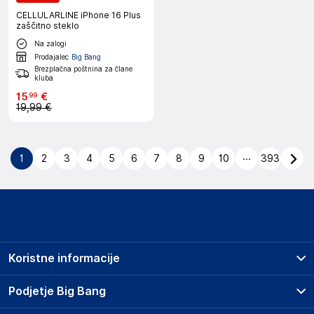
CELLULARLINE iPhone 16 Plus
zaščitno steklo
Na zalogi
Prodajalec
Big Bang
Brezplačna poštnina za člane
kluba
15
€
99
19,99 €
...
1
2
3
4
5
6
7
8
9
10
393
Koristne informacije
Prodajna mesta
Podjetje Big Bang
Splošni pogoji