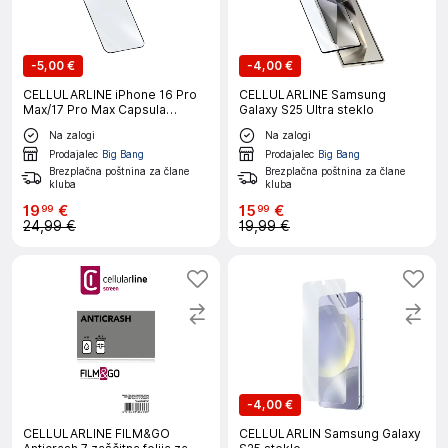
-
5,00 €
-
4,00 €
CELLULARLINE iPhone 16 Pro
CELLULARLINE Samsung
Max/17 Pro Max Capsula
Galaxy S25 Ultra steklo
zaščitno steklo
Na zalogi
Na zalogi
Prodajalec
Big Bang
Prodajalec
Big Bang
Brezplačna poštnina za člane
Brezplačna poštnina za člane
kluba
kluba
19
€
15
€
99
99
24,99 €
19,99 €
-
4,00 €
CELLULARLINE FILM&GO
CELLULARLIN Samsung Galaxy