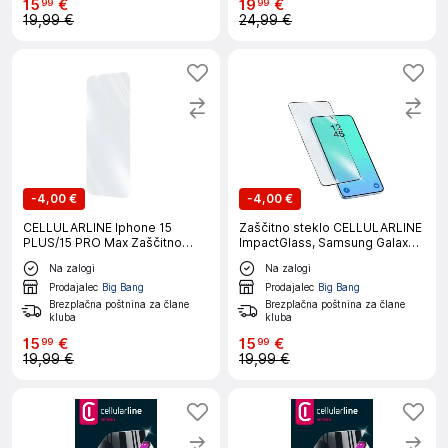
15
€
19
€
99
99
19,99 €
24,99 €
-
4,00 €
-
4,00 €
CELLULARLINE Iphone 15
Zaščitno steklo CELLULARLINE
PLUS/15 PRO Max Zaščitno
ImpactGlass, Samsung Galaxy
steklo
A27
Na zalogi
Na zalogi
Prodajalec
Big Bang
Prodajalec
Big Bang
Brezplačna poštnina za člane
Brezplačna poštnina za člane
kluba
kluba
15
€
15
€
99
99
19,99 €
19,99 €