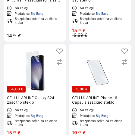
Anticrash 7 zaščitna folija za
S25 steklo
pametni telefon
Na zalogi
Na zalogi
Prodajalec
Big Bang
Prodajalec
Big Bang
Brezplačna poštnina za člane
Brezplačna poštnina za člane
kluba
kluba
15
€
99
19,99 €
14
€
99
-
4,00 €
-
5,00 €
CELLULARLINE Galaxy S24
CELLULARLINE iPhone 16
zaščitno steklo
Capsula zaščitno steklo
Na zalogi
Na zalogi
Prodajalec
Big Bang
Prodajalec
Big Bang
Brezplačna poštnina za člane
Brezplačna poštnina za člane
kluba
kluba
15
€
19
€
99
99