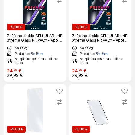
-
5,00 €
-
5,00 €
Zaščitno steklo CELLULARLINE
Zaščitno steklo CELLULARLINE
Xtreme Glass PRIVACY - Apple
Xtreme Glass PRIVACY - Apple
iPhone 17
iPhone 17 PRO MAX
Na zalogi
Na zalogi
Prodajalec
Big Bang
Prodajalec
Big Bang
Brezplačna poštnina za člane
Brezplačna poštnina za člane
kluba
kluba
24
€
24
€
99
99
29,99 €
29,99 €
-
4,00 €
-
5,00 €