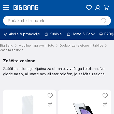
Akcije & promocije
Kuhinje
Home & Cook
B2B
Big Bang
Mobilne naprave in foto
Dodatki za telefone in tablice
Zaščita zaslona
Zaščita zaslona
Zaščita zaslona je ključna za ohranitev vašega telefona. Ne
glede na to, ali imate nov ali star telefon, je zaščita zaslona
nujna. Ta zaščita zaslona pomaga pri preprečevanju prask in
drugih poškodb. Skrbno izberite zaščito, ki ustreza vašemu
telefonu.