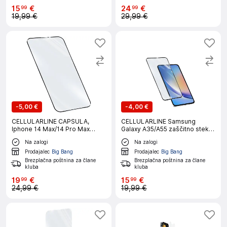
15
€
24
€
99
99
19,99 €
29,99 €
-
5,00 €
-
4,00 €
CELLULARLINE CAPSULA,
CELLULARLINE Samsung
Iphone 14 Max/14 Pro Max
Galaxy A35/A55 zaščitno steklo
zaščitno steklo
za telefon
Na zalogi
Na zalogi
Prodajalec
Big Bang
Prodajalec
Big Bang
Brezplačna poštnina za člane
Brezplačna poštnina za člane
kluba
kluba
19
€
15
€
99
99
24,99 €
19,99 €