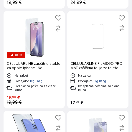
19,99 €
24,99 €
-
4,00 €
CELLULARLINE zaščitno steklo
CELLULARLINE FILM&GO PRO
za Apple Iphone 16e
MAT zaščitna folija za telefo
Na zalogi
Na zalogi
Prodajalec
Big Bang
Prodajalec
Big Bang
Brezplačna poštnina za člane
Brezplačna poštnina za člane
kluba
kluba
15
€
99
19,99 €
17
€
99