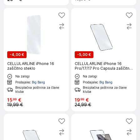
-
4,00 €
-
5,00 €
CELLULARLINE iPhone 16
CELLULARLINE iPhone 16
zaščitno steklo
Pro/17/17 Pro Capsula zaščitno
steklo
Na zalogi
Na zalogi
Prodajalec
Big Bang
Prodajalec
Big Bang
Brezplačna poštnina za člane
Brezplačna poštnina za člane
kluba
kluba
15
€
19
€
99
99
19,99 €
24,99 €