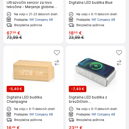
Ultrazvočni senzor za nivo
Digitalna LED budilka Blue
tekočine - Merjenje globine
tekočine
Na voljo v 21-23 delovnih dneh
Na voljo v 9-11 delovnih dneh
Prodajalec
INF Company AB
Prodajalec
INF Company AB
Brezplačna poštnina
Brezplačna poštnina
67
€
18
€
39
59
73,99 €
23,99 €
-
5,40 €
-
7,40 €
Digitalna LED budilka
Digitalna LED budilka z
Champagne
brezžičnim
polnilcem/termometrom
Na voljo v 9-11 delovnih dneh
Na voljo v 9-11 delovnih dneh
Srebrna
Prodajalec
INF Company AB
Prodajalec
INF Company AB
Brezplačna poštnina
Brezplačna poštnina
16
€
23
€
49
59