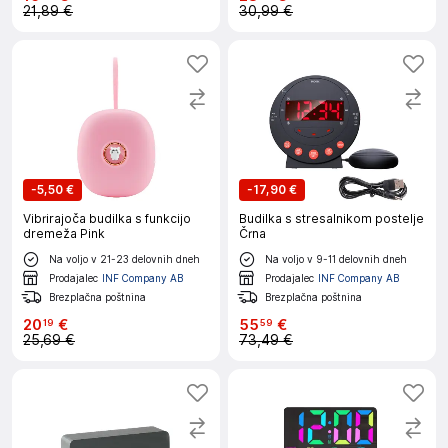
21,89 €
30,99 €
-
5,50 €
-
17,90 €
Vibrirajoča budilka s funkcijo
Budilka s stresalnikom postelje
dremeža Pink
Črna
Na voljo v 21-23 delovnih dneh
Na voljo v 9-11 delovnih dneh
Prodajalec
INF Company AB
Prodajalec
INF Company AB
Brezplačna poštnina
Brezplačna poštnina
20
€
55
€
19
59
25,69 €
73,49 €