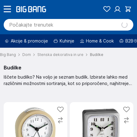
Akcije & promocije
Kuhinje
Home & Cook
B2B
Big Bang
Dom
Stenska dekorativa in ure
Budilke
Budilke
Iščete budilko? Na voljo je seznam budilk. Izbirate lahko med
različnimi možnostmi sortiranja, kot so priporočeno, najhitreje
dostopno, najbolje ocenjeno, novejše naprej in več. Izberite
svojo budilko.