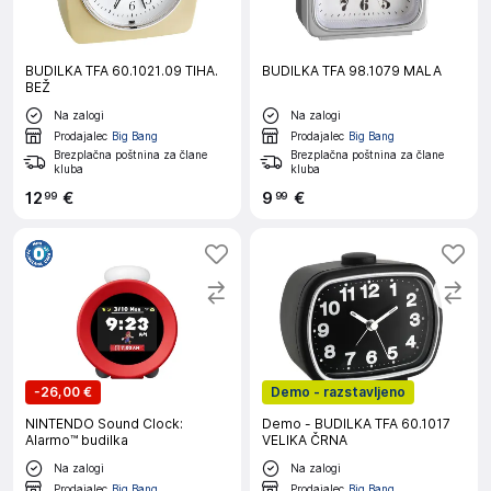
BUDILKA TFA 60.1021.09 TIHA.
BUDILKA TFA 98.1079 MALA
BEŽ
Na zalogi
Na zalogi
Prodajalec
Big Bang
Prodajalec
Big Bang
Brezplačna poštnina za člane
Brezplačna poštnina za člane
kluba
kluba
12
€
9
€
99
99
-
26,00 €
Demo - razstavljeno
NINTENDO Sound Clock:
Demo - BUDILKA TFA 60.1017
Alarmo™ budilka
VELIKA ČRNA
Na zalogi
Na zalogi
Prodajalec
Big Bang
Prodajalec
Big Bang