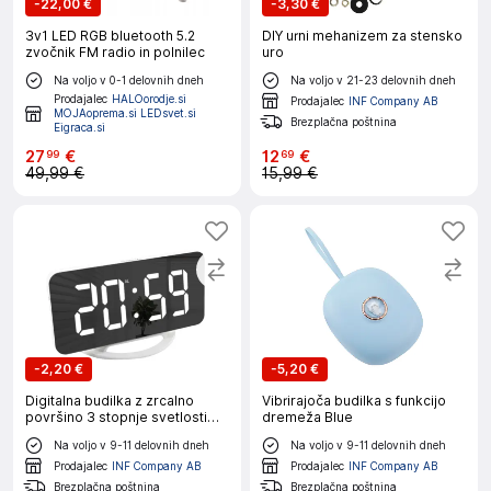
-
22,00 €
-
3,30 €
3v1 LED RGB bluetooth 5.2
DIY urni mehanizem za stensko
zvočnik FM radio in polnilec
uro
Na voljo v 0-1 delovnih dneh
Na voljo v 21-23 delovnih dneh
Prodajalec
HALOorodje.si
Prodajalec
INF Company AB
MOJAoprema.si LEDsvet.si
Brezplačna poštnina
Eigraca.si
27
€
12
€
99
69
49,99 €
15,99 €
-
2,20 €
-
5,20 €
Digitalna budilka z zrcalno
Vibrirajoča budilka s funkcijo
površino 3 stopnje svetlosti
dremeža Blue
RGB barve
Na voljo v 9-11 delovnih dneh
Na voljo v 9-11 delovnih dneh
Prodajalec
INF Company AB
Prodajalec
INF Company AB
Brezplačna poštnina
Brezplačna poštnina