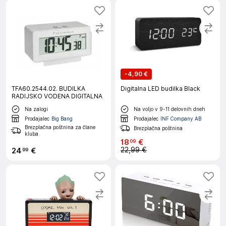
-
4,90 €
TFA60.2544.02. BUDILKA
Digitalna LED budilka Black
RADIJSKO VODENA DIGITALNA
Na zalogi
Na voljo v 9-11 delovnih dneh
Prodajalec
Big Bang
Prodajalec
INF Company AB
Brezplačna poštnina za člane
Brezplačna poštnina
kluba
18
€
09
22,99 €
24
€
99