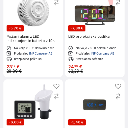
-
5,70 €
-
7,90 €
Požarni alarm z LED
LED projekcijska budilka
indikatorjem in baterijo z 10-
letno življenjsko dobo White
Na voljo v 9-11 delovnih dneh
Na voljo v 9-11 delovnih dneh
Prodajalec
INF Company AB
Prodajalec
INF Company AB
Brezplačna poštnina
Brezplačna poštnina
23
€
24
€
19
39
28,89 €
32,29 €
-
6,60 €
-
5,40 €