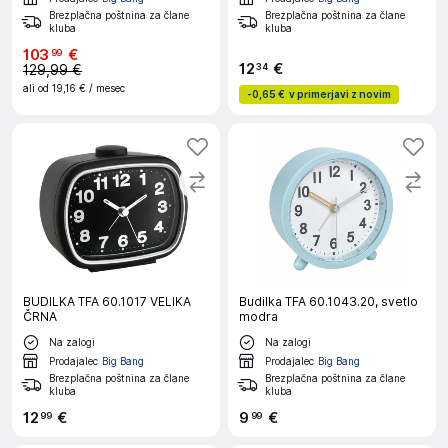
Brezplačna poštnina za člane
Brezplačna poštnina za člane
kluba
kluba
103
€
99
12
€
34
129,99 €
ali od
19,16 €
/ mesec
-
0,65 €
v primerjavi z novim
BUDILKA TFA 60.1017 VELIKA
Budilka TFA 60.1043.20, svetlo
ČRNA
modra
Na zalogi
Na zalogi
Prodajalec
Big Bang
Prodajalec
Big Bang
Brezplačna poštnina za člane
Brezplačna poštnina za člane
kluba
kluba
12
€
9
€
99
99