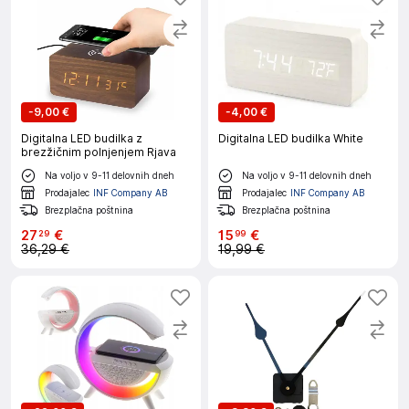
-
9,00 €
-
4,00 €
Digitalna LED budilka z
Digitalna LED budilka White
brezžičnim polnjenjem Rjava
Na voljo v 9-11 delovnih dneh
Na voljo v 9-11 delovnih dneh
Prodajalec
INF Company AB
Prodajalec
INF Company AB
Brezplačna poštnina
Brezplačna poštnina
27
€
15
€
29
99
36,29 €
19,99 €