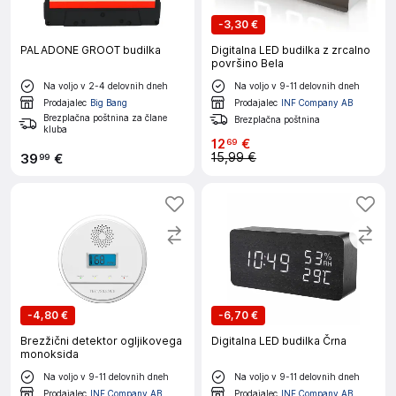
-
3,30 €
PALADONE GROOT budilka
Digitalna LED budilka z zrcalno
površino Bela
Na voljo v 2-4 delovnih dneh
Na voljo v 9-11 delovnih dneh
Prodajalec
Big Bang
Prodajalec
INF Company AB
Brezplačna poštnina za člane
Brezplačna poštnina
kluba
12
€
69
15,99 €
39
€
99
-
4,80 €
-
6,70 €
Brezžični detektor ogljikovega
Digitalna LED budilka Črna
monoksida
Na voljo v 9-11 delovnih dneh
Na voljo v 9-11 delovnih dneh
Prodajalec
INF Company AB
Prodajalec
INF Company AB