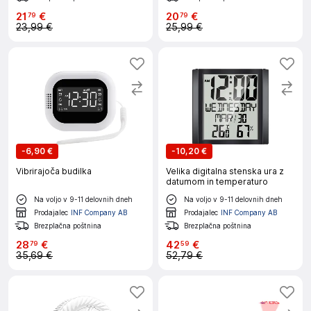
21
€
20
€
79
79
23,99 €
25,99 €
-
6,90 €
-
10,20 €
Vibrirajoča budilka
Velika digitalna stenska ura z
datumom in temperaturo
Na voljo v 9-11 delovnih dneh
Na voljo v 9-11 delovnih dneh
Prodajalec
INF Company AB
Prodajalec
INF Company AB
Brezplačna poštnina
Brezplačna poštnina
28
€
42
€
79
59
35,69 €
52,79 €