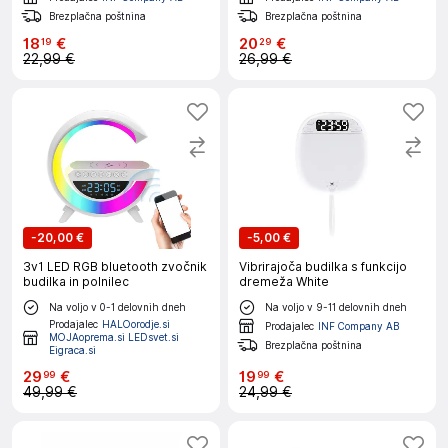
Brezplačna poštnina
Brezplačna poštnina
18
€
20
€
19
29
22,99 €
26,99 €
-
20,00 €
-
5,00 €
3v1 LED RGB bluetooth zvočnik
Vibrirajoča budilka s funkcijo
budilka in polnilec
dremeža White
Na voljo v 0-1 delovnih dneh
Na voljo v 9-11 delovnih dneh
Prodajalec
HALOorodje.si
Prodajalec
INF Company AB
MOJAoprema.si LEDsvet.si
Brezplačna poštnina
Eigraca.si
29
€
19
€
99
99
49,99 €
24,99 €