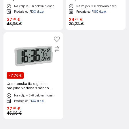
temperaturo črna 60.4525.01
črna 60.4519.01
Na voljo v 3-6 delovnih dneh
Na voljo v 3-6 delovnih dneh
Prodajalec
PIGO d.o.o.
Prodajalec
PIGO d.o.o.
37
€
24
€
90
26
45,66 €
29,23 €
-
7,76 €
Ura stenska tfa digitalna
radijsko vodena s sobno
temperaturo bela 60.4525.02
Na voljo v 3-6 delovnih dneh
Prodajalec
PIGO d.o.o.
37
€
90
45,66 €