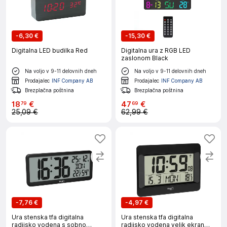
-
6,30 €
-
15,30 €
Digitalna LED budilka Red
Digitalna ura z RGB LED
zaslonom Black
Na voljo v 9-11 delovnih dneh
Na voljo v 9-11 delovnih dneh
Prodajalec
INF Company AB
Prodajalec
INF Company AB
Brezplačna poštnina
Brezplačna poštnina
18
€
47
€
79
69
25,09 €
62,99 €
-
7,76 €
-
4,97 €
Ura stenska tfa digitalna
Ura stenska tfa digitalna
radijsko vodena s sobno
radijsko vodena velik ekran