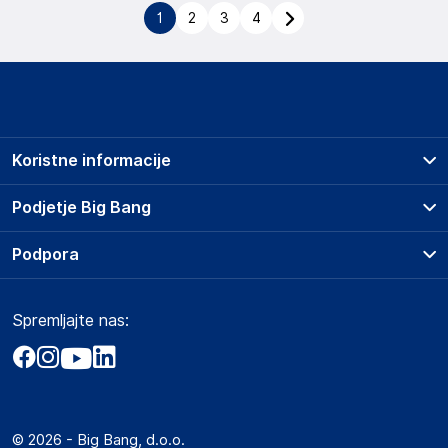
1
2
3
4
Koristne informacije
Prodajna mesta
Podjetje Big Bang
Splošni pogoji
O podjetju
Podpora
Storitve
Kontakti
Dostava, vnos in odvoz
Pogosta vprašanja
Družbena odgovornost
Načini plačila
Spremljajte nas:
Marketplace
Obvestila za javnost
Nakup na obroke
Kako oddati naročilo?
Akt o digitalnih storitvah
Zavarovanje izdelkov
Vračila in reklamacije
Prodaja podjetjem
Politika zasebnosti
Big Partner - distribucija
Spletni piškotki
© 2026 - Big Bang, d.o.o.
Marketplace za partnerje