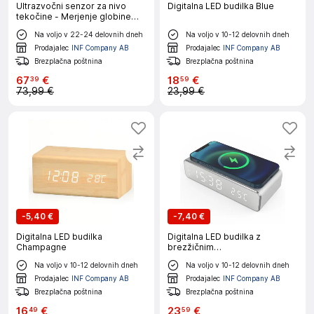
Ultrazvočni senzor za nivo
Digitalna LED budilka Blue
tekočine - Merjenje globine
tekočine
Na voljo v 22-24 delovnih dneh
Na voljo v 10-12 delovnih dneh
Prodajalec
INF Company AB
Prodajalec
INF Company AB
Brezplačna poštnina
Brezplačna poštnina
67
€
18
€
39
59
73,99 €
23,99 €
-
5,40 €
-
7,40 €
Digitalna LED budilka
Digitalna LED budilka z
Champagne
brezžičnim
polnilcem/termometrom
Na voljo v 10-12 delovnih dneh
Na voljo v 10-12 delovnih dneh
Srebrna
Prodajalec
INF Company AB
Prodajalec
INF Company AB
Brezplačna poštnina
Brezplačna poštnina
16
€
23
€
49
59