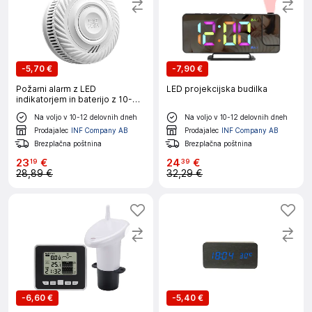
-
5,70 €
-
7,90 €
Požarni alarm z LED
LED projekcijska budilka
indikatorjem in baterijo z 10-
letno življenjsko dobo White
Na voljo v 10-12 delovnih dneh
Na voljo v 10-12 delovnih dneh
Prodajalec
INF Company AB
Prodajalec
INF Company AB
Brezplačna poštnina
Brezplačna poštnina
23
€
24
€
19
39
28,89 €
32,29 €
-
6,60 €
-
5,40 €