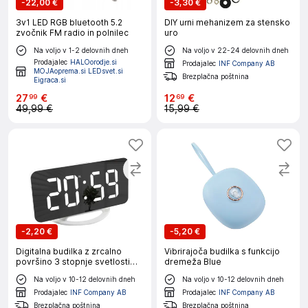
-
22,00 €
-
3,30 €
3v1 LED RGB bluetooth 5.2
DIY urni mehanizem za stensko
zvočnik FM radio in polnilec
uro
Na voljo v 1-2 delovnih dneh
Na voljo v 22-24 delovnih dneh
Prodajalec
HALOorodje.si
Prodajalec
INF Company AB
MOJAoprema.si LEDsvet.si
Brezplačna poštnina
Eigraca.si
27
€
12
€
99
69
49,99 €
15,99 €
-
2,20 €
-
5,20 €
Digitalna budilka z zrcalno
Vibrirajoča budilka s funkcijo
površino 3 stopnje svetlosti
dremeža Blue
RGB barve
Na voljo v 10-12 delovnih dneh
Na voljo v 10-12 delovnih dneh
Prodajalec
INF Company AB
Prodajalec
INF Company AB
Brezplačna poštnina
Brezplačna poštnina