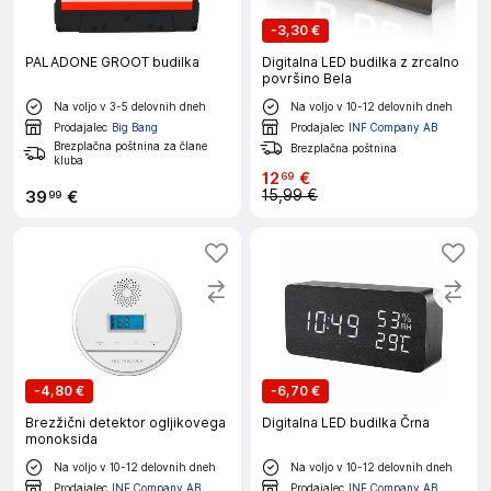
-
3,30 €
PALADONE GROOT budilka
Digitalna LED budilka z zrcalno
površino Bela
Na voljo v 3-5 delovnih dneh
Na voljo v 10-12 delovnih dneh
Prodajalec
Big Bang
Prodajalec
INF Company AB
Brezplačna poštnina za člane
Brezplačna poštnina
kluba
12
€
69
15,99 €
39
€
99
-
4,80 €
-
6,70 €
Brezžični detektor ogljikovega
Digitalna LED budilka Črna
monoksida
Na voljo v 10-12 delovnih dneh
Na voljo v 10-12 delovnih dneh
Prodajalec
INF Company AB
Prodajalec
INF Company AB