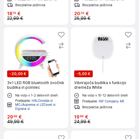
Brezplačna poštnina
Brezplačna poštnina
18
€
20
€
19
29
22,99 €
26,99 €
-
20,00 €
-
5,00 €
3v1 LED RGB bluetooth zvočnik
Vibrirajoča budilka s funkcijo
budilka in polnilec
dremeža White
Na voljo v 1-2 delovnih dneh
Na voljo v 10-12 delovnih dneh
Prodajalec
HALOorodje.si
Prodajalec
INF Company AB
MOJAoprema.si LEDsvet.si
Brezplačna poštnina
Eigraca.si
29
€
19
€
99
99
49,99 €
24,99 €