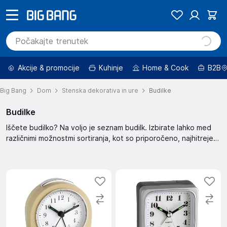
Akcije & promocije
Kuhinje
Home & Cook
B2B
Big Bang
Dom
Stenska dekorativa in ure
Budilke
Budilke
Iščete budilko? Na voljo je seznam budilk. Izbirate lahko med
različnimi možnostmi sortiranja, kot so priporočeno, najhitreje
dostopno, najbolje ocenjeno, novejše naprej in več. Izberite
svojo budilko.