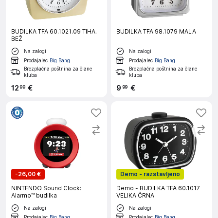
BUDILKA TFA 60.1021.09 TIHA.
BUDILKA TFA 98.1079 MALA
BEŽ
Na zalogi
Na zalogi
Prodajalec
Big Bang
Prodajalec
Big Bang
Brezplačna poštnina za člane
Brezplačna poštnina za člane
kluba
kluba
12
€
9
€
99
99
-
26,00 €
Demo - razstavljeno
NINTENDO Sound Clock:
Demo - BUDILKA TFA 60.1017
Alarmo™ budilka
VELIKA ČRNA
Na zalogi
Na zalogi
Prodajalec
Big Bang
Prodajalec
Big Bang