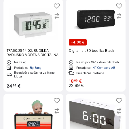
-
4,90 €
TFA60.2544.02. BUDILKA
Digitalna LED budilka Black
RADIJSKO VODENA DIGITALNA
Na zalogi
Na voljo v 10-12 delovnih dneh
Prodajalec
Big Bang
Prodajalec
INF Company AB
Brezplačna poštnina za člane
Brezplačna poštnina
kluba
18
€
09
22,99 €
24
€
99