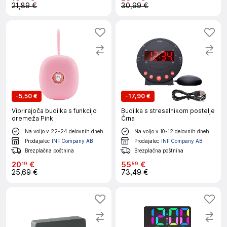
21,89 €
30,99 €
-
5,50 €
-
17,90 €
Vibrirajoča budilka s funkcijo
Budilka s stresalnikom postelje
dremeža Pink
Črna
Na voljo v 22-24 delovnih dneh
Na voljo v 10-12 delovnih dneh
Prodajalec
INF Company AB
Prodajalec
INF Company AB
Brezplačna poštnina
Brezplačna poštnina
20
€
55
€
19
59
25,69 €
73,49 €