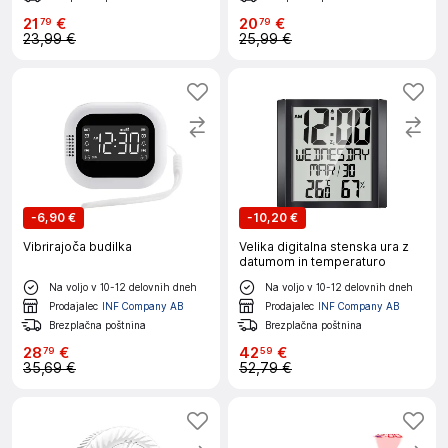
21
€
20
€
79
79
23,99 €
25,99 €
-
6,90 €
-
10,20 €
Vibrirajoča budilka
Velika digitalna stenska ura z
datumom in temperaturo
Na voljo v 10-12 delovnih dneh
Na voljo v 10-12 delovnih dneh
Prodajalec
INF Company AB
Prodajalec
INF Company AB
Brezplačna poštnina
Brezplačna poštnina
28
€
42
€
79
59
35,69 €
52,79 €