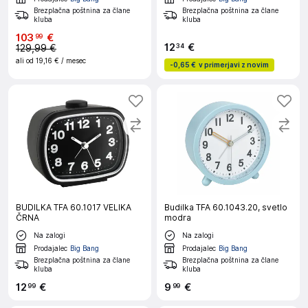
Brezplačna poštnina za člane
Brezplačna poštnina za člane
kluba
kluba
103
€
99
12
€
34
129,99 €
ali od
19,16 €
/ mesec
-
0,65 €
v primerjavi z novim
BUDILKA TFA 60.1017 VELIKA
Budilka TFA 60.1043.20, svetlo
ČRNA
modra
Na zalogi
Na zalogi
Prodajalec
Big Bang
Prodajalec
Big Bang
Brezplačna poštnina za člane
Brezplačna poštnina za člane
kluba
kluba
12
€
9
€
99
99