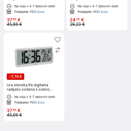
temperaturo črna 60.4525.01
črna 60.4519.01
Na voljo v 4-7 delovnih dneh
Na voljo v 4-7 delovnih dneh
Prodajalec
PIGO d.o.o.
Prodajalec
PIGO d.o.o.
37
€
24
€
90
26
45,66 €
29,23 €
-
7,76 €
Ura stenska tfa digitalna
radijsko vodena s sobno
temperaturo bela 60.4525.02
Na voljo v 4-7 delovnih dneh
Prodajalec
PIGO d.o.o.
37
€
90
45,66 €