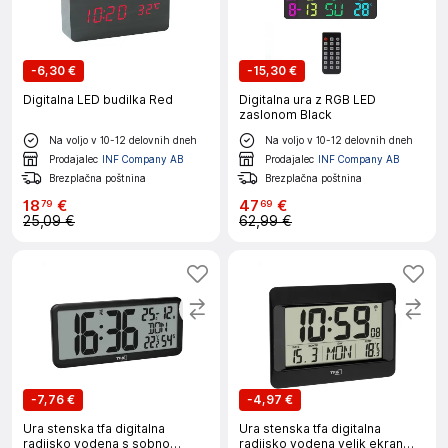
-
6,30 €
-
15,30 €
Digitalna LED budilka Red
Digitalna ura z RGB LED
zaslonom Black
Na voljo v 10-12 delovnih dneh
Na voljo v 10-12 delovnih dneh
Prodajalec
INF Company AB
Prodajalec
INF Company AB
Brezplačna poštnina
Brezplačna poštnina
18
€
47
€
79
69
25,09 €
62,99 €
-
7,76 €
-
4,97 €
Ura stenska tfa digitalna
Ura stenska tfa digitalna
radijsko vodena s sobno
radijsko vodena velik ekran