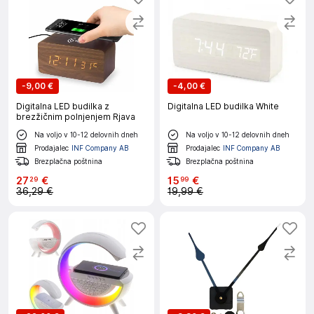
-
9,00 €
-
4,00 €
Digitalna LED budilka z
Digitalna LED budilka White
brezžičnim polnjenjem Rjava
Na voljo v 10-12 delovnih dneh
Na voljo v 10-12 delovnih dneh
Prodajalec
INF Company AB
Prodajalec
INF Company AB
Brezplačna poštnina
Brezplačna poštnina
27
€
15
€
29
99
36,29 €
19,99 €