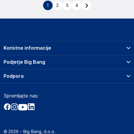
1
2
3
4
Koristne informacije
Prodajna mesta
Podjetje Big Bang
Splošni pogoji
O podjetju
Podpora
Storitve
Kontakti
Dostava, vnos in odvoz
Pogosta vprašanja
Družbena odgovornost
Načini plačila
Spremljajte nas:
Marketplace
Obvestila za javnost
Nakup na obroke
Kako oddati naročilo?
Akt o digitalnih storitvah
Zavarovanje izdelkov
Vračila in reklamacije
Prodaja podjetjem
Politika zasebnosti
Big Partner - distribucija
Spletni piškotki
© 2026 - Big Bang, d.o.o.
Marketplace za partnerje