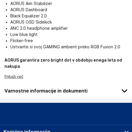
AORUS Aim Stabilizer
AORUS Dashboard
Black Equalizer 2.0
AORUS OSD Sidekick
ANC 2.0 headphone amplifier
Low blue light
Flicker-free
Ustvarite si svoj GAMING ambient preko RGB Fusion 2.0
AORUS garantira zero bright dot v obdobju enega leta od
nakupa
Prikaži več
Varnostne informacije in dokumenti
Podatki o proizvajalcu
Podatki o proizvajalcu vključujejo informacije (naziv, naslov,
državo in elektronski naslov) povezane s proizvajalcem
izdelka.
Koristne informacije