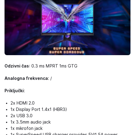
Odzivni čas
: 0.3 ms MPRT 1ms GTG
Analogna frekvenca
: /
Priključki
:
2x HDMI 2.0
1x Display Port 1.4x1 (HBR3)
2x USB 3.0
1x 3.5mm audio jack
1x mikrofon jack
1x SuperSpeed USB charger provides 5V/1.5A power