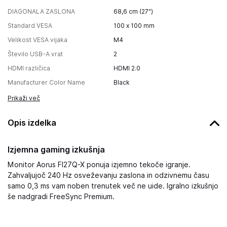
DIAGONALA ZASLONA
68,6 cm (27")
Standard VESA
100 x 100 mm
Velikost VESA vijaka
M4
Število USB-A vrat
2
HDMI različica
HDMI 2.0
Manufacturer Color Name
Black
Prikaži več
Opis izdelka
Izjemna gaming izkušnja
Monitor Aorus FI27Q-X ponuja izjemno tekoče igranje.
Zahvaljujoč 240 Hz osveževanju zaslona in odzivnemu času
samo 0,3 ms vam noben trenutek več ne uide. Igralno izkušnjo
še nadgradi FreeSync Premium.