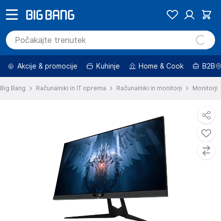
Akcije & promocije
Kuhinje
Home & Cook
B2B
Big Bang
Računalniki in IT oprema
Računalniki in monitorji
Monitorji