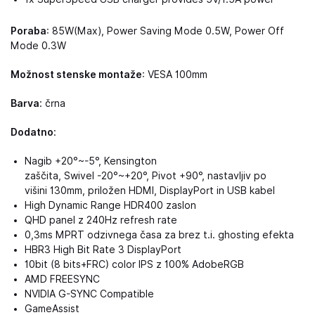
Poraba
: 85W(Max), Power Saving Mode 0.5W, Power Off
Mode 0.3W
Možnost stenske montaže
: VESA 100mm
Barva
: črna
Dodatno
:
Nagib +20°~-5°, Kensington
zaščita, Swivel -20°~+20°, Pivot +90°, nastavljiv po
višini 130mm, priložen HDMI, DisplayPort in USB kabel
High Dynamic Range HDR400 zaslon
QHD panel z 240Hz refresh rate
0,3ms MPRT odzivnega časa za brez t.i. ghosting efekta
HBR3 High Bit Rate 3 DisplayPort
10bit (8 bits+FRC) color IPS z 100% AdobeRGB
AMD FREESYNC
NVIDIA G-SYNC Compatible
GameAssist