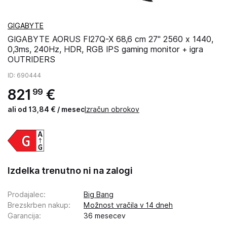
GIGABYTE
GIGABYTE AORUS FI27Q-X 68,6 cm 27'' 2560 x 1440,
0,3ms, 240Hz, HDR, RGB IPS gaming monitor + igra
OUTRIDERS
ID
: 690444
821
€
99
ali od 13,84 € / mesec
Izračun obrokov
Izdelka trenutno ni na zalogi
Prodajalec
:
Big Bang
Brezskrben nakup
:
Možnost vračila v 14 dneh
Garancija
:
36 mesecev