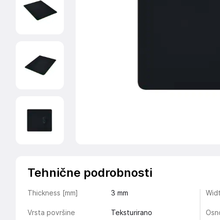
Tehnične podrobnosti
Thickness [mm]
3
mm
Wid
Vrsta površine
Teksturirano
Osno