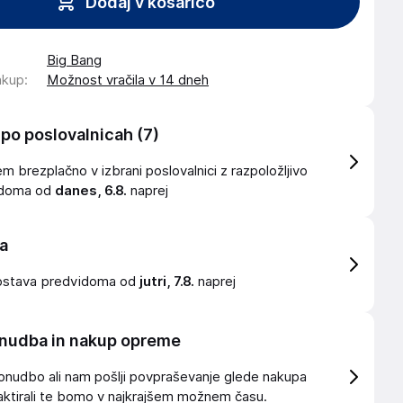
Dodaj v košarico
Big Bang
akup
:
Možnost vračila v 14 dneh
 po poslovalnicah
(7)
 brezplačno v izbrani poslovalnici z razpoložljivo
idoma od
danes, 6.8.
naprej
a
ostava
predvidoma od
jutri, 7.8.
naprej
nudba in nakup opreme
onudbo ali nam pošlji povpraševanje glede nakupa
ktirali te bomo v najkrajšem možnem času.