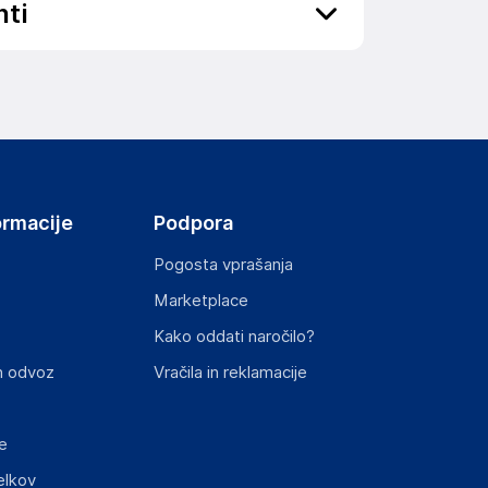
nti
ov, državo in elektronski naslov) povezane s
ormacije
Podpora
Pogosta vprašanja
Marketplace
st izdelka z zahtevanimi predpisi.
Kako oddati naročilo?
n odvoz
Vračila in reklamacije
e
elkov