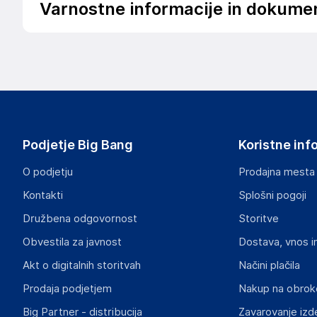
Varnostne informacije in dokume
Podatki o proizvajalcu
Podatki o proizvajalcu vključujejo informacije (naziv, nasl
proizvajalcem izdelka.
RAZER (ASIA-PACIFIC) PTE. LTD.
Razer SEA HQ, 1 One-north Crescent, #02-01
Singapore
Podjetje Big Bang
Koristne inf
compliance@razer.com
O podjetju
Prodajna mesta
Odgovorna oseba v EU
Kontakti
Splošni pogoji
Gospodarski subjekt s sedežem v EU, ki zagotavlja skladno
Družbena odgovornost
Storitve
Razer (Europe) GmbH
Obvestila za javnost
Dostava, vnos i
Alter Teichweg 25, Hamburg
Germany
Akt o digitalnih storitvah
Načini plačila
compliance@razer.com
Prodaja podjetjem
Nakup na obrok
Big Partner - distribucija
Zavarovanje izd