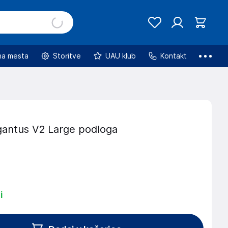
na mesta
Storitve
UAU klub
Kontakt
antus V2 Large podloga
i