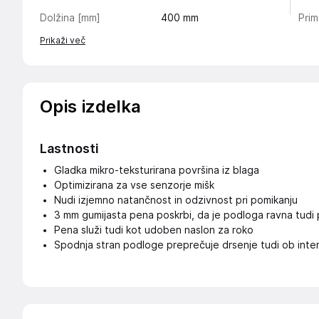
Dolžina [mm]
400
mm
Pri
Prikaži več
Opis izdelka
Lastnosti
Gladka mikro-teksturirana površina iz blaga
Optimizirana za vse senzorje mišk
Nudi izjemno natančnost in odzivnost pri pomikanju
3 mm gumijasta pena poskrbi, da je podloga ravna tudi 
Pena služi tudi kot udoben naslon za roko
Spodnja stran podloge preprečuje drsenje tudi ob inten