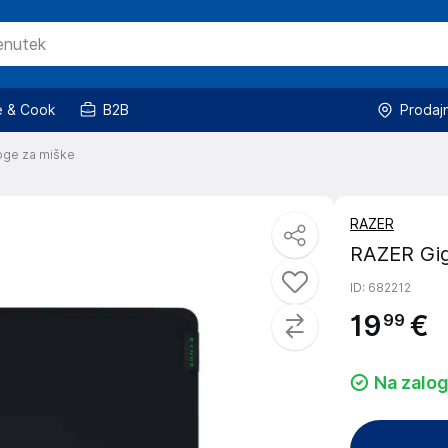
 & Cook
B2B
Prodaj
oge za miške
RAZER
RAZER Gig
ID
: 682212
19
€
99
Na zalog