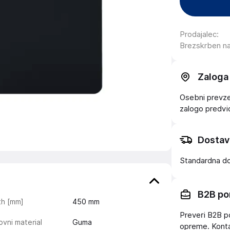
Prodajalec
:
Brezskrben n
Zaloga
Osebni prevzem
zalogo
predv
Dostav
Standardna d
B2B po
th [mm]
450
mm
Preveri B2B p
vni material
Guma
opreme. Konta