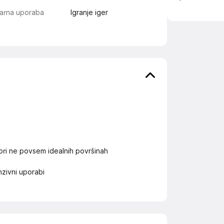
marna uporaba
Igranje iger
pri ne povsem idealnih površinah
zivni uporabi