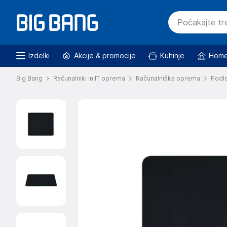
Izdelki
Akcije & promocije
Kuhinje
Home
Big Bang
Računalniki in IT oprema
Računalniška oprema
Podl