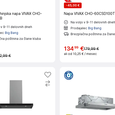
-
45,00 €
uhinjska napa VIVAX CHO-
Napa VIVAX CHO-60CSD100T
 B
Na voljo v 9-11 delovnih dne
 v 9-11 delovnih dneh
Prodajalec
Big Bang
lec
Big Bang
Brezplačna poštnina za člane
na poštnina za člane kluba
99
134
€
179,99 €
ali od
10,25 €
/ mesec
2,99 €