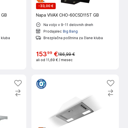
-
33,00 €
 GB
Napa VIVAX CHO-60CSD115T GB
h
Na voljo v 9-11 delovnih dneh
Prodajalec
Big Bang
 kluba
Brezplačna poštnina za člane kluba
99
153
€
186,99 €
ali od
11,69 €
/ mesec