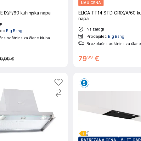
UAU CENA
E IX/F/60 kuhinjska napa
ELICA TT14 STD GRIX/A/60 ku
napa
i
Na zalogi
lec
Big Bang
Prodajalec
Big Bang
na poštnina za člane kluba
Brezplačna poštnina za člane
99
79
€
9,99 €
RAZREZANA CENA
5 LET GA