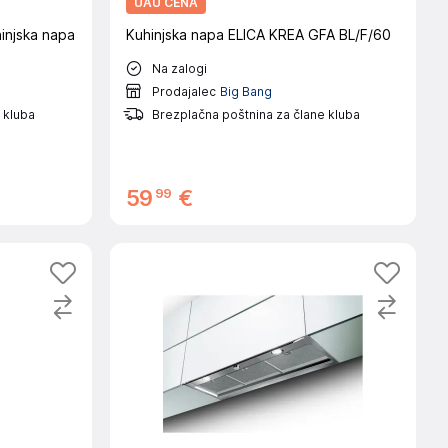
UAU CENA
injska napa
Kuhinjska napa ELICA KREA GFA BL/F/60
Na zalogi
Prodajalec
Big Bang
 kluba
Brezplačna poštnina za člane kluba
99
59
€