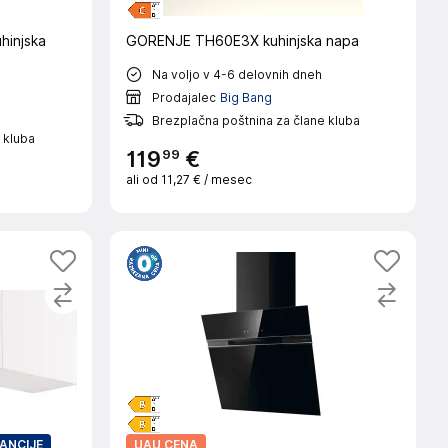
hinjska
GORENJE TH60E3X kuhinjska napa
Na voljo v 4-6 delovnih dneh
Prodajalec
Big Bang
Brezplačna poštnina za člane kluba
 kluba
99
119
€
ali od
11,27 €
/ mesec
RANCIJE
UAU CENA