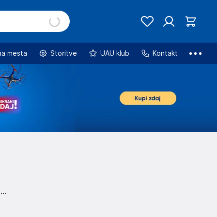
na mesta
Storitve
UAU klub
Kontakt
.