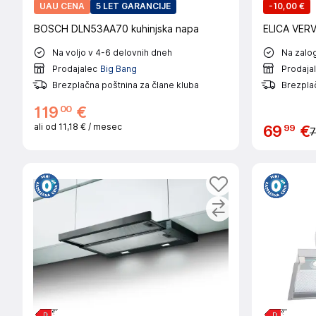
UAU CENA
5 LET GARANCIJE
-
10,00 €
BOSCH DLN53AA70 kuhinjska napa
ELICA VERV
Na voljo v 4-6 delovnih dneh
Na zalog
Prodajalec
Big Bang
Prodaja
Brezplačna poštnina za člane kluba
Brezplač
00
119
€
ali od
11,18 €
/ mesec
99
69
€
7