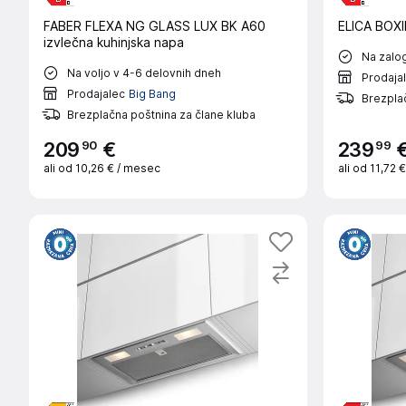
FABER FLEXA NG GLASS LUX BK A60
ELICA BOXI
izvlečna kuhinjska napa
Na zalog
Na voljo v 4-6 delovnih dneh
Prodaja
Prodajalec
Big Bang
Brezplač
Brezplačna poštnina za člane kluba
90
99
209
€
239
ali od
10,26 €
/ mesec
ali od
11,72 