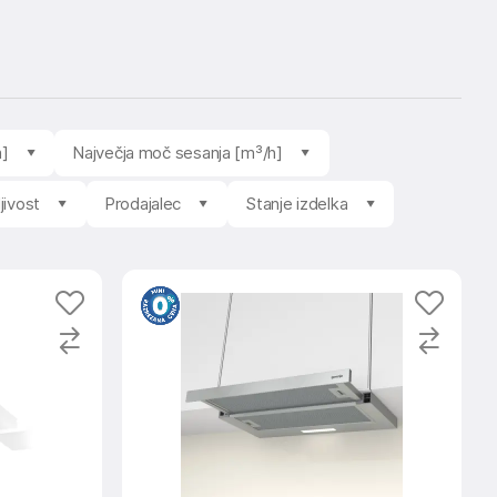
m]
Največja moč sesanja [m³/h]
jivost
Prodajalec
Stanje izdelka