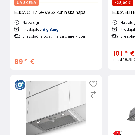
UAU CENA
-
28,00 €
ELICA CT17 GR/A/52 kuhinjska napa
ELICA ELITE
Na zalogi
Na zalog
Prodajalec
Big Bang
Prodaja
Brezplačna poštnina za člane kluba
Brezplač
99
101
€
ali od
18,79 
99
89
€