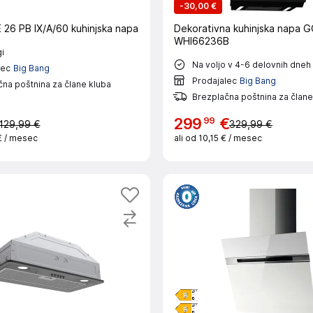
-
30,00 €
 26 PB IX/A/60 kuhinjska napa
Dekorativna kuhinjska napa 
WHI66236B
i
Na voljo v 4-6 delovnih dneh
lec
Big Bang
Prodajalec
Big Bang
na poštnina za člane kluba
Brezplačna poštnina za člane
99
299
€
129,99 €
329,99 €
€
/ mesec
ali od
10,15 €
/ mesec