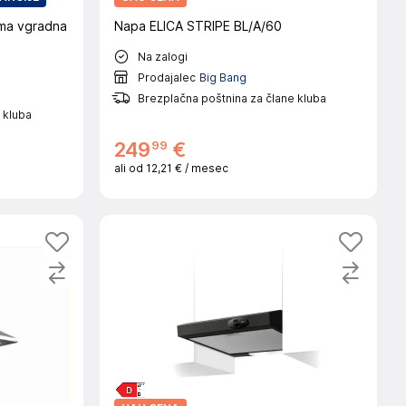
a vgradna
Napa ELICA STRIPE BL/A/60
Na zalogi
Prodajalec
Big Bang
Brezplačna poštnina za člane kluba
 kluba
99
249
€
ali od
12,21 €
/ mesec