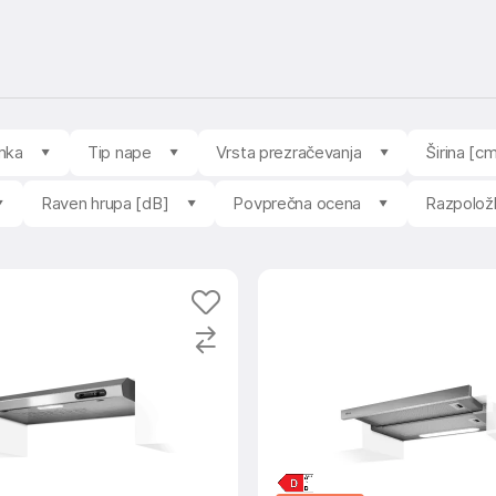
mka
Tip nape
Vrsta prezračevanja
Širina [c
Raven hrupa [dB]
Povprečna ocena
Razpoložl