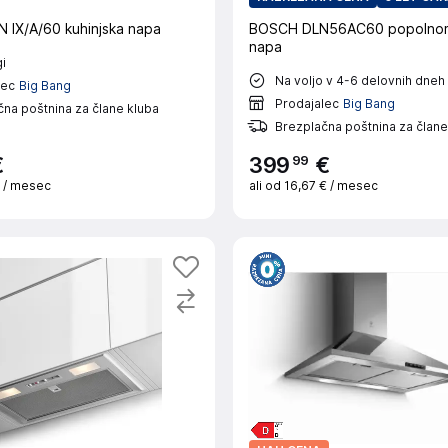
N IX/A/60 kuhinjska napa
BOSCH DLN56AC60 popolnom
napa
i
Na voljo v 4-6 delovnih dneh
lec
Big Bang
Prodajalec
Big Bang
na poštnina za člane kluba
Brezplačna poštnina za člane
99
€
399
€
€
/ mesec
ali od
16,67 €
/ mesec