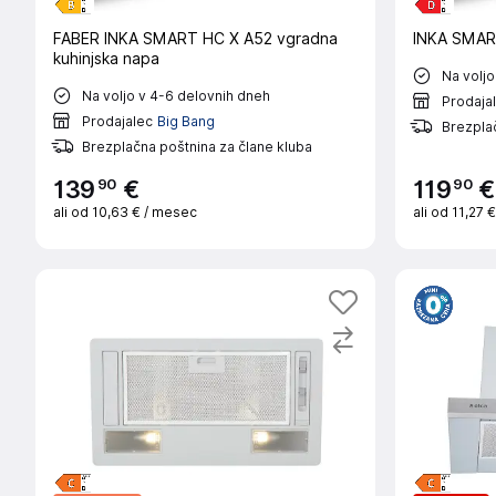
FABER INKA SMART HC X A52 vgradna
INKA SMAR
kuhinjska napa
Na voljo
Na voljo v 4-6 delovnih dneh
Prodaja
Prodajalec
Big Bang
Brezplač
Brezplačna poštnina za člane kluba
90
90
139
€
119
€
ali od
10,63 €
/ mesec
ali od
11,27 