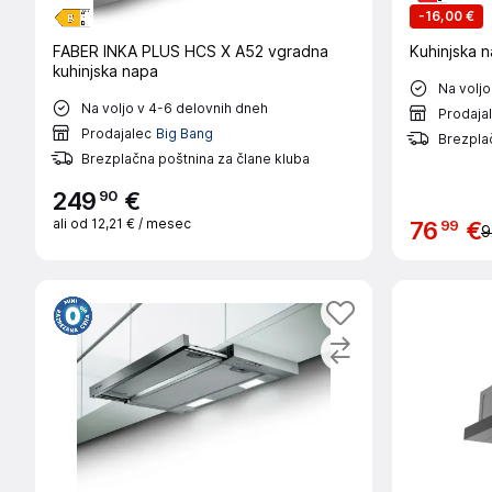
-
16,00 €
FABER INKA PLUS HCS X A52 vgradna
Kuhinjska 
kuhinjska napa
Na voljo
Na voljo v 4-6 delovnih dneh
Prodaja
Prodajalec
Big Bang
Brezplač
Brezplačna poštnina za člane kluba
90
249
€
ali od
12,21 €
/ mesec
99
76
€
9