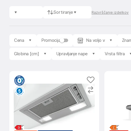
Sortiranje
Razvrščanje izdelkov
Cena
Promocija
Na voljo v
Zna
Globina [cm]
Upravljanje nape
Vrsta filtra