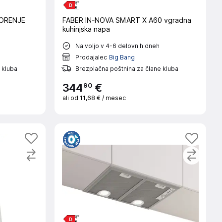
GORENJE
FABER IN-NOVA SMART X A60 vgradna
kuhinjska napa
Na voljo v 4-6 delovnih dneh
Prodajalec
Big Bang
 kluba
Brezplačna poštnina za člane kluba
90
344
€
ali od
11,68 €
/ mesec