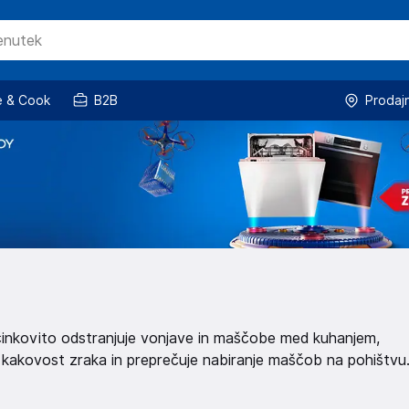
 & Cook
B2B
Prodaj
učinkovito odstranjuje vonjave in maščobe med kuhanjem,
 kakovost zraka in preprečuje nabiranje maščob na pohištvu