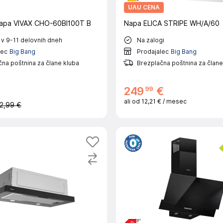
UAU CENA
napa VIVAX CHO-60BI100T B
Napa ELICA STRIPE WH/A/60
 v 9-11 delovnih dneh
Na zalogi
lec
Big Bang
Prodajalec
Big Bang
na poštnina za člane kluba
Brezplačna poštnina za člane
99
249
€
ali od
12,21 €
/ mesec
2,99 €