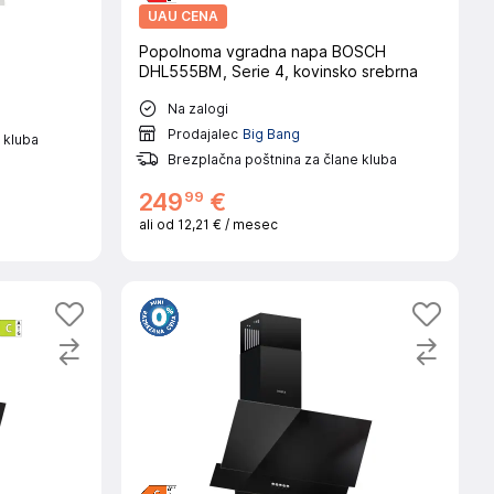
UAU CENA
Popolnoma vgradna napa BOSCH
DHL555BM, Serie 4, kovinsko srebrna
Na zalogi
Prodajalec
Big Bang
 kluba
Brezplačna poštnina za člane kluba
99
249
€
ali od
12,21 €
/ mesec