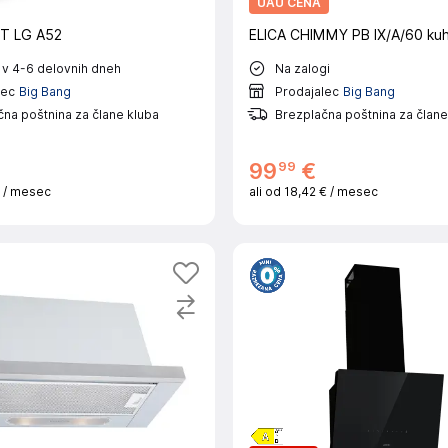
UAU CENA
T LG A52
ELICA CHIMMY PB IX/A/60 kuh
 v 4-6 delovnih dneh
Na zalogi
lec
Big Bang
Prodajalec
Big Bang
na poštnina za člane kluba
Brezplačna poštnina za člane
99
99
€
€
/ mesec
ali od
18,42 €
/ mesec