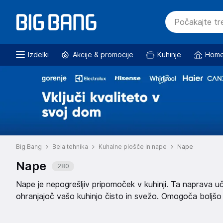
Izdelki
Akcije & promocije
Kuhinje
Home
Big Bang
Bela tehnika
Kuhalne plošče in nape
Nape
Nape
280
Nape je nepogrešljiv pripomoček v kuhinji. Ta naprava 
ohranjajoč vašo kuhinjo čisto in svežo. Omogoča boljšo
Zagotavlja tiho delovanje in enostavno vzdrževanje.