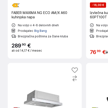
-
16,00 €
FABER MAXIMA NG ECO AM/X A60
Izvlečna k
kuhinjska napa
60PT100T
Na voljo v 4-6 delovnih dneh
Na voljo
Prodajalec
Big Bang
Prodaja
Brezplačna poštnina za člane kluba
Brezplač
90
289
€
ali od
14,17 €
/ mesec
99
76
€
9