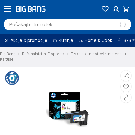
Akcije & promocije
Kuhinje
Home & Cook
B2B
Big Bang
Računalniki in IT oprema
Tiskalniki in potrošni material
Kartuše