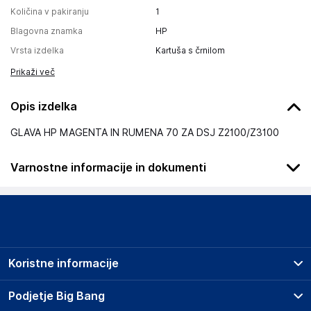
Količina v pakiranju
1
Blagovna znamka
HP
Vrsta izdelka
Kartuša s črnilom
Prikaži več
Opis izdelka
GLAVA HP MAGENTA IN RUMENA 70 ZA DSJ Z2100/Z3100
Varnostne informacije in dokumenti
Podatki o proizvajalcu
Podatki o proizvajalcu vključujejo informacije (naziv, naslov,
državo in elektronski naslov) povezane s proizvajalcem
izdelka.
Koristne informacije
HP Inc.
1501 Page Mill Road, Palo Alto, CA 94304
Prodajna mesta
Podjetje Big Bang
USA
Splošni pogoji