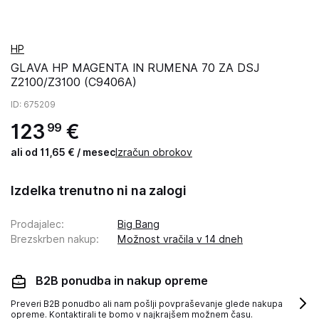
HP
GLAVA HP MAGENTA IN RUMENA 70 ZA DSJ
Z2100/Z3100 (C9406A)
ID
: 675209
123
€
99
ali od 11,65 € / mesec
Izračun obrokov
Izdelka trenutno ni na zalogi
Prodajalec
:
Big Bang
Brezskrben nakup
:
Možnost vračila v 14 dneh
B2B ponudba in nakup opreme
Preveri B2B ponudbo ali nam pošlji povpraševanje glede nakupa
opreme. Kontaktirali te bomo v najkrajšem možnem času.