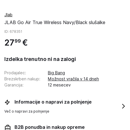
Jlab
JLAB Go Air True Wireless Navy/Black slušalke
ID
: 678351
27
€
99
Izdelka trenutno ni na zalogi
Prodajalec
:
Big Bang
Brezskrben nakup
:
Možnost vračila v 14 dneh
Garancija
:
12 mesecev
Informacije o napravi za polnjenje
Več o napravi za polnjenje
B2B ponudba in nakup opreme