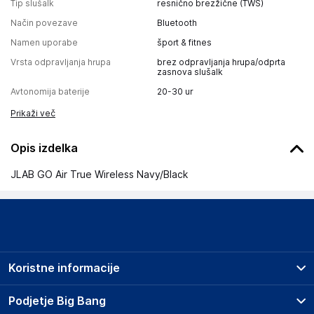
Tip slušalk
resnično brezžične (TWS)
Način povezave
Bluetooth
Namen uporabe
šport & fitnes
Vrsta odpravljanja hrupa
brez odpravljanja hrupa/odprta
zasnova slušalk
Avtonomija baterije
20-30 ur
Prikaži več
Opis izdelka
JLAB GO Air True Wireless Navy/Black
Koristne informacije
Prodajna mesta
Podjetje Big Bang