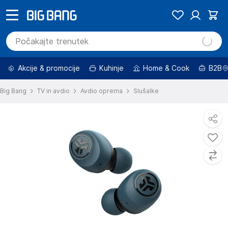
Akcije & promocije
Kuhinje
Home & Cook
B2B
Big Bang
TV in avdio
Avdio oprema
Slušalke