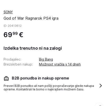
SONY
God of War Ragnarok PS4 igra
ID
: 20413612
69
€
99
Izdelka trenutno ni na zalogi
Prodajalec
:
Big Bang
Brezskrben nakup
:
Možnost vračila v 14 dneh
B2B ponudba in nakup opreme
Preveri B2B ponudbo ali nam pošlji povpraševanje glede nakupa
opreme. Kontaktirali te bomo v najkrajšem možnem času.