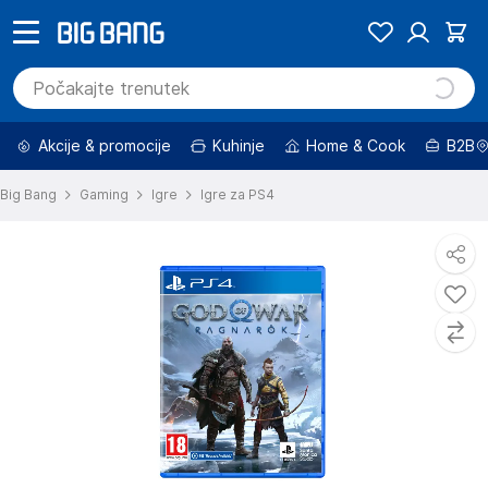
Akcije & promocije
Kuhinje
Home & Cook
B2B
Big Bang
Gaming
Igre
Igre za PS4