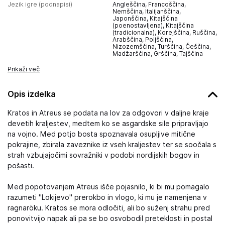
Jezik igre (podnapisi)
Angleščina, Francoščina,
Nemščina, Italijanščina,
Japonščina, Kitajščina
(poenostavljena), Kitajščina
(tradicionalna), Korejščina, Ruščina,
Arabščina, Poljščina,
Nizozemščina, Turščina, Češčina,
Madžarščina, Grščina, Tajščina
Prikaži več
Opis izdelka
Kratos in Atreus se podata na lov za odgovori v daljne kraje
devetih kraljestev, medtem ko se asgardske sile pripravljajo
na vojno. Med potjo bosta spoznavala osupljive mitične
pokrajine, zbirala zaveznike iz vseh kraljestev ter se soočala s
strah vzbujajočimi sovražniki v podobi nordijskih bogov in
pošasti.
Med popotovanjem Atreus išče pojasnilo, ki bi mu pomagalo
razumeti "Lokijevo" prerokbo in vlogo, ki mu je namenjena v
ragnaröku. Kratos se mora odločiti, ali bo suženj strahu pred
ponovitvijo napak ali pa se bo osvobodil preteklosti in postal