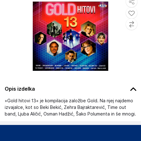
Opis izdelka
»Gold hitovi 13« je kompilacija založbe Gold. Na njej najdemo
izvajalce, kot so Beki Bekić, Zehra Bajraktarević, Time out
band, Ljuba Aličić, Osman Hadžić, Šako Polumenta in še mnogi.