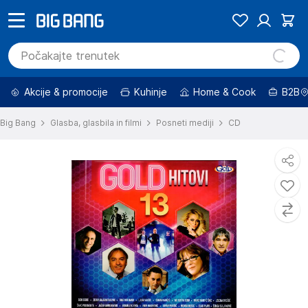
Akcije & promocije
Kuhinje
Home & Cook
B2B
Big Bang
Glasba, glasbila in filmi
Posneti mediji
CD