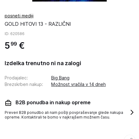
posneti mediji
GOLD HITOVI 13 - RAZLIČNI
ID
: 620586
5
€
99
Izdelka trenutno ni na zalogi
Prodajalec
:
Big Bang
Brezskrben nakup
:
Možnost vračila v 14 dneh
B2B ponudba in nakup opreme
Preveri B2B ponudbo ali nam pošlji povpraševanje glede nakupa
opreme. Kontaktirali te bomo v najkrajšem možnem času.