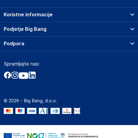
Koristne informacije
Prodajna mesta
Podjetje Big Bang
Splošni pogoji
O podjetju
Podpora
Storitve
Kontakti
Dostava, vnos in odvoz
Pogosta vprašanja
Družbena odgovornost
Načini plačila
Spremljajte nas:
Marketplace
Obvestila za javnost
Nakup na obroke
Kako oddati naročilo?
Akt o digitalnih storitvah
Zavarovanje izdelkov
Vračila in reklamacije
Prodaja podjetjem
Politika zasebnosti
Big Partner - distribucija
Spletni piškotki
© 2026 - Big Bang, d.o.o.
Marketplace za partnerje
Novosti
Interna varna linija za prijavo kršitev po ZZPRI
Zaposlitev