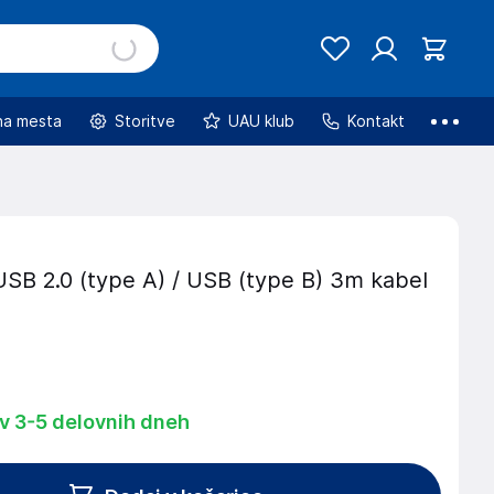
na mesta
Storitve
UAU klub
Kontakt
B 2.0 (type A) / USB (type B) 3m kabel
 v 3-5 delovnih dneh