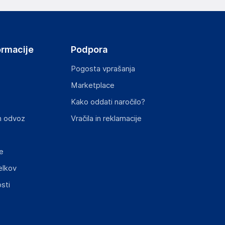
ormacije
Podpora
Pogosta vprašanja
Marketplace
st izdelka z zahtevanimi predpisi.
Kako oddati naročilo?
n odvoz
Vračila in reklamacije
e
elkov
sti