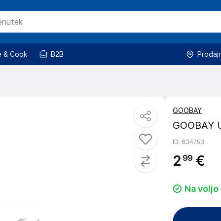
 & Cook
B2B
Prodaj
GOOBAY
GOOBAY US
ID
: 634753
2
€
99
Na voljo