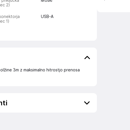
 priključka
Moški
ec 2)
konektorja
USB-A
ec 1)
olžine 3m z maksimalno hitrostjo prenosa
nti
ov, državo in elektronski naslov) povezane s