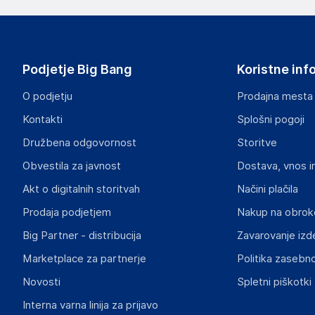
Wentronic GmbH
Pillmannstraße 12 38112 Braunschweig
Germany
Podjetje Big Bang
Koristne inf
office@wentronic.com
O podjetju
Prodajna mesta
Odgovorna oseba v EU
Kontakti
Splošni pogoji
Gospodarski subjekt s sedežem v EU, ki zagotavlja skladno
Družbena odgovornost
Storitve
Wentronic GmbH
Obvestila za javnost
Dostava, vnos i
Pillmannstraße 12 38112 Braunschweig
Germany
Akt o digitalnih storitvah
Načini plačila
office@wentronic.com
Prodaja podjetjem
Nakup na obrok
Big Partner - distribucija
Zavarovanje izd
Marketplace za partnerje
Politika zasebno
Novosti
Spletni piškotki
Interna varna linija za prijavo