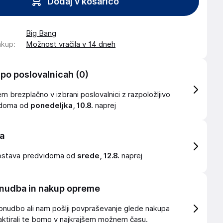
Dodaj v košarico
Big Bang
akup
:
Možnost vračila v 14 dneh
 po poslovalnicah
(0)
 brezplačno v izbrani poslovalnici z razpoložljivo
idoma od
ponedeljka, 10.8.
naprej
a
ostava
predvidoma od
srede, 12.8.
naprej
nudba in nakup opreme
onudbo ali nam pošlji povpraševanje glede nakupa
ktirali te bomo v najkrajšem možnem času.