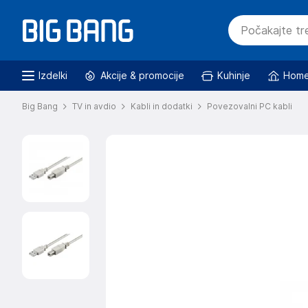
Izdelki
Akcije & promocije
Kuhinje
Home
Big Bang
TV in avdio
Kabli in dodatki
Povezovalni PC kabli