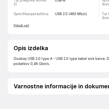
Tip priključka (konec
USB-B
Spol
2)
(kon
Specifikacija/različica
USB 2.0 (480 Mb/s)
Tip 
(kon
Prikaži več
Opis izdelka
Goobay USB 2.0 type A - USB 2.0 type kabel sive barve. D
podatkov 0,48 Gbit/s.
Varnostne informacije in dokume
Podatki o proizvajalcu
Podatki o proizvajalcu vključujejo informacije (naziv, nasl
proizvajalcem izdelka.