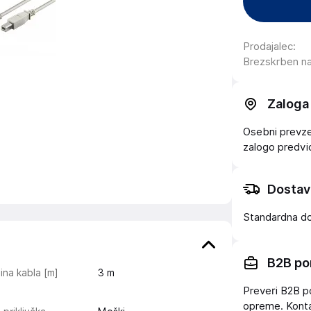
Prodajalec
:
Brezskrben n
Zaloga
Osebni prevzem
zalogo
predv
Dostav
Standardna d
B2B po
ina kabla [m]
3
m
Preveri B2B p
opreme. Konta