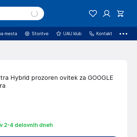
na mesta
Storitve
UAU klub
Kontakt
tra Hybrid prozoren ovitek za GOOGLE
tra
 v 2-4 delovnih dneh