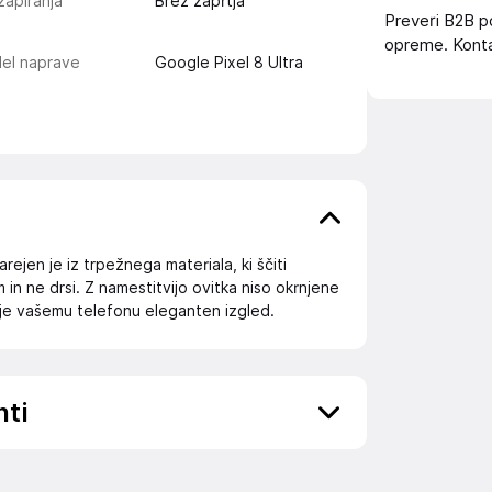
zapiranja
Brez zaprtja
Preveri B2B p
opreme. Konta
el naprave
Google Pixel 8 Ultra
ejen je iz trpežnega materiala, ki ščiti
in ne drsi. Z namestitvijo ovitka niso okrnjene
je vašemu telefonu eleganten izgled.
nti
ov, državo in elektronski naslov) povezane s