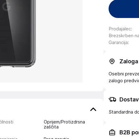
Prodajalec
:
Brezskrben n
Garancija
:
Zaloga
Osebni prevzem
zalogo
predv
Dostav
Standardna d
ilnosti
Oprijem/Protizdrsna
zaščita
B2B po