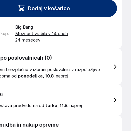
Dodaj v košarico
Big Bang
akup
:
Možnost vračila v 14 dneh
24 mesecev
 po poslovalnicah
(0)
 brezplačno v izbrani poslovalnici z razpoložljivo
idoma od
ponedeljka, 10.8.
naprej
a
ostava
predvidoma od
torka, 11.8.
naprej
nudba in nakup opreme