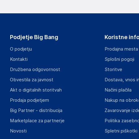
proizvajalcem izdelka.
Spigen Inc.
9975 Toledo Way, Suite 100, Irvine, CA 92618
USA
Podjetje Big Bang
Koristne inf
https://support.spigen.com/portal/en/home
O podjetju
Prodajna mesta
Odgovorna oseba v EU
Kontakti
Splošni pogoji
Gospodarski subjekt s sedežem v EU, ki zagotavlja skladno
Družbena odgovornost
Storitve
Spigen.pl
Obvestila za javnost
Dostava, vnos i
Świerkowa 9, 98-100 Łask
Poland
Akt o digitalnih storitvah
Načini plačila
https://www.spigen.pl/en/contact
Prodaja podjetjem
Nakup na obrok
Big Partner - distribucija
Zavarovanje izd
Marketplace za partnerje
Politika zasebno
Novosti
Spletni piškotki