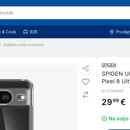
 & Cook
B2B
Prodaj
Zaščitni ovitki in torbice
SPIGEN
SPIGEN Ul
Pixel 8 Ul
ID
: 21080997
29
€
99
Na voljo