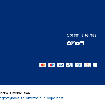
Spremljajte nas:
ancira iz mehanizma:
programi/nacrt-za-okrevanje-in-odpornost