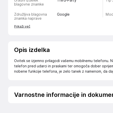
Uradni izdelek
Third-Party
Tip 
blagovne znamke
Združljiva blagovna
Google
Mod
znamka naprave
Prikaži več
Opis izdelka
Ovitek se izjemno prilagodi vašemu mobilnemu telefonu. Nar
telefon pred udarci in praskami ter omogoča dober oprijem 
nobene funkcije telefona, je zelo tanek z namenom, da da
Varnostne informacije in dokume
Podatki o proizvajalcu
Podatki o proizvajalcu vključujejo informacije (naziv, nasl