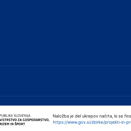
Naložba je del ukrepov načrta, ki se fin
https://www.gov.si/zbirke/projekti-in-