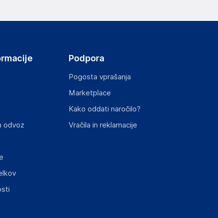
ormacije
Podpora
Pogosta vprašanja
Marketplace
st izdelka z zahtevanimi predpisi.
Kako oddati naročilo?
n odvoz
Vračila in reklamacije
e
elkov
sti