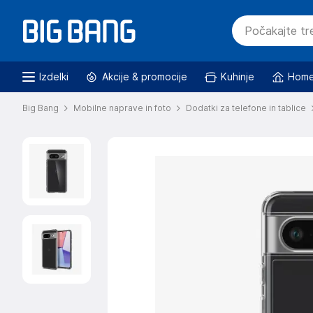
Izdelki
Akcije & promocije
Kuhinje
Home
Big Bang
Mobilne naprave in foto
Dodatki za telefone in tablice