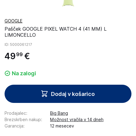
GOOGLE
Pašček GOOGLE PIXEL WATCH 4 (41 MM) L
LIMONCELLO
ID
: 5000061217
49
€
99
Na zalogi
Dodaj v košarico
Prodajalec
:
Big Bang
Brezskrben nakup
:
Možnost vračila v 14 dneh
Garancija
:
12 mesecev