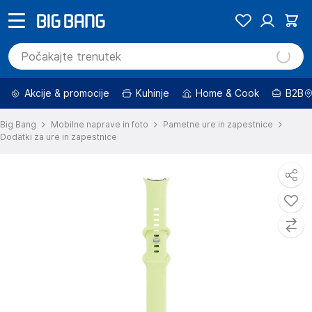
Akcije & promocije
Kuhinje
Home & Cook
B2B
Big Bang
Mobilne naprave in foto
Pametne ure in zapestnice
Dodatki za ure in zapestnice