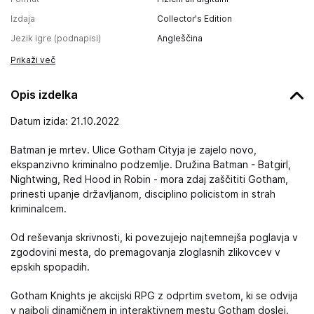
Izdaja
Collector's Edition
Jezik igre (podnapisi)
Angleščina
Prikaži več
Opis izdelka
Datum izida: 21.10.2022
Batman je mrtev. Ulice Gotham Cityja je zajelo novo,
ekspanzivno kriminalno podzemlje. Družina Batman - Batgirl,
Nightwing, Red Hood in Robin - mora zdaj zaščititi Gotham,
prinesti upanje državljanom, disciplino policistom in strah
kriminalcem.
Od reševanja skrivnosti, ki povezujejo najtemnejša poglavja v
zgodovini mesta, do premagovanja zloglasnih zlikovcev v
epskih spopadih.
Gotham Knights je akcijski RPG z odprtim svetom, ki se odvija
v najbolj dinamičnem in interaktivnem mestu Gotham doslej.