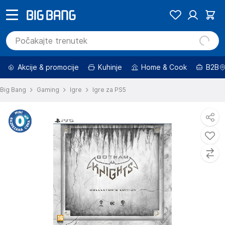
Akcije & promocije
Kuhinje
Home & Cook
B2B
Big Bang
Gaming
Igre
Igre za PS5