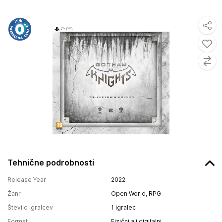
Tehnične podrobnosti
Release Year
2022
Žanr
Open World, RPG
Število igralcev
1 igralec
Format
Fizični ali digitalni