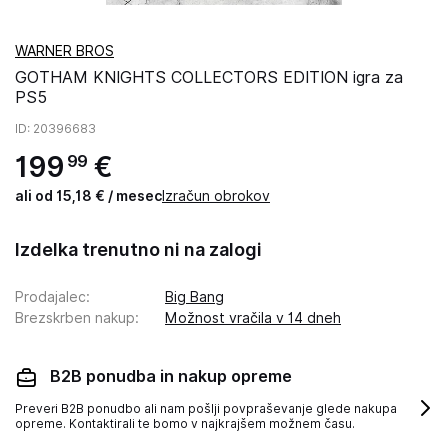
WARNER BROS
GOTHAM KNIGHTS COLLECTORS EDITION igra za
PS5
ID
: 20396683
199
€
99
ali od 15,18 € / mesec
Izračun obrokov
Izdelka trenutno ni na zalogi
Prodajalec
:
Big Bang
Brezskrben nakup
:
Možnost vračila v 14 dneh
B2B ponudba in nakup opreme
Preveri B2B ponudbo ali nam pošlji povpraševanje glede nakupa
opreme. Kontaktirali te bomo v najkrajšem možnem času.