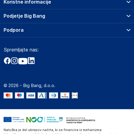
Koristne informacije
Prodajna mesta
Podjetje Big Bang
Splošni pogoji
O podjetju
Podpora
Storitve
Kontakti
Dostava, vnos in odvoz
Pogosta vprašanja
Družbena odgovornost
Načini plačila
Spremljajte nas:
Marketplace
Obvestila za javnost
Nakup na obroke
Kako oddati naročilo?
Akt o digitalnih storitvah
Zavarovanje izdelkov
Vračila in reklamacije
Prodaja podjetjem
Politika zasebnosti
Big Partner - distribucija
Spletni piškotki
© 2026 - Big Bang, d.o.o.
Marketplace za partnerje
Novosti
Interna varna linija za prijavo kršitev po ZZPRI
Zaposlitev
Naložba je del ukrepov načrta, ki se financira iz mehanizma: