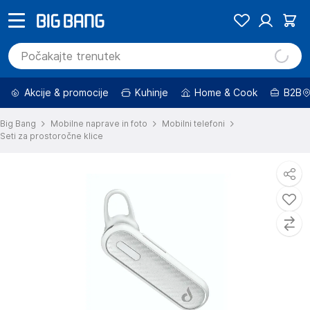
Akcije & promocije
Kuhinje
Home & Cook
B2B
Big Bang
Mobilne naprave in foto
Mobilni telefoni
Seti za prostoročne klice