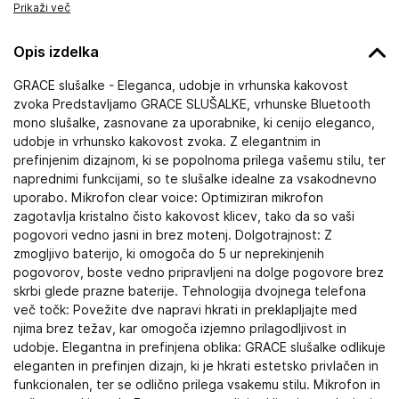
Prikaži več
Opis izdelka
GRACE slušalke - Eleganca, udobje in vrhunska kakovost
zvoka Predstavljamo GRACE SLUŠALKE, vrhunske Bluetooth
mono slušalke, zasnovane za uporabnike, ki cenijo eleganco,
udobje in vrhunsko kakovost zvoka. Z elegantnim in
prefinjenim dizajnom, ki se popolnoma prilega vašemu stilu, ter
naprednimi funkcijami, so te slušalke idealne za vsakodnevno
uporabo. Mikrofon clear voice: Optimiziran mikrofon
zagotavlja kristalno čisto kakovost klicev, tako da so vaši
pogovori vedno jasni in brez motenj. Dolgotrajnost: Z
zmogljivo baterijo, ki omogoča do 5 ur neprekinjenih
pogovorov, boste vedno pripravljeni na dolge pogovore brez
skrbi glede prazne baterije. Tehnologija dvojnega telefona
več točk: Povežite dve napravi hkrati in preklapljajte med
njima brez težav, kar omogoča izjemno prilagodljivost in
udobje. Elegantna in prefinjena oblika: GRACE slušalke odlikuje
eleganten in prefinjen dizajn, ki je hkrati estetsko privlačen in
funkcionalen, ter se odlično prilega vsakemu stilu. Mikrofon in