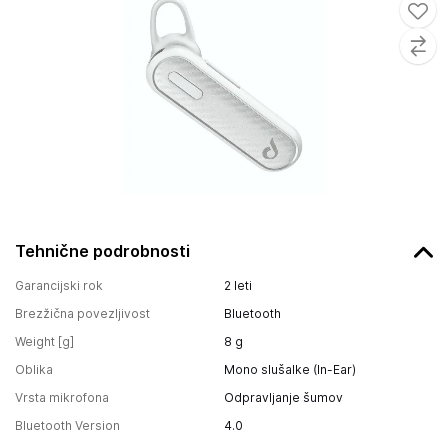
Tehnične podrobnosti
Garancijski rok
2 leti
Brezžična povezljivost
Bluetooth
Weight [g]
8
g
Oblika
Mono slušalke (In-Ear)
Vrsta mikrofona
Odpravljanje šumov
Bluetooth Version
4.0