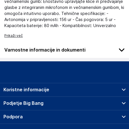
večnamenski gumb: Enostavno upravljajte klice in predvajanje
glasbe z integriranim mikrofonom in večnamenskim gumbom, ki
omogoča intuitivno uporabo. Tehnične specifikacije: -
Avtonomija v pripravljenosti: 156 ur - Čas pogovora: 5 ur -
Kapaciteta baterije: 80 mAh - Kompatibilnost: Univerzalno
Prikaži več
Varnostne informacije in dokumenti
Podatki o proizvajalcu
Podatki o proizvajalcu vključujejo informacije (naziv, naslov,
državo in elektronski naslov) povezane s proizvajalcem
izdelka.
Koristne informacije
CellularLine S.p.A
Via Lambrakis 1/A, 42122 Reggio Emilia
Prodajna mesta
Podjetje Big Bang
Italy
Splošni pogoji
info@cellularline.com
O podjetju
Podpora
Storitve
Kontakti
Dostava, vnos in odvoz
Odgovorna oseba v EU
Pogosta vprašanja