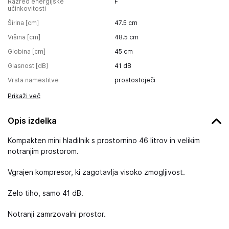
Razred energijske
F
učinkovitosti
Širina [cm]
47.5
cm
Višina [cm]
48.5
cm
Globina [cm]
45
cm
Glasnost [dB]
41
dB
Vrsta namestitve
prostostoječi
Prikaži več
Opis izdelka
Kompakten mini hladilnik s prostornino 46 litrov in velikim
notranjim prostorom.
Vgrajen kompresor, ki zagotavlja visoko zmogljivost.
Zelo tiho, samo 41 dB.
Notranji zamrzovalni prostor.