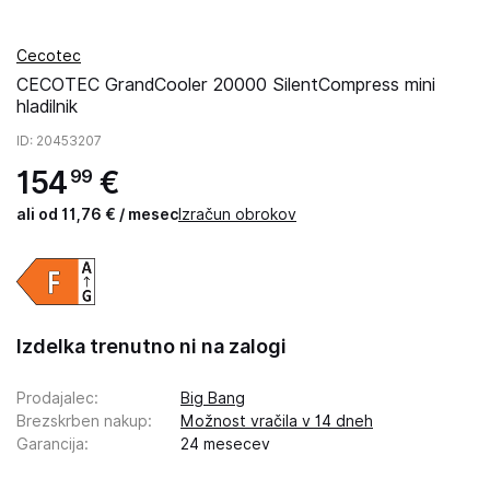
Cecotec
CECOTEC GrandCooler 20000 SilentCompress mini
hladilnik
ID
: 20453207
154
€
99
ali od 11,76 € / mesec
Izračun obrokov
Izdelka trenutno ni na zalogi
Prodajalec
:
Big Bang
Brezskrben nakup
:
Možnost vračila v 14 dneh
Garancija
:
24 mesecev