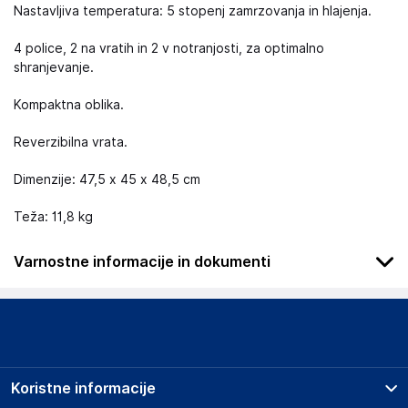
Nastavljiva temperatura: 5 stopenj zamrzovanja in hlajenja.
4 police, 2 na vratih in 2 v notranjosti, za optimalno
shranjevanje.
Kompaktna oblika.
Reverzibilna vrata.
Dimenzije: 47,5 x 45 x 48,5 cm
Teža: 11,8 kg
Varnostne informacije in dokumenti
Podatki o proizvajalcu
Podatki o proizvajalcu vključujejo informacije (naziv, naslov,
državo in elektronski naslov) povezane s proizvajalcem
izdelka.
Koristne informacije
Cecotec Innovaciones S.L.