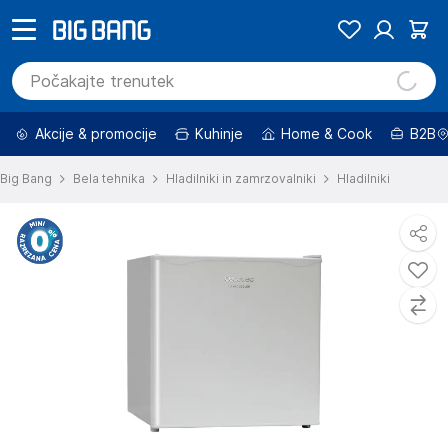
Akcije & promocije
Kuhinje
Home & Cook
B2B
Big Bang
Bela tehnika
Hladilniki in zamrzovalniki
Hladilniki