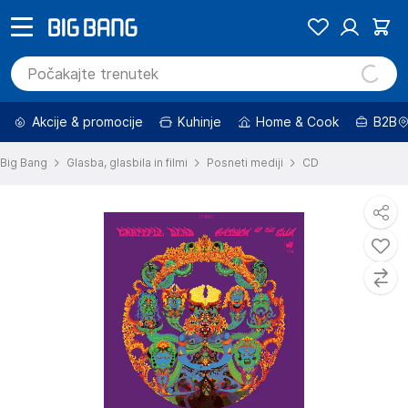
Akcije & promocije
Kuhinje
Home & Cook
B2B
Big Bang
Glasba, glasbila in filmi
Posneti mediji
CD