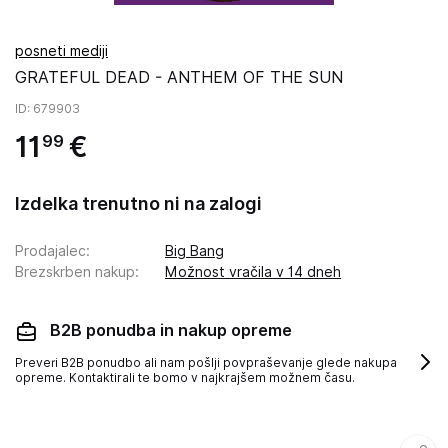
posneti mediji
GRATEFUL DEAD - ANTHEM OF THE SUN
ID
: 679903
11
€
99
Izdelka trenutno ni na zalogi
Prodajalec
:
Big Bang
Brezskrben nakup
:
Možnost vračila v 14 dneh
B2B ponudba in nakup opreme
Preveri B2B ponudbo ali nam pošlji povpraševanje glede nakupa
opreme. Kontaktirali te bomo v najkrajšem možnem času.