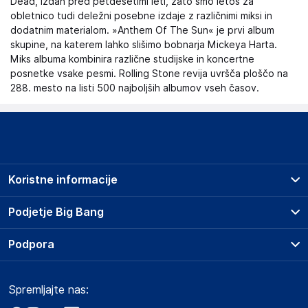
Dead, izdan pred petdesetimi leti, zato smo letos za
obletnico tudi deležni posebne izdaje z različnimi miksi in
dodatnim materialom. »Anthem Of The Sun« je prvi album
skupine, na katerem lahko slišimo bobnarja Mickeya Harta.
Miks albuma kombinira različne studijske in koncertne
posnetke vsake pesmi. Rolling Stone revija uvršča ploščo na
288. mesto na listi 500 najboljših albumov vseh časov.
Koristne informacije
Prodajna mesta
Podjetje Big Bang
Splošni pogoji
O podjetju
Podpora
Storitve
Kontakti
Dostava, vnos in odvoz
Pogosta vprašanja
Družbena odgovornost
Načini plačila
Spremljajte nas:
Marketplace
Obvestila za javnost
Nakup na obroke