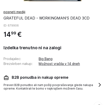
posneti mediji
GRATEFUL DEAD - WORKINGMAN'S DEAD 3CD
ID
: 679906
14
€
99
Izdelka trenutno ni na zalogi
Prodajalec
:
Big Bang
Brezskrben nakup
:
Možnost vračila v 14 dneh
B2B ponudba in nakup opreme
Preveri B2B ponudbo ali nam pošlji povpraševanje glede nakupa
opreme. Kontaktirali te bomo v najkrajšem možnem času.