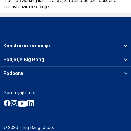
albuma »Workingman's Dead«, zato smo deležni posebne
remasterizirane edicije.
Koristne informacije
Prodajna mesta
Podjetje Big Bang
Splošni pogoji
O podjetju
Podpora
Storitve
Kontakti
Dostava, vnos in odvoz
Pogosta vprašanja
Družbena odgovornost
Načini plačila
Spremljajte nas:
Marketplace
Obvestila za javnost
Nakup na obroke
Kako oddati naročilo?
Akt o digitalnih storitvah
Zavarovanje izdelkov
Vračila in reklamacije
Prodaja podjetjem
Politika zasebnosti
Big Partner - distribucija
Spletni piškotki
© 2026 - Big Bang, d.o.o.
Marketplace za partnerje