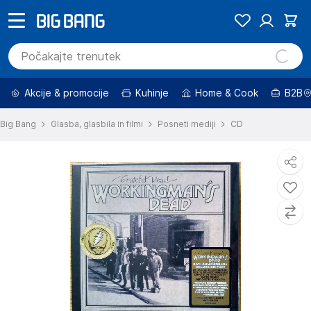
Akcije & promocije
Kuhinje
Home & Cook
B2B
Big Bang
Glasba, glasbila in filmi
Posneti mediji
CD