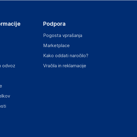
ormacije
Podpora
Pogosta vprašanja
Marketplace
st izdelka z zahtevanimi predpisi.
Kako oddati naročilo?
n odvoz
Vračila in reklamacije
e
elkov
sti