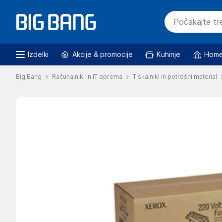
Izdelki
Akcije & promocije
Kuhinje
Home
Big Bang
Računalniki in IT oprema
Tiskalniki in potrošni material