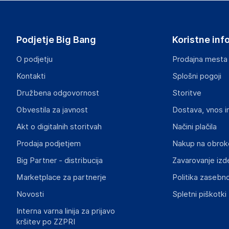
Xerox
401 Merritt 7, Norwalk, CT 06851
USA
Podjetje Big Bang
Koristne inf
https://www.xerox.com/en-us
O podjetju
Prodajna mesta
Odgovorna oseba v EU
Kontakti
Splošni pogoji
Gospodarski subjekt s sedežem v EU, ki zagotavlja skladno
Družbena odgovornost
Storitve
Xerox Europe Ltd
Obvestila za javnost
Dostava, vnos i
Ballycoolin Business Park, Blanchardstown, Dublin
Ireland
Akt o digitalnih storitvah
Načini plačila
0818 92 50 50
Prodaja podjetjem
Nakup na obrok
Big Partner - distribucija
Zavarovanje izd
Marketplace za partnerje
Politika zasebno
Novosti
Spletni piškotki
Interna varna linija za prijavo
kršitev po ZZPRI