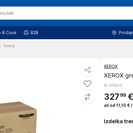
 & Cook
B2B
Prodaj
Tonerji
XEROX
XEROX gre
ID
: 678210
327
99
ali od 11,10 €
Izdelka tre