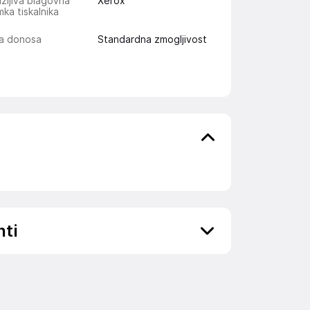
žljiva blagovna
Xerox
ka tiskalnika
ta donosa
Standardna zmogljivost
nti
ov, državo in elektronski naslov) povezane s