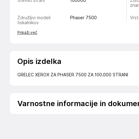
Število strani
100000
Zdru
znam
Združljivi modeli
Phaser 7500
Vrs
tiskalnikov
Prikaži več
Opis izdelka
GRELEC XEROX ZA PHASER 7500 ZA 100.000 STRANI
Varnostne informacije in dokume
Podatki o proizvajalcu
Podatki o proizvajalcu vključujejo informacije (naziv, nasl
proizvajalcem izdelka.