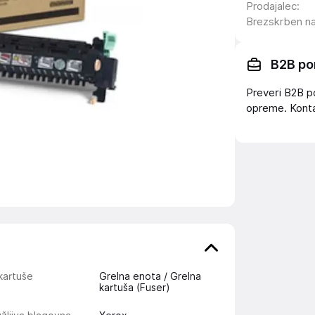
Prodajalec
:
Brezskrben n
B2B po
Preveri B2B p
opreme. Konta
kartuše
Grelna enota / Grelna
kartuša (Fuser)