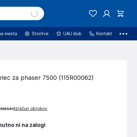
na mesta
Storitve
UAU klub
Kontakt
lec za phaser 7500 (115R00062)
€
 / mesec
Izračun obrokov
nutno ni na zalogi