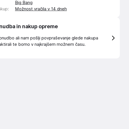
Big Bang
akup
:
Možnost vračila v 14 dneh
nudba in nakup opreme
onudbo ali nam pošlji povpraševanje glede nakupa
ktirali te bomo v najkrajšem možnem času.