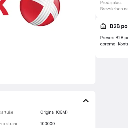
Prodajalec
:
Brezskrben n
B2B po
Preveri B2B p
opreme. Konta
kartuše
Original (OEM)
ilo strani
100000