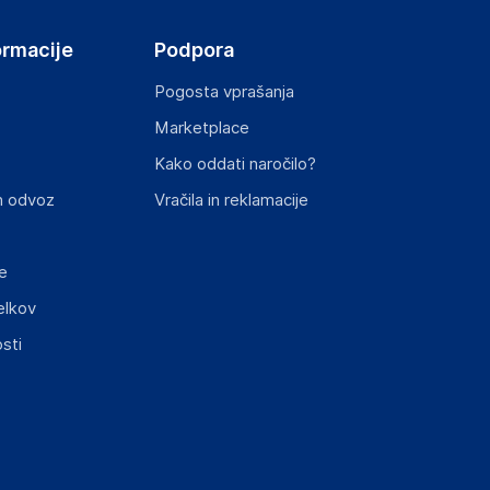
ormacije
Podpora
Pogosta vprašanja
Marketplace
st izdelka z zahtevanimi predpisi.
Kako oddati naročilo?
n odvoz
Vračila in reklamacije
e
elkov
sti