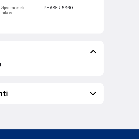
žljivi modeli
PHASER 6360
alnikov
I
nti
ov, državo in elektronski naslov) povezane s