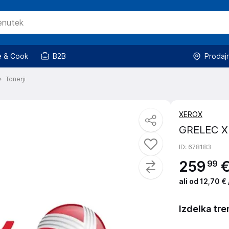
 & Cook
B2B
Prodaj
Tonerji
XEROX
GRELEC X
ID
: 678183
259
99
ali od 12,70 €
Izdelka tre