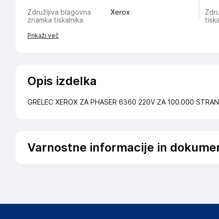
Združljiva blagovna
Xerox
Zdru
znamka tiskalnika
tisk
Prikaži več
Opis izdelka
GRELEC XEROX ZA PHASER 6360 220V ZA 100.000 STRAN
Varnostne informacije in dokume
Podatki o proizvajalcu
Podatki o proizvajalcu vključujejo informacije (naziv, nasl
proizvajalcem izdelka.
Xerox