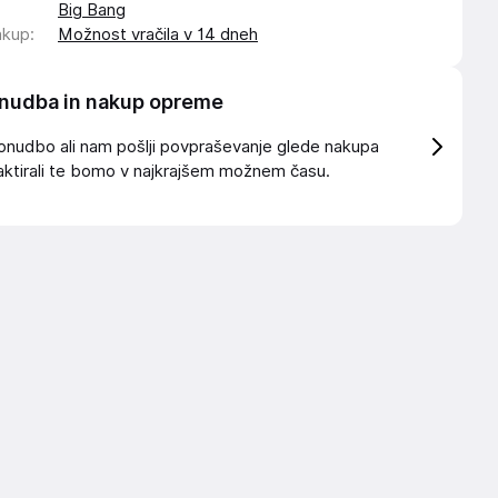
Big Bang
akup
:
Možnost vračila v 14 dneh
nudba in nakup opreme
onudbo ali nam pošlji povpraševanje glede nakupa
ktirali te bomo v najkrajšem možnem času.