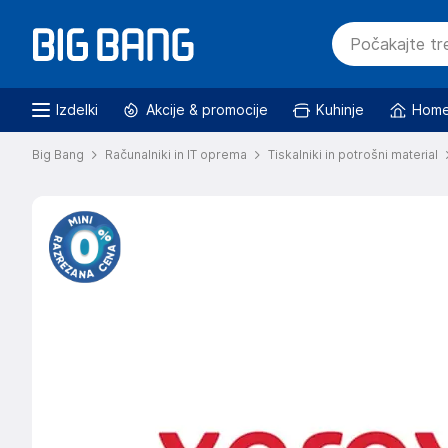
Izdelki
Akcije & promocije
Kuhinje
Home
Big Bang
Računalniki in IT oprema
Tiskalniki in potrošni material