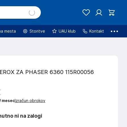
na mesta
Storitve
UAU klub
Kontakt
EROX ZA PHASER 6360 115R00056
€
 / mesec
Izračun obrokov
nutno ni na zalogi