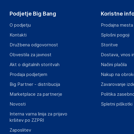
401 Merritt 7, Norwalk, CT 06851
USA
Podjetje Big Bang
Koristne inf
https://www.xerox.com/en-us
O podjetju
Prodajna mesta
Odgovorna oseba v EU
Kontakti
Splošni pogoji
Gospodarski subjekt s sedežem v EU, ki zagotavlja skladno
Družbena odgovornost
Storitve
Xerox Europe Ltd
Obvestila za javnost
Dostava, vnos i
Ballycoolin Business Park, Blanchardstown, Dublin
Ireland
Akt o digitalnih storitvah
Načini plačila
0818 92 50 50
Prodaja podjetjem
Nakup na obrok
Big Partner - distribucija
Zavarovanje izd
Marketplace za partnerje
Politika zasebno
Novosti
Spletni piškotki
Interna varna linija za prijavo
kršitev po ZZPRI
Zaposlitev