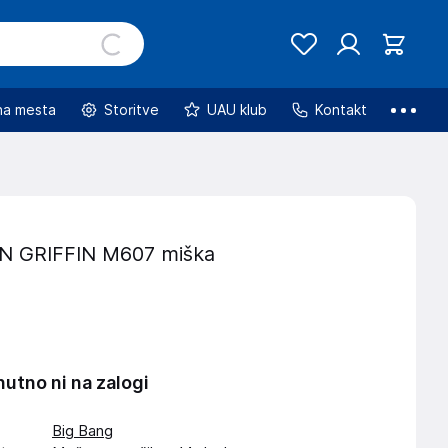
na mesta
Storitve
UAU klub
Kontakt
 GRIFFIN M607 miška
nutno ni na zalogi
Big Bang