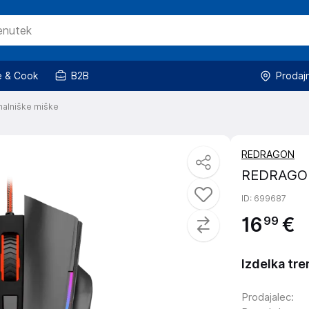
 & Cook
B2B
Prodaj
nalniške miške
REDRAGON
REDRAGON
ID
: 699687
16
€
99
Izdelka tre
Prodajalec
: