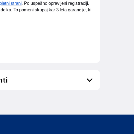
pletni strani
. Po uspešno opravljeni registraciji,
izdelka. To pomeni skupaj kar 3 leta garancije, ki
nti
ov, državo in elektronski naslov) povezane s
Fenggang Town, 523000 Dongguan, Guangdong