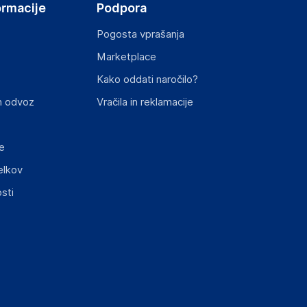
ormacije
Podpora
Pogosta vprašanja
Marketplace
st izdelka z zahtevanimi predpisi.
Kako oddati naročilo?
n odvoz
Vračila in reklamacije
e
elkov
sti