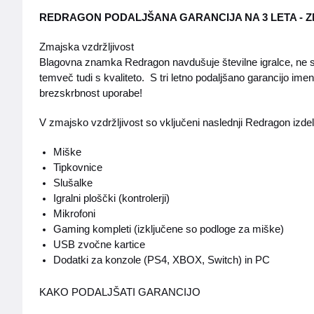
REDRAGON PODALJŠANA GARANCIJA NA 3 LETA - 
Zmajska vzdržljivost
Blagovna znamka Redragon navdušuje številne igralce, ne sa
temveč tudi s kvaliteto. S tri letno podaljšano garancijo im
brezskrbnost uporabe!
V zmajsko vzdržljivost so vključeni naslednji Redragon izdel
Miške
Tipkovnice
Slušalke
Igralni ploščki (kontrolerji)
Mikrofoni
Gaming kompleti (izključene so podloge za miške)
USB zvočne kartice
Dodatki za konzole (PS4, XBOX, Switch) in PC
KAKO PODALJŠATI GARANCIJO