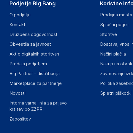
Podjetje Big Bang
Koristne inf
support@redragonshop.com
O podjetju
Prodajna mesta
Odgovorna oseba v EU
Kontakti
Splošni pogoji
Gospodarski subjekt s sedežem v EU, ki zagotavlja skladno
Družbena odgovornost
Storitve
Colby d.o.o.
Obvestila za javnost
Dostava, vnos i
Limbuška cesta 2, 2341 Limbuš
Slovenia
Akt o digitalnih storitvah
Načini plačila
gpsr@colby.si
Prodaja podjetjem
Nakup na obrok
Big Partner - distribucija
Zavarovanje izd
Marketplace za partnerje
Politika zasebno
Novosti
Spletni piškotki
Interna varna linija za prijavo
kršitev po ZZPRI
Zaposlitev