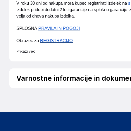
V roku 30 dni od nakupa mora kupec registrirati izdelek na
s
izdelek pridobi dodatni 2 leti garancije na splošno garancijo 
velja od dneva nakupa izdelka.
SPLOŠNA
PRAVILA IN POGOJI
Obrazec za
REGISTRACIJO
Prikaži več
Varnostne informacije in dokume
Podatki o proizvajalcu
Podatki o proizvajalcu vključujejo informacije (naziv, nasl
proizvajalcem izdelka.
Eastern Times Technology Co.,Ltd
Building D, Nan An Industrial Area, Youganpu Village, 
China