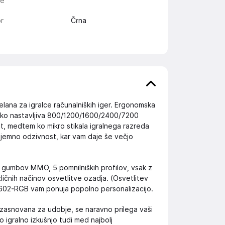
e
r
Črna
lana za igralce računalniških iger. Ergonomska
iško nastavljiva 800/1200/1600/2400/7200
t, medtem ko mikro stikala igralnega razreda
izjemno odzivnost, kar vam daje še večjo
h gumbov MMO, 5 pomnilniških profilov, vsak z
zličnih načinov osvetlitve ozadja. (Osvetlitev
602-RGB vam ponuja popolno personalizacijo.
asnovana za udobje, se naravno prilega vaši
 igralno izkušnjo tudi med najbolj