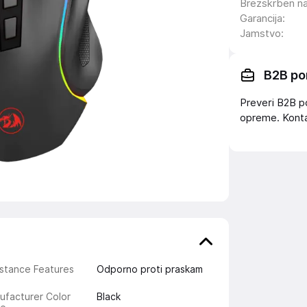
Brezskrben n
Garancija
:
Jamstvo
:
B2B po
Preveri B2B p
opreme. Konta
stance Features
Odporno proti praskam
ufacturer Color
Black