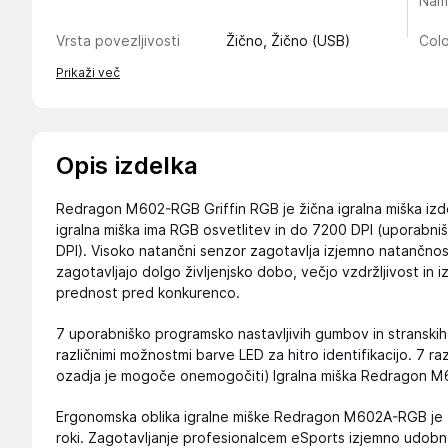
Nam
Vrsta povezljivosti
Žično, Žično (USB)
Colo
Prikaži več
Opis izdelka
Redragon M602-RGB Griffin RGB je žična igralna miška izde
igralna miška ima RGB osvetlitev in do 7200 DPI (uporabn
DPI). Visoko natančni senzor zagotavlja izjemno natančnos
zagotavljajo dolgo življenjsko dobo, večjo vzdržljivost in 
prednost pred konkurenco.
7 uporabniško programsko nastavljivih gumbov in stranski
različnimi možnostmi barve LED za hitro identifikacijo. 7 ra
ozadja je mogoče onemogočiti) Igralna miška Redragon M
Ergonomska oblika igralne miške Redragon M602A-RGB je z
roki. Zagotavljanje profesionalcem eSports izjemno udobno