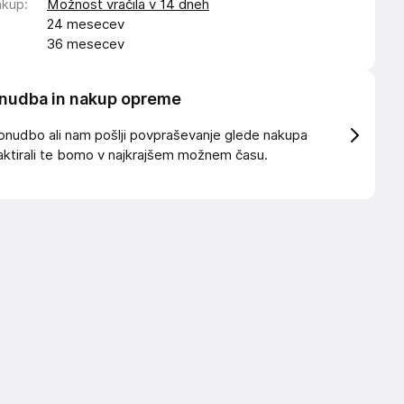
akup
:
Možnost vračila v 14 dneh
24 mesecev
36 mesecev
nudba in nakup opreme
onudbo ali nam pošlji povpraševanje glede nakupa
ktirali te bomo v najkrajšem možnem času.