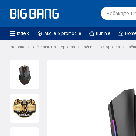
Izdelki
Akcije & promocije
Kuhinje
Home
Big Bang
Računalniki in IT oprema
Računalniška oprema
Raču