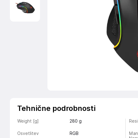
Tehnične podrobnosti
Weight [g]
280
g
Resi
Osvetlitev
RGB
Man