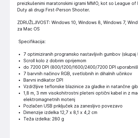
preizkušenimi maratonskimi igrami MMO, kot so League of
Duty ali drugi First-Person Shooter.
ZDRUŽLJIVOST: Windows 10, Windows 8, Windows 7, Windo
za Mac OS
Specifikacija:
7 optimiziranih programsko nastavljivih gumbov (skupa
Scroll kolo z dobrim oprijemom
do 7200 DPI (800/1200/1600/2400/7200 DPI uporabnišk
7 barvnih načinov RGB, svetlobnih in dihalnih učinkov
Barvni indikator DPI
Vzdržljive teflonske blazinice za gladke in natančne gi
1,8 m, 3 mm visokohitrostni pleteni optični kabel in z 
elektromagnetnih motenj
Pozlačen USB priključek za zanesljivo povezavo
Dimenzije izdelka 12,7 x 8,1 x 4,2 cm
Teža izdelka: 280 g