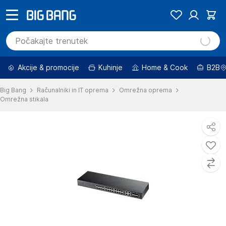
Akcije & promocije
Kuhinje
Home & Cook
B2B
Big Bang
Računalniki in IT oprema
Omrežna oprema
Omrežna stikala