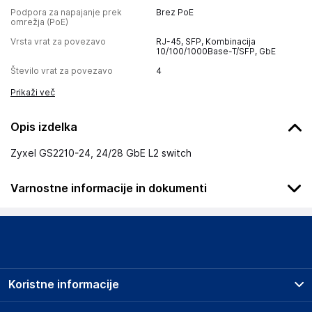
Podpora za napajanje prek
Brez PoE
omrežja (PoE)
Vrsta vrat za povezavo
RJ-45, SFP, Kombinacija
10/100/1000Base-T/SFP, GbE
Število vrat za povezavo
4
Prikaži več
Opis izdelka
Zyxel GS2210-24, 24/28 GbE L2 switch
Varnostne informacije in dokumenti
Podatki o proizvajalcu
Podatki o proizvajalcu vključujejo informacije (naziv, naslov,
državo in elektronski naslov) povezane s proizvajalcem
izdelka.
Koristne informacije
ZyXEL Communications Corp.
No. 6, Innovation Road II, Science Park, Hsinchu 300
Prodajna mesta