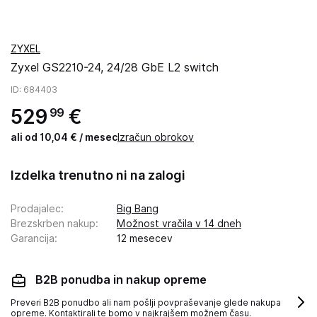
ZYXEL
Zyxel GS2210-24, 24/28 GbE L2 switch
ID
: 684403
529
€
99
ali od 10,04 € / mesec
Izračun obrokov
Izdelka trenutno ni na zalogi
Prodajalec
:
Big Bang
Brezskrben nakup
:
Možnost vračila v 14 dneh
Garancija
:
12 mesecev
B2B ponudba in nakup opreme
Preveri B2B ponudbo ali nam pošlji povpraševanje glede nakupa
opreme. Kontaktirali te bomo v najkrajšem možnem času.