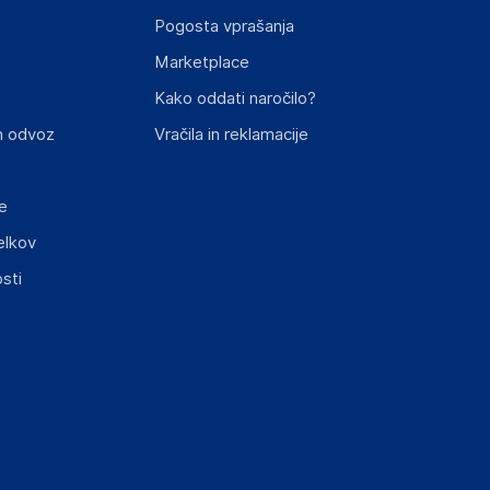
Pogosta vprašanja
Marketplace
st izdelka z zahtevanimi predpisi.
Kako oddati naročilo?
n odvoz
Vračila in reklamacije
e
elkov
elka in lahko vključujejo ključne varnostne
sti
ključnimi informacijami, povezanimi z določenim