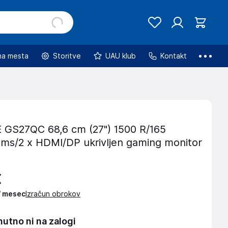
na mesta
Storitve
UAU klub
Kontakt
GS27QC 68,6 cm (27") 1500 R/165
ms/2 x HDMI/DP ukrivljen gaming monitor
€
 / mesec
Izračun obrokov
nutno ni na zalogi