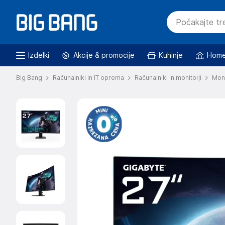
Izdelki
Akcije & promocije
Kuhinje
Home
Big Bang
Računalniki in IT oprema
Računalniki in monitorji
Moni