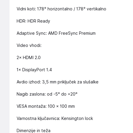
Vidni koti: 178° horizontalno / 178° vertikalno
HDR: HDR Ready
Adaptive Sync: AMD FreeSync Premium
Video vhodi:
2× HDMI 2.0
1× DisplayPort 1.4
Avdio izhod: 3,5 mm priključek za slušalke
Nagib zaslona: od -5° do +20°
VESA montaža: 100 × 100 mm
Varnostna ključavnica: Kensington lock
Dimenzije in teža