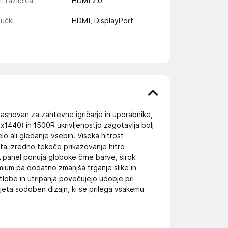
 različica
HDMI 2.0
jučki
HDMI, DisplayPort
zasnovan za zahtevne igričarje in uporabnike,
0x1440) in 1500R ukrivljenostjo zagotavlja bolj
lo ali gledanje vsebin. Visoka hitrost
a izredno tekoče prikazovanje hitro
VA panel ponuja globoke črne barve, širok
ium pa dodatno zmanjša trganje slike in
lobe in utripanja povečujejo udobje pri
ujeta sodoben dizajn, ki se prilega vsakemu