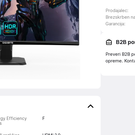
Prodajalec
:
Brezskrben n
Garancija
:
B2B po
Preveri B2B p
opreme. Konta
gy Efficiency
F
s