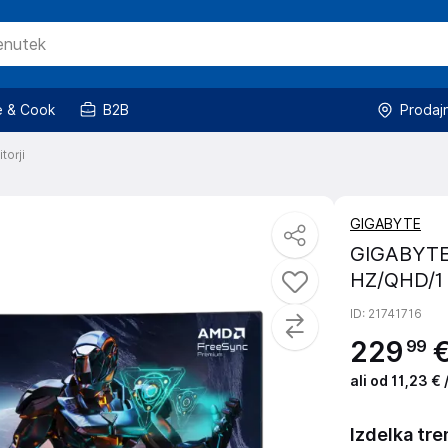
 & Cook
B2B
Prodaj
torji
GIGABYTE
GIGABYTE 
HZ/QHD/1 
ID
: 21741716
229
99
ali od 11,23 €
Izdelka tre