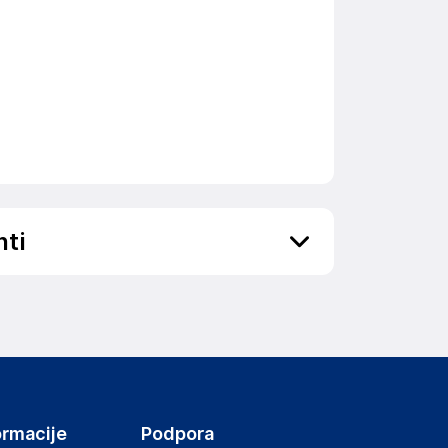
nti
ov, državo in elektronski naslov) povezane s
ormacije
Podpora
f