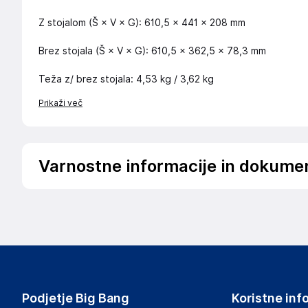
Z stojalom (Š × V × G): 610,5 × 441 × 208 mm
Brez stojala (Š × V × G): 610,5 × 362,5 × 78,3 mm
Teža z/ brez stojala: 4,53 kg / 3,62 kg
Prikaži več
Varnostne informacije in dokume
Podatki o proizvajalcu
Podatki o proizvajalcu vključujejo informacije (naziv, nasl
proizvajalcem izdelka.
GIGA-BYTE TECHNOLOGY CO., LTD.
No.6, Baoqiang Rd., Xindian Dist., New Taipei City 231
Taiwan
Podjetje Big Bang
Koristne inf
https://esupport.gigabyte.com/Login/Index?ReturnUrl=%2