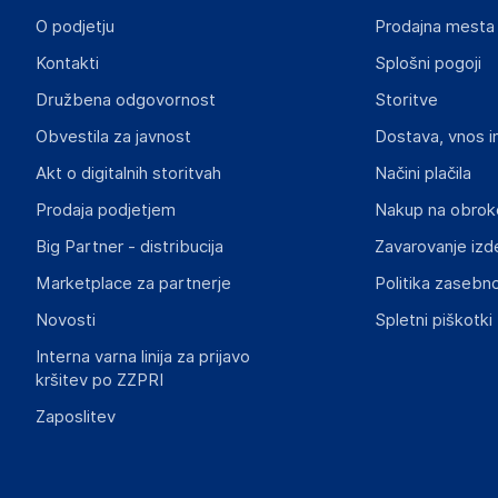
O podjetju
Prodajna mesta
Odgovorna oseba v EU
Kontakti
Splošni pogoji
Gospodarski subjekt s sedežem v EU, ki zagotavlja skladno
Družbena odgovornost
Storitve
G.B.T. Technology Trading GmbH
Obvestila za javnost
Dostava, vnos i
Am Stadtrand 63, 22047 Hamburg
Germany
Akt o digitalnih storitvah
Načini plačila
https://www.gigabyte.com/Contact
Prodaja podjetjem
Nakup na obrok
Big Partner - distribucija
Zavarovanje izd
Slike o varnosti izdelka
Slike o varnosti izdelka vsebujejo opozorila na embalaži izd
Marketplace za partnerje
Politika zasebno
informacije, povezane z določenim izdelkom.
Novosti
Spletni piškotki
Interna varna linija za prijavo
kršitev po ZZPRI
Zaposlitev
Dokumenti o varnosti izdelka
Produktni dokumenti z opozorili ter varnostnimi in drugimi 