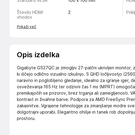
Standard VESA
100 x 100 mm
HDMI
Število HDMI
2
Prikl
vhodov
Prikaži več
Opis izdelka
Gigabyte GS27QC je zmogljiv 27-palčni ukrivljen monitor, 
ki iščejo odlično vizualno izkušnjo. S QHD ločljivostjo (256
naravno in poglobljeno gledanje, idealno za igranje iger, de
osveževanja 165 Hz ter odzivni čas 1 ms (MPRT) omogočat
premikajočih se prizorov, brez trganja ali zamegljenosti. 
kontrast in živahne barve. Podpora za AMD FreeSync Prem
zakasnitve. Vgrajene tehnologije za zmanjšanje modre svet
dolgotrajni uporabi. Elegantno ohišje in tanek rob dopolnj
prostoru.