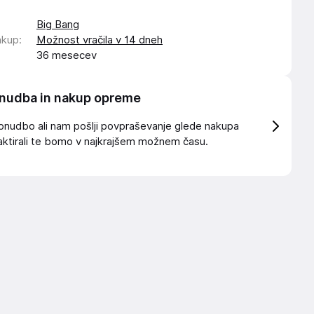
Big Bang
akup
:
Možnost vračila v 14 dneh
36 mesecev
nudba in nakup opreme
onudbo ali nam pošlji povpraševanje glede nakupa
ktirali te bomo v najkrajšem možnem času.