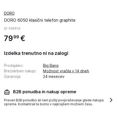
DORO
DORO 6050 klasični telefon graphite
ID
: 596619
79
€
99
Izdelka trenutno ni na zalogi
Prodajalec
:
Big Bang
Brezskrben nakup
:
Možnost vračila v 14 dneh
Garancija
:
24 mesecev
B2B ponudba in nakup opreme
Preveri B2B ponudbo ali nam pošlji povpraševanje glede nakupa
opreme. Kontaktirali te bomo v najkrajšem možnem času.