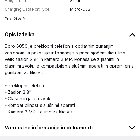
Height [mm]
82
mm
Charging/Data Port Type
Micro-USB
Prikaži več
Opis izdelka
Doro 6050 je preklopni telefon z dodatnim zunanjim
zaslonom, ki prikazuje informacije o prihajajočem klicu. Ima
velik zaslon 2,8'' in kamero 3 MP. Ponaša se z jasnimi in
glasnimi zvoki, je kompatibilen s slušnimi aparati in opremljen z
gumbom za klic v sili.
- Preklopni telefon
- Zaslon 2,8''
- Glasen in jasen zvok
- Kompatibilnost s slušnimi aparati
- Kamera 3 MP - gumb za klic v sili
Varnostne informacije in dokumenti
Podatki o proizvajalcu