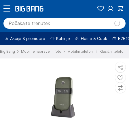
Akcije & promocije
Kuhinje
Home & Cook
B2B
Big Bang
Mobilne naprave in foto
Mobilni telefoni
Klasični telefoni