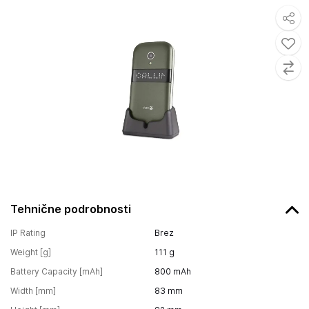
Tehnične podrobnosti
IP Rating
Brez
Weight [g]
111
g
Battery Capacity [mAh]
800
mAh
Width [mm]
83
mm