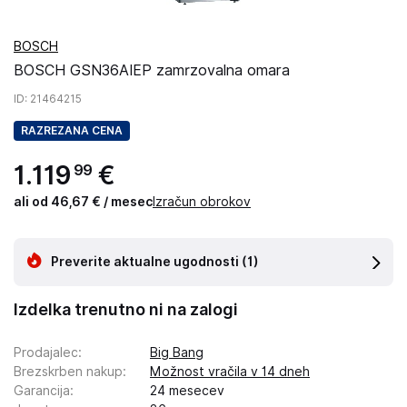
BOSCH
BOSCH GSN36AIEP zamrzovalna omara
ID
: 21464215
RAZREZANA CENA
1
.
119
€
99
ali od 46,67 € / mesec
Izračun obrokov
Preverite aktualne ugodnosti
(1)
Izdelka trenutno ni na zalogi
Prodajalec
:
Big Bang
Brezskrben nakup
:
Možnost vračila v 14 dneh
Garancija
:
24 mesecev