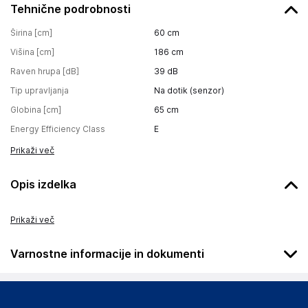
Tehnične podrobnosti
Širina [cm]
60
cm
Višina [cm]
186
cm
Raven hrupa [dB]
39
dB
Tip upravljanja
Na dotik (senzor)
Globina [cm]
65
cm
Energy Efficiency Class
E
Prikaži več
Opis izdelka
Prikaži več
Varnostne informacije in dokumenti
Podatki o proizvajalcu
Podatki o proizvajalcu vključujejo informacije (naziv, naslov,