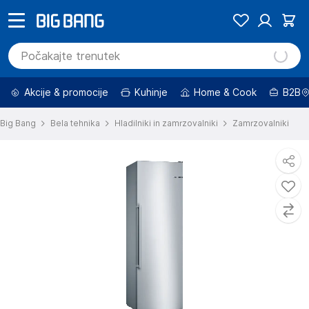
Akcije & promocije
Kuhinje
Home & Cook
B2B
Big Bang
Bela tehnika
Hladilniki in zamrzovalniki
Zamrzovalniki