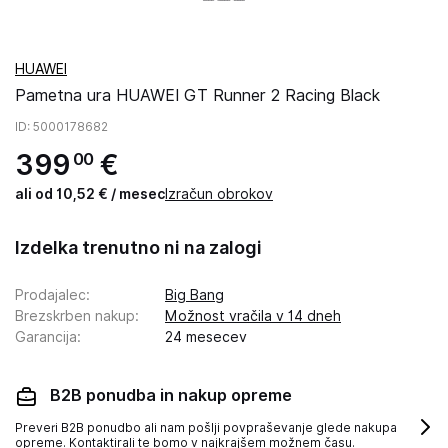
HUAWEI
Pametna ura HUAWEI GT Runner 2 Racing Black
ID
: 5000178682
399
€
00
ali od 10,52 € / mesec
Izračun obrokov
Izdelka trenutno ni na zalogi
Prodajalec
:
Big Bang
Brezskrben nakup
:
Možnost vračila v 14 dneh
Garancija
:
24 mesecev
B2B ponudba in nakup opreme
Preveri B2B ponudbo ali nam pošlji povpraševanje glede nakupa
opreme. Kontaktirali te bomo v najkrajšem možnem času.