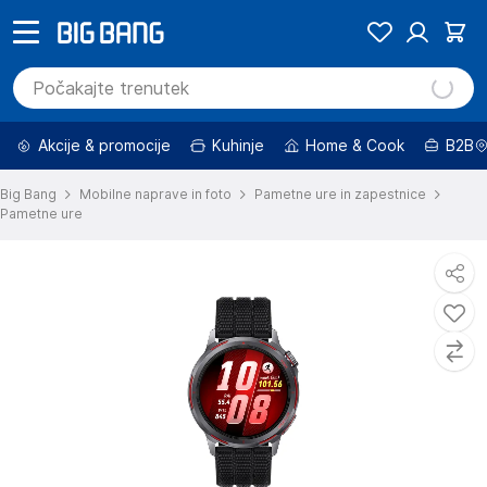
Akcije & promocije
Kuhinje
Home & Cook
B2B
Big Bang
Mobilne naprave in foto
Pametne ure in zapestnice
Pametne ure