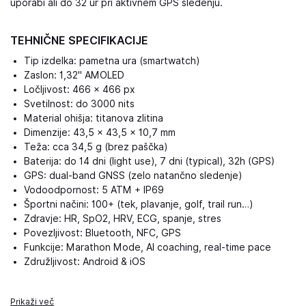
uporabi ali do 32 ur pri aktivnem GPS sledenju.
TEHNIČNE SPECIFIKACIJE
Tip izdelka: pametna ura (smartwatch)
Zaslon: 1,32" AMOLED
Ločljivost: 466 × 466 px
Svetilnost: do 3000 nits
Material ohišja: titanova zlitina
Dimenzije: 43,5 × 43,5 × 10,7 mm
Teža: cca 34,5 g (brez paščka)
Baterija: do 14 dni (light use), 7 dni (typical), 32h (GPS)
GPS: dual-band GNSS (zelo natančno sledenje)
Vodoodpornost: 5 ATM + IP69
Športni načini: 100+ (tek, plavanje, golf, trail run…)
Zdravje: HR, SpO2, HRV, ECG, spanje, stres
Povezljivost: Bluetooth, NFC, GPS
Funkcije: Marathon Mode, AI coaching, real-time pace
Združljivost: Android & iOS
Prikaži več