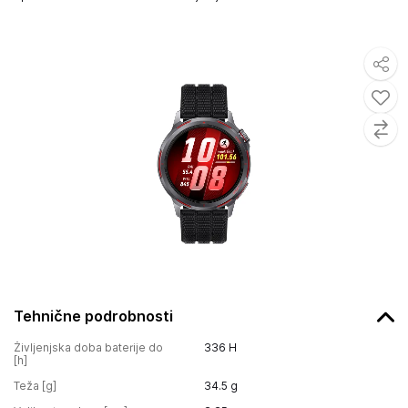
Tehnične podrobnosti
Življenjska doba baterije do
336
H
[h]
Teža [g]
34.5
g