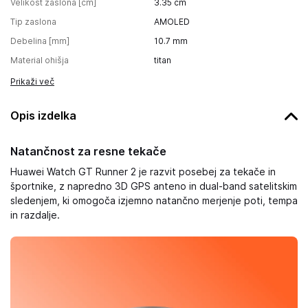
Velikost zaslona [cm]
3.35
cm
Tip zaslona
AMOLED
Debelina [mm]
10.7
mm
Material ohišja
titan
Prikaži več
Opis izdelka
Natančnost za resne tekače
Huawei Watch GT Runner 2 je razvit posebej za tekače in
športnike, z napredno 3D GPS anteno in dual-band satelitskim
sledenjem, ki omogoča izjemno natančno merjenje poti, tempa
in razdalje.