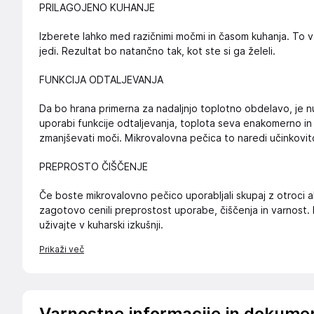
PRILAGOJENO KUHANJE
Izberete lahko med razičnimi močmi in časom kuhanja. To 
jedi. Rezultat bo natančno tak, kot ste si ga želeli.
FUNKCIJA ODTALJEVANJA
Da bo hrana primerna za nadaljnjo toplotno obdelavo, je nuj
uporabi funkcije odtaljevanja, toplota seva enakomerno i
zmanjševati moči. Mikrovalovna pečica to naredi učinkovit
PREPROSTO ČIŠČENJE
Če boste mikrovalovno pečico uporabljali skupaj z otroci al
zagotovo cenili preprostost uporabe, čiščenja in varnost. 
uživajte v kuharski izkušnji.
Prikaži več
Varnostne informacije in dokume