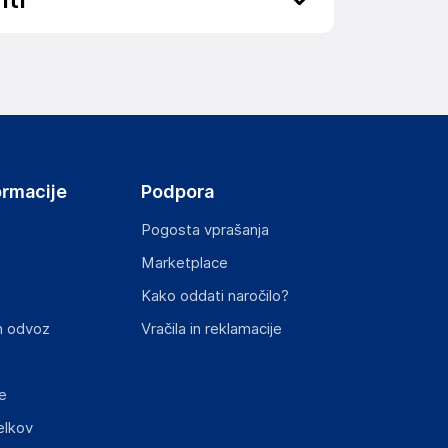
ov, državo in elektronski naslov) povezane s
ormacije
Podpora
Pogosta vprašanja
Marketplace
st izdelka z zahtevanimi predpisi.
Kako oddati naročilo?
n odvoz
Vračila in reklamacije
e
elkov