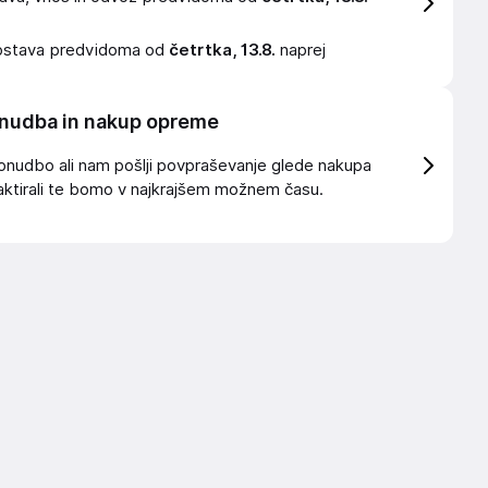
ostava
predvidoma od
četrtka, 13.8.
naprej
nudba in nakup opreme
onudbo ali nam pošlji povpraševanje glede nakupa
ktirali te bomo v najkrajšem možnem času.