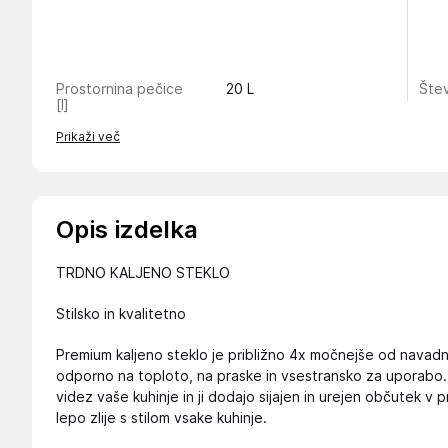
Prostornina pečice
20
L
Štev
[l]
Prikaži več
Opis izdelka
TRDNO KALJENO STEKLO
Stilsko in kvalitetno
Premium kaljeno steklo je približno 4x močnejše od navadn
odporno na toploto, na praske in vsestransko za uporabo. 
videz vaše kuhinje in ji dodajo sijajen in urejen občutek v 
lepo zlije s stilom vsake kuhinje.