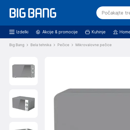
Izdelki
Akcije & promocije
Kuhinje
Home
Big Bang
Bela tehnika
Pečice
Mikrovalovne pečice