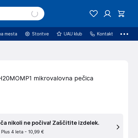
na mesta
Storitve
UAU klub
Kontakt
H20MOMP1 mikrovalovna pečica
a nikoli ne počiva! Zaščitite izdelek.
 Plus 4 leta -
10,99 €