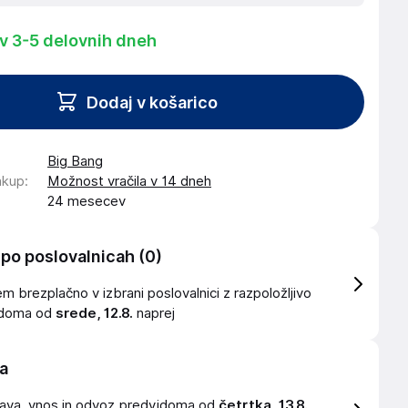
 v 3-5 delovnih dneh
Dodaj v košarico
Big Bang
akup
:
Možnost vračila v 14 dneh
24 mesecev
 po poslovalnicah
(0)
 brezplačno v izbrani poslovalnici z razpoložljivo
idoma od
srede, 12.8.
naprej
a
ava, vnos in odvoz
predvidoma od
četrtka, 13.8.