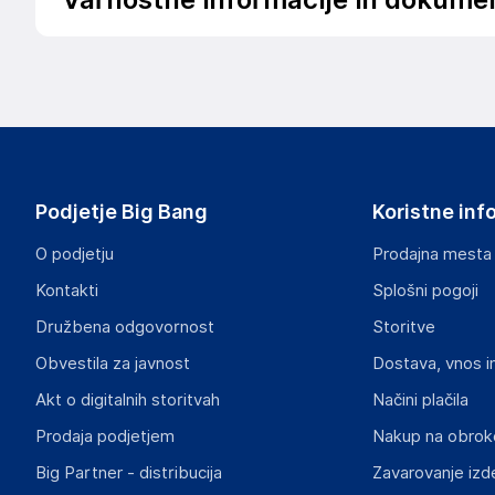
Podatki o proizvajalcu
Podatki o proizvajalcu vključujejo informacije (naziv, nasl
proizvajalcem izdelka.
Gorenje gospodinjski aparati d.o.o.
Partizanska cesta 12, 3320 Velenje
Slovenia
Podjetje Big Bang
Koristne inf
info@gorenje.com
O podjetju
Prodajna mesta
Odgovorna oseba v EU
Kontakti
Splošni pogoji
Gospodarski subjekt s sedežem v EU, ki zagotavlja skladno
Družbena odgovornost
Storitve
Gorenje gospodinjski aparati d.o.o.
Obvestila za javnost
Dostava, vnos i
Partizanska cesta 12, 3320 Velenje
Slovenia
Akt o digitalnih storitvah
Načini plačila
info@gorenje.com
Prodaja podjetjem
Nakup na obrok
Big Partner - distribucija
Zavarovanje izd