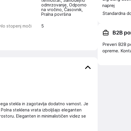
termostat, Samodejno
odmrzovanje, Odporno
naprej
na vročino, Časovnik,
Standardna d
Pralna površina
ilo stopenj moči
5
B2B po
Preveri B2B p
opreme. Konta
ega stekla in zagotavlja dodatno varnost. Je
Polna steklena vrata izboljšajo eleganten
prostoru. Eleganten in minimalističen videz se