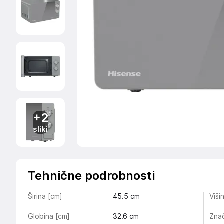
+2
sliki
Tehnične podrobnosti
Širina [cm]
45.5
cm
Viši
Globina [cm]
32.6
cm
Znač