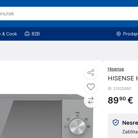
 & Cook
B2B
Prodaj
Hisense
HISENSE 
ID
: 21022692
89
€
90
Nesreč
Zaščita