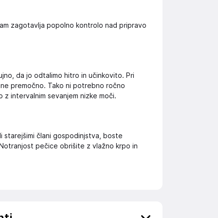
vam zagotavlja popolno kontrolo nad pripravo
no, da jo odtalimo hitro in učinkovito. Pri
n ne premočno. Tako ni potrebno ročno
o z intervalnim sevanjem nizke moči.
i starejšimi člani gospodinjstva, boste
Notranjost pečice obrišite z vlažno krpo in
nti