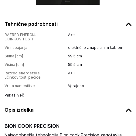
Tehnične podrobnosti
RAZRED ENERGIJ.
A++
UČINKOVITOSTI
Vir napajanja
električno z napajalnim kablom
Širina [cm]
59.5
cm
Višina [cm]
59.5
cm
Razred energetske
A++
učinkovitosti pečice
Vrsta namestitve
Vgrajeno
Prikaži več
Opis izdelka
BIONICOOK PRECISION
Najsodobnejša tehnologija Bionicook Precision zagotavlja