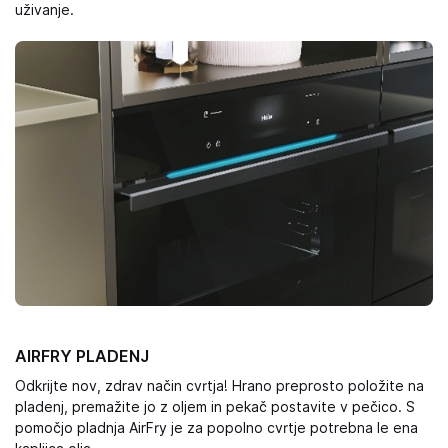
uživanje.
AIRFRY PLADENJ
Odkrijte nov, zdrav način cvrtja! Hrano preprosto položite na
pladenj, premažite jo z oljem in pekač postavite v pečico. S
pomočjo pladnja AirFry je za popolno cvrtje potrebna le ena