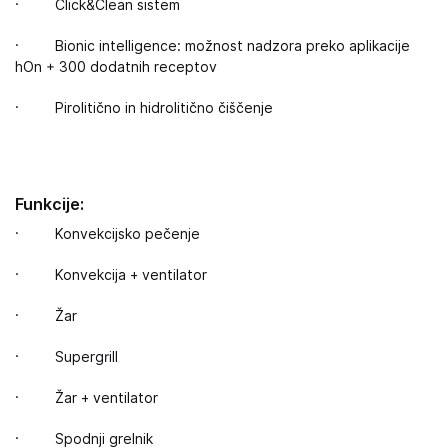
· Click&Clean sistem
· Bionic intelligence: možnost nadzora preko aplikacije
hOn + 300 dodatnih receptov
· Pirolitično in hidrolitično čiščenje
Funkcije:
· Konvekcijsko pečenje
· Konvekcija + ventilator
· Žar
· Supergrill
· Žar + ventilator
· Spodnji grelnik