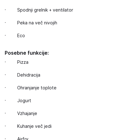
· Spodnji grelnik + ventilator
· Peka na več nivojih
· Eco
Posebne funkcije:
· Pizza
· Dehidracija
· Ohranjanje toplote
· Jogurt
· Vzhajanje
· Kuhanje več jedi
· Airfry