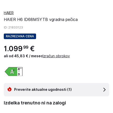
HAIER
HAIER H6 ID68M5YTB vgradna pečica
ID
: 21833123
RAZREZANA CENA
1
.
099
€
99
ali od 45,83 € / mesec
Izračun obrokov
Preverite aktualne ugodnosti
(1)
Izdelka trenutno ni na zalogi