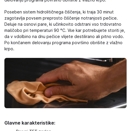
delovanju programa površino obrišite z vlažno krpo.
Poseben sistem hidrolitičnega čiščenja, ki traja 30 minut
zagotavlja povsem preprosto čiščenje notranjosti pečice.
Deluje na osnovi pare, ki učinkovito odstrani vso trdovratno
maščobo pri temperaturi 90 °C. Vse kar potrebujete storiti je,
da v vdolbino na dnu pečice vlijete destilirano ali pitno vodo.
Po končanem delovanju programa površino obrišite z vlažno
krpo.
Glavne karakteristike: