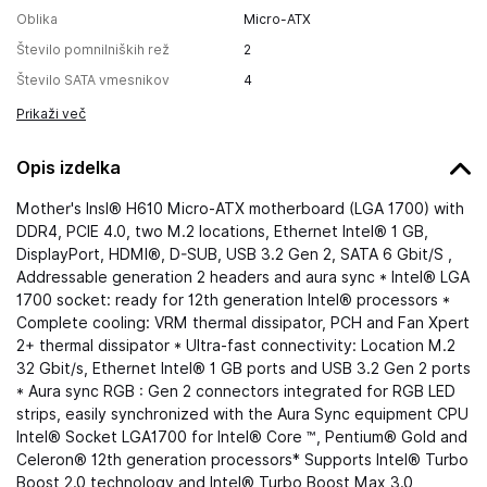
Oblika
Micro-ATX
Število pomnilniških rež
2
Število SATA vmesnikov
4
Prikaži več
Opis izdelka
Mother's Insl® H610 Micro-ATX motherboard (LGA 1700) with
DDR4, PCIE 4.0, two M.2 locations, Ethernet Intel® 1 GB,
DisplayPort, HDMI®, D-SUB, USB 3.2 Gen 2, SATA 6 Gbit/S ,
Addressable generation 2 headers and aura sync * Intel® LGA
1700 socket: ready for 12th generation Intel® processors *
Complete cooling: VRM thermal dissipator, PCH and Fan Xpert
2+ thermal dissipator * Ultra-fast connectivity: Location M.2
32 Gbit/s, Ethernet Intel® 1 GB ports and USB 3.2 Gen 2 ports
* Aura sync RGB : Gen 2 connectors integrated for RGB LED
strips, easily synchronized with the Aura Sync equipment CPU
Intel® Socket LGA1700 for Intel® Core ™, Pentium® Gold and
Celeron® 12th generation processors* Supports Intel® Turbo
Boost 2.0 technology and Intel® Turbo Boost Max 3.0