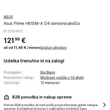
ASUS
Asus Prime H610M-A D4 osnovna plošča
ID
: 20324872
121
€
99
ali od 11,46 € / mesec
Izračun obrokov
Izdelka trenutno ni na zalogi
Prodajalec
:
Big Bang
Brezskrben nakup
:
Možnost vračila v 14 dneh
Garancija
:
12 mesecev
B2B ponudba in nakup opreme
Preveri B2B ponudbo ali nam pošlji povpraševanje glede nakupa
opreme. Kontaktirali te bomo v najkrajšem možnem času.