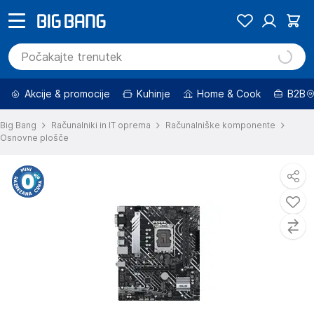
Akcije & promocije
Kuhinje
Home & Cook
B2B
Big Bang
Računalniki in IT oprema
Računalniške komponente
Osnovne plošče