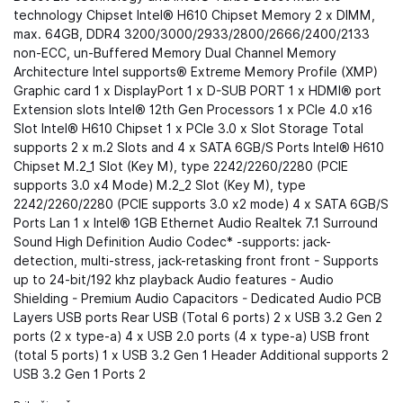
technology Chipset Intel® H610 Chipset Memory 2 x DIMM,
max. 64GB, DDR4 3200/3000/2933/2800/2666/2400/2133
non-ECC, un-Buffered Memory Dual Channel Memory
Architecture Intel supports® Extreme Memory Profile (XMP)
Graphic card 1 x DisplayPort 1 x D-SUB PORT 1 x HDMI® port
Extension slots Intel® 12th Gen Processors 1 x PCIe 4.0 x16
Slot Intel® H610 Chipset 1 x PCIe 3.0 x Slot Storage Total
supports 2 x m.2 Slots and 4 x SATA 6GB/S Ports Intel® H610
Chipset M.2_1 Slot (Key M), type 2242/2260/2280 (PCIE
supports 3.0 x4 Mode) M.2_2 Slot (Key M), type
2242/2260/2280 (PCIE supports 3.0 x2 mode) 4 x SATA 6GB/S
Ports Lan 1 x Intel® 1GB Ethernet Audio Realtek 7.1 Surround
Sound High Definition Audio Codec* -supports: jack-
detection, multi-stress, jack-retasking front front - Supports
up to 24-bit/192 khz playback Audio features - Audio
Shielding - Premium Audio Capacitors - Dedicated Audio PCB
Layers USB ports Rear USB (Total 6 ports) 2 x USB 3.2 Gen 2
ports (2 x type-a) 4 x USB 2.0 ports (4 x type-a) USB front
(total 5 ports) 1 x USB 3.2 Gen 1 Header Additional supports 2
USB 3.2 Gen 1 Ports 2