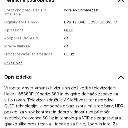
Tehnične podrobnosti
Brezžično predvajanje in
vgrajen Chromecast
zrcaljenje
Digitalni sprejemnik
DVB-T2, DVB-T, DVB-S2, DVB-C
Tip zaslona
QLED
Podpora HDMI eARC
da
Igralne funkcije
da
Hitrost osveževanja zaslona
60 Hz
Prikaži več
Opis izdelka
Vstopite v svet vrhunskih vizualnih doživetij s televizorjem
Haier H65S80FUX serije S80 in dvignite domačo zabavo na
višjo raven. Televizor združuje 4K ločljivost ter napredno
QLED tehnologijo, ki omogoča prikaz skoraj milijarde barv, HDR
poskrbi za visok kontrast in dobro vidnost tudi pri močni
svetlobi, frekvenca 60 Hz in tehnologija VRR pa zagotavljata
gladko sliko brez trzanja – idealno za filme, šport in igre. Za