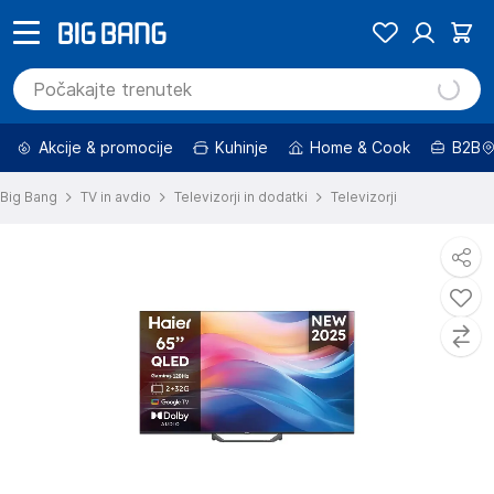
Akcije & promocije
Kuhinje
Home & Cook
B2B
Big Bang
TV in avdio
Televizorji in dodatki
Televizorji