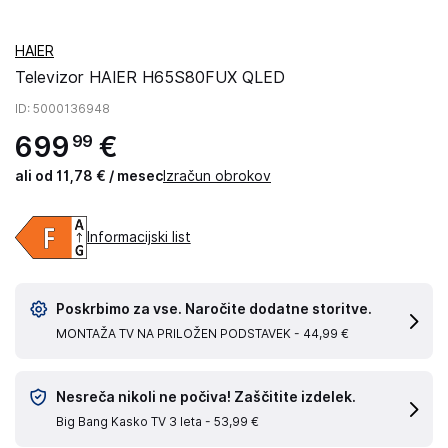
HAIER
Televizor HAIER H65S80FUX QLED
ID
: 5000136948
699
€
99
ali od 11,78 € / mesec
Izračun obrokov
Informacijski list
Poskrbimo za vse. Naročite dodatne storitve.
MONTAŽA TV NA PRILOŽEN PODSTAVEK -
44,99 €
Nesreča nikoli ne počiva! Zaščitite izdelek.
Big Bang Kasko TV 3 leta -
53,99 €