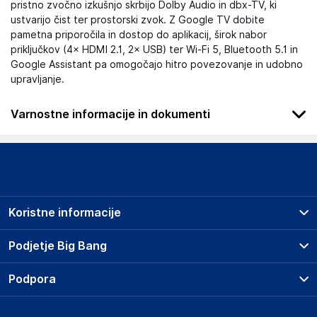
pristno zvočno izkušnjo skrbijo Dolby Audio in dbx-TV, ki
ustvarijo čist ter prostorski zvok. Z Google TV dobite
pametna priporočila in dostop do aplikacij, širok nabor
priključkov (4× HDMI 2.1, 2× USB) ter Wi-Fi 5, Bluetooth 5.1 in
Google Assistant pa omogočajo hitro povezovanje in udobno
upravljanje.
Varnostne informacije in dokumenti
Podatki o proizvajalcu
Podatki o proizvajalcu vključujejo informacije (naziv, naslov,
državo in elektronski naslov) povezane s proizvajalcem
izdelka.
Koristne informacije
Candy Hoover Group S.r.l.
Via Comolli 16, 20861 Brugherio
Prodajna mesta
Podjetje Big Bang
Italy
Splošni pogoji
https://corporate.haier-europe.com/product-safety-direct-
O podjetju
Podpora
Storitve
contact-he/
Kontakti
Dostava, vnos in odvoz
Pogosta vprašanja
Družbena odgovornost
Odgovorna oseba v EU