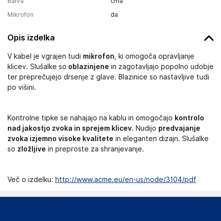
Barva
črna
Mikrofon
da
Opis izdelka
V kabel je vgrajen tudi
mikrofon
, ki omogoča opravljanje
klicev. Slušalke so
oblazinjene
in zagotavljajo popolno udobje
ter preprečujejo drsenje z glave. Blazinice so nastavljive tudi
po višini.
Kontrolne tipke se nahajajo na kablu in omogočajo
kontrolo
nad jakostjo zvoka in sprejem klicev
. Nudijo
predvajanje
zvoka izjemno visoke kvalitete
in eleganten dizajn. Slušalke
so
zložljive
in preproste za shranjevanje.
Več o izdelku:
http://www.acme.eu/en-us/node/3104/pdf