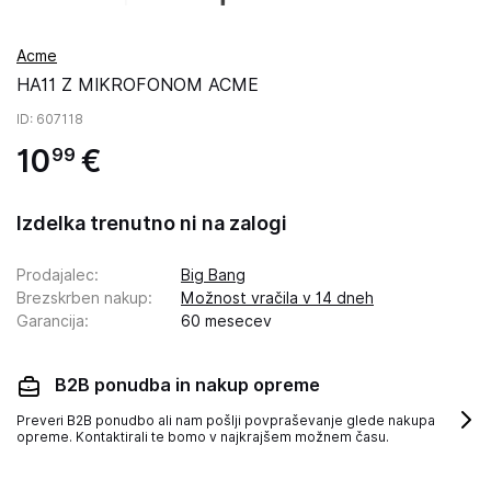
Acme
HA11 Z MIKROFONOM ACME
ID
: 607118
10
€
99
Izdelka trenutno ni na zalogi
Prodajalec
:
Big Bang
Brezskrben nakup
:
Možnost vračila v 14 dneh
Garancija
:
60 mesecev
B2B ponudba in nakup opreme
Preveri B2B ponudbo ali nam pošlji povpraševanje glede nakupa
opreme. Kontaktirali te bomo v najkrajšem možnem času.