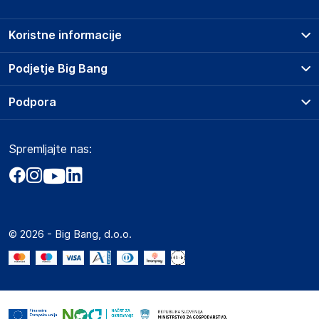
Koristne informacije
Prodajna mesta
Podjetje Big Bang
Splošni pogoji
O podjetju
Podpora
Storitve
Kontakti
Dostava, vnos in odvoz
Pogosta vprašanja
Družbena odgovornost
Načini plačila
Spremljajte nas:
Marketplace
Obvestila za javnost
Nakup na obroke
Kako oddati naročilo?
Akt o digitalnih storitvah
Zavarovanje izdelkov
Vračila in reklamacije
Prodaja podjetjem
Politika zasebnosti
Big Partner - distribucija
Spletni piškotki
© 2026 - Big Bang, d.o.o.
Marketplace za partnerje
Novosti
Interna varna linija za prijavo kršitev po ZZPRI
Zaposlitev