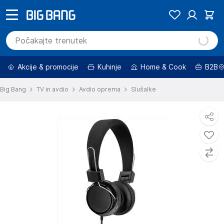
Akcije & promocije
Kuhinje
Home & Cook
B2B
Big Bang
TV in avdio
Avdio oprema
Slušalke