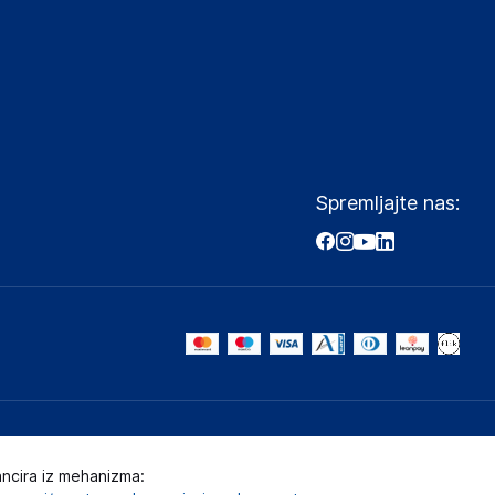
Spremljajte nas:
ancira iz mehanizma: