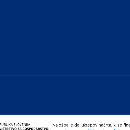
Naložba je del ukrepov načrta, ki se fin