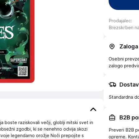
Prodajalec
:
Brezskrben n
Zaloga
Osebni prevzem
zalogo
predv
Dostav
Standardna d
B2B po
te raziskovali večji, globlji mitski svet in
obsežni zgodbi, ki se nenehno odvija skozi
Preveri B2B p
je legendarno orožje Noči prepojite s
opreme. Konta