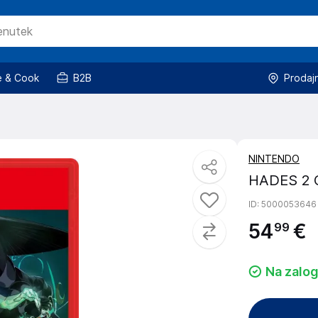
 & Cook
B2B
Prodaj
NINTENDO
HADES 2 
ID
: 5000053646
54
€
99
Na zalog