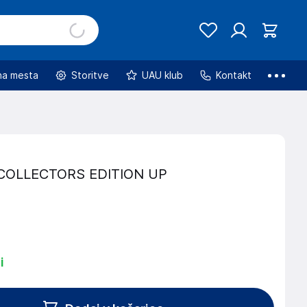
na mesta
Storitve
UAU klub
Kontakt
COLLECTORS EDITION UP
i