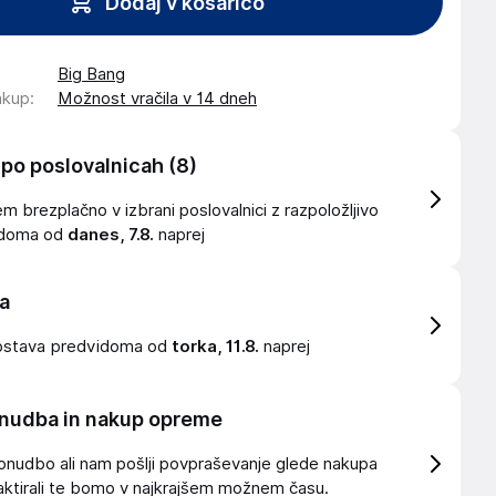
Dodaj v košarico
Big Bang
akup
:
Možnost vračila v 14 dneh
 po poslovalnicah
(8)
 brezplačno v izbrani poslovalnici z razpoložljivo
idoma od
danes, 7.8.
naprej
a
ostava
predvidoma od
torka, 11.8.
naprej
nudba in nakup opreme
onudbo ali nam pošlji povpraševanje glede nakupa
ktirali te bomo v najkrajšem možnem času.