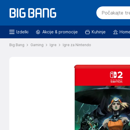
Izdelki
Akcije & promocije
Kuhinje
Home
Big Bang
Gaming
Igre
Igre za Nintendo