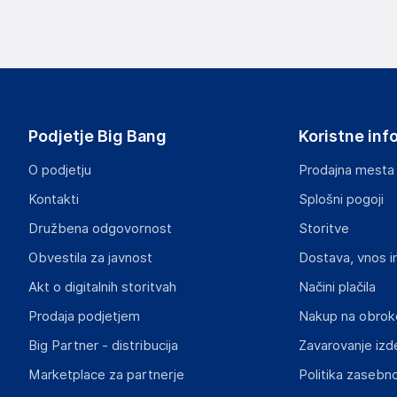
Podatki o proizvajalcu
Podatki o proizvajalcu vključujejo informacije (naziv, nasl
proizvajalcem izdelka.
Nintendo Europe SE
Goldsteinstrasse 235, D-60528 Frankfurt am Main
Germany
Podjetje Big Bang
Koristne inf
customer-support@nintendo.co.uk
O podjetju
Prodajna mesta
Odgovorna oseba v EU
Kontakti
Splošni pogoji
Gospodarski subjekt s sedežem v EU, ki zagotavlja skladno
Družbena odgovornost
Storitve
Nintendo Europe SE
Obvestila za javnost
Dostava, vnos i
Goldsteinstrasse 235, D-60528 Frankfurt am Main
Germany
Akt o digitalnih storitvah
Načini plačila
customer-support@nintendo.co.uk
Prodaja podjetjem
Nakup na obrok
Big Partner - distribucija
Zavarovanje izd
Slike o varnosti izdelka
Slike o varnosti izdelka vsebujejo opozorila na embalaži izd
Marketplace za partnerje
Politika zasebno
informacije, povezane z določenim izdelkom.