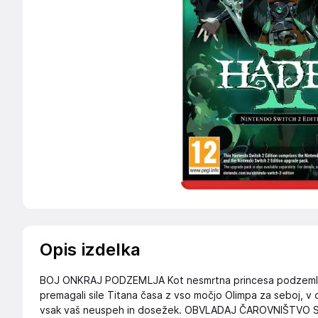
Opis izdelka
BOJ ONKRAJ PODZEMLJA Kot nesmrtna princesa podzemlja bos
premagali sile Titana časa z vso močjo Olimpa za seboj, v 
vsak vaš neuspeh in dosežek. OBVLADAJ ČAROVNIŠTVO Svo