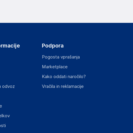
ov, državo in elektronski naslov) povezane s
ormacije
Podpora
Pogosta vprašanja
Marketplace
st izdelka z zahtevanimi predpisi.
Kako oddati naročilo?
n odvoz
Vračila in reklamacije
e
elkov
elka in lahko vključujejo ključne varnostne
sti