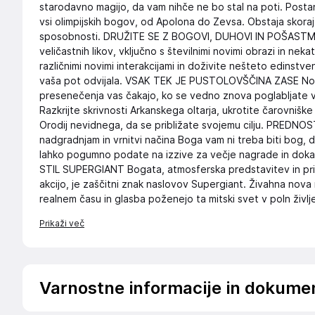
starodavno magijo, da vam nihče ne bo stal na poti. Posta
vsi olimpijskih bogov, od Apolona do Zevsa. Obstaja skora
sposobnosti. DRUŽITE SE Z BOGOVI, DUHOVI IN POŠASTMI
veličastnih likov, vključno s številnimi novimi obrazi in nekater
različnimi novimi interakcijami in doživite nešteto edinstv
vaša pot odvijala. VSAK TEK JE PUSTOLOVŠČINA ZASE Nove l
presenečenja vas čakajo, ko se vedno znova poglabljate 
Razkrijte skrivnosti Arkanskega oltarja, ukrotite čarovniške
Orodij nevidnega, da se približate svojemu cilju. PREDNO
nadgradnjam in vrnitvi načina Boga vam ni treba biti bog, da 
lahko pogumno podate na izzive za večje nagrade in dokaž
STIL SUPERGIANT Bogata, atmosferska predstavitev in p
akcijo, je zaščitni znak naslovov Supergiant. Živahna nova r
realnem času in glasba poženejo ta mitski svet v poln življe
Prikaži več
Varnostne informacije in dokume