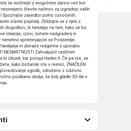
nite še močnejši z mogočnimi darovi več kot
j neomejeno število načinov za izgradnjo vaših
 Spoznajte zasedbo polno ozvočenih,
imi starimi prijatelji. Zbližajte se z njimi z
enih dogodkov, ki temeljijo na tem, kako se bo
okacije, izzivi, sistemi nadgradenj in
v nenehno spreminjajoče se Podzemlje.
 familijarje in zbirajte reagente z uporabo
STI NESMRTNOSTI Zahvaljujoč različnim
bi izkusili, kar ponuja Hades II. Če pa ste, se
ete, kako božanski ste v resnici. ZNAČILEN
ripovedovanje zgodb, združeno z odzivno
očno poslikana okolja, še bolj gladki 3D-liki v
nja.
nti