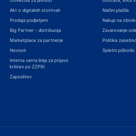
Obvestila za javnost
Dostava, vnos i
Akt o digitalnih storitvah
Načini plačila
Prodaja podjetjem
Nakup na obrok
Big Partner - distribucija
Zavarovanje izd
Marketplace za partnerje
Politika zasebno
Novosti
Spletni piškotki
Interna varna linija za prijavo
kršitev po ZZPRI
Zaposlitev