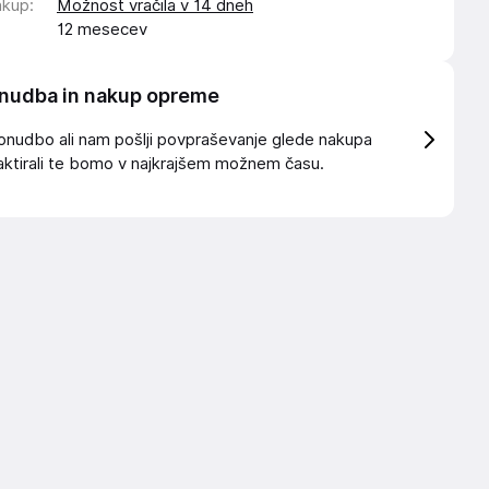
akup
:
Možnost vračila v 14 dneh
12 mesecev
nudba in nakup opreme
onudbo ali nam pošlji povpraševanje glede nakupa
ktirali te bomo v najkrajšem možnem času.