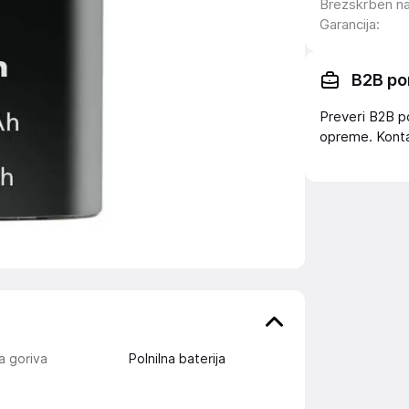
Brezskrben n
Garancija
:
B2B po
Preveri B2B p
opreme. Konta
a goriva
Polnilna baterija