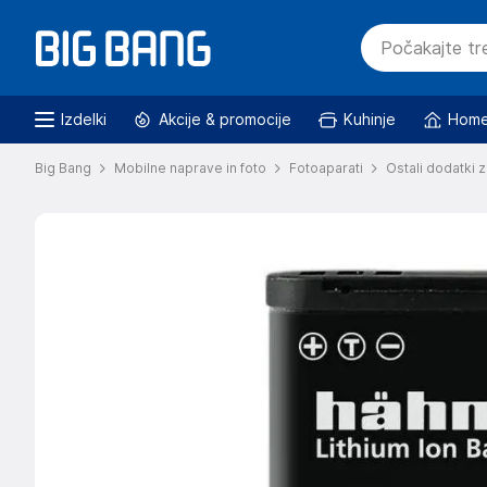
Izdelki
Akcije & promocije
Kuhinje
Home
Big Bang
Mobilne naprave in foto
Fotoaparati
Ostali dodatki 