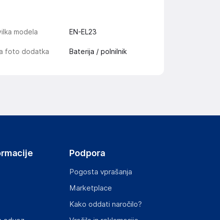
ilka modela
EN-EL23
a foto dodatka
Baterija / polnilnik
ormacije
Podpora
Pogosta vprašanja
Marketplace
Kako oddati naročilo?