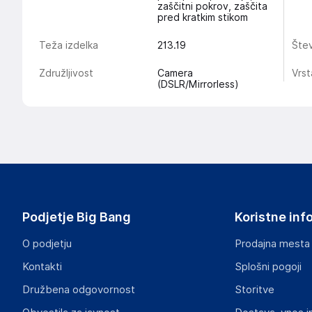
zaščitni pokrov, zaščita
pred kratkim stikom
Teža izdelka
213.19
Štev
Združljivost
Camera
Vrst
(DSLR/Mirrorless)
Podjetje Big Bang
Koristne inf
O podjetju
Prodajna mesta
Kontakti
Splošni pogoji
Družbena odgovornost
Storitve