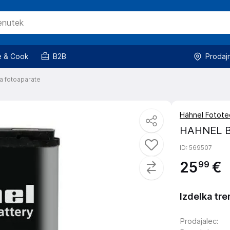
 & Cook
B2B
Prodaj
za fotoaparate
Hähnel Fotote
HAHNEL B
ID
: 569507
25
€
99
Izdelka tre
Prodajalec
: