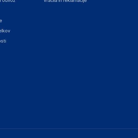
n odvoz
Vračila in reklamacije
e
elkov
sti