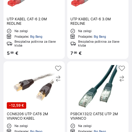
UTP KABEL CAT-6 2.0M
UTP KABEL CAT-6 3.0M
REDLINE
REDLINE
Na zalogi
Na zalogi
Prodajalec
Big Bang
Prodajalec
Big Bang
Brezplačna poštnina za člane
Brezplačna poštnina za člane
kluba
kluba
5
€
7
€
99
99
-
12,59 €
CCN6206 UTP CAT6 2M
PSBCK132/2 CAT5E UTP 2M
VIVANCO KABEL
VIVANCO
Na zalogi
Na zalogi
Prodajalec
Big Bang
Prodajalec
Big Bang