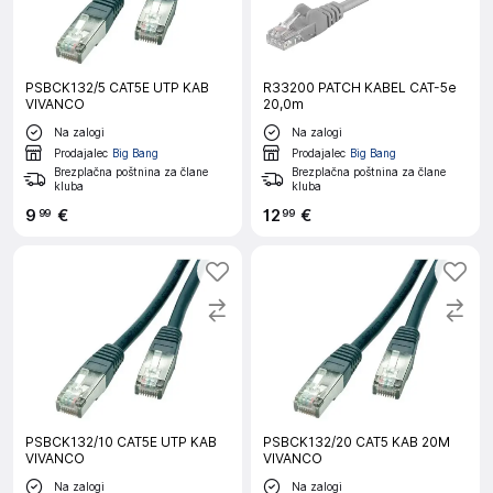
PSBCK132/5 CAT5E UTP KAB
R33200 PATCH KABEL CAT-5e
VIVANCO
20,0m
Na zalogi
Na zalogi
Prodajalec
Big Bang
Prodajalec
Big Bang
Brezplačna poštnina za člane
Brezplačna poštnina za člane
kluba
kluba
9
€
12
€
99
99
PSBCK132/10 CAT5E UTP KAB
PSBCK132/20 CAT5 KAB 20M
VIVANCO
VIVANCO
Na zalogi
Na zalogi