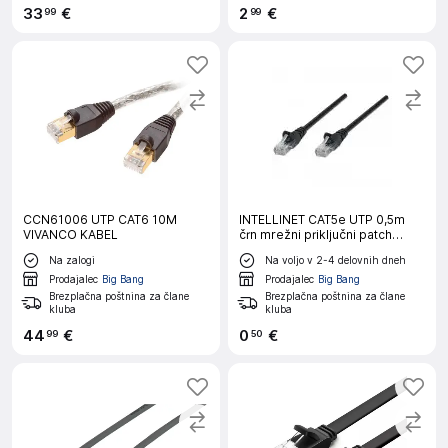
33
€
2
€
99
99
CCN61006 UTP CAT6 10M
INTELLINET CAT5e UTP 0,5m
VIVANCO KABEL
črn mrežni priključni patch
kabel
Na zalogi
Na voljo v 2-4 delovnih dneh
Prodajalec
Big Bang
Prodajalec
Big Bang
Brezplačna poštnina za člane
Brezplačna poštnina za člane
kluba
kluba
44
€
0
€
99
50