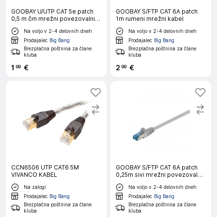
GOOBAY U/UTP CAT 5e patch
GOOBAY S/FTP CAT 6A patch
0,5 m črn mrežni povezovalni
1m rumeni mrežni kabel
kabel
Na voljo v 2-4 delovnih dneh
Na voljo v 2-4 delovnih dneh
Prodajalec
Big Bang
Prodajalec
Big Bang
Brezplačna poštnina za člane
Brezplačna poštnina za člane
kluba
kluba
1
€
2
€
99
99
CCN6506 UTP CAT6 5M
GOOBAY S/FTP CAT 6A patch
VIVANCO KABEL
0,25m sivi mrežni povezovalni
kabel
Na zalogi
Na voljo v 2-4 delovnih dneh
Prodajalec
Big Bang
Prodajalec
Big Bang
Brezplačna poštnina za člane
Brezplačna poštnina za člane
kluba
kluba