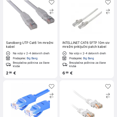
Sandberg UTP Cat6 1m mrežni
INTELLINET CAT6 SFTP 10m siv
kabel
mrežni priključni patch kabel
Na voljo v 2-4 delovnih dneh
Na voljo v 2-4 delovnih dneh
Prodajalec
Big Bang
Prodajalec
Big Bang
Brezplačna poštnina za člane
Brezplačna poštnina za člane
kluba
kluba
2
€
6
€
99
99