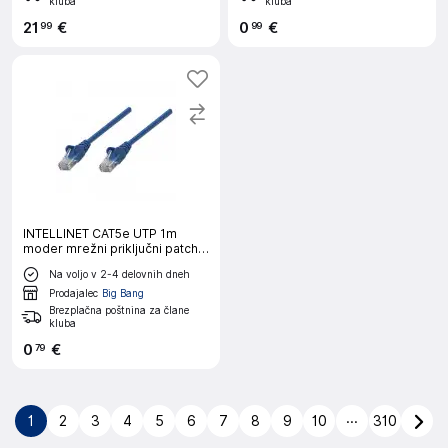
kluba
kluba
21
€
0
€
99
99
INTELLINET CAT5e UTP 1m
moder mrežni priključni patch
kabel
Na voljo v 2-4 delovnih dneh
Prodajalec
Big Bang
Brezplačna poštnina za člane
kluba
0
€
79
...
1
2
3
4
5
6
7
8
9
10
310