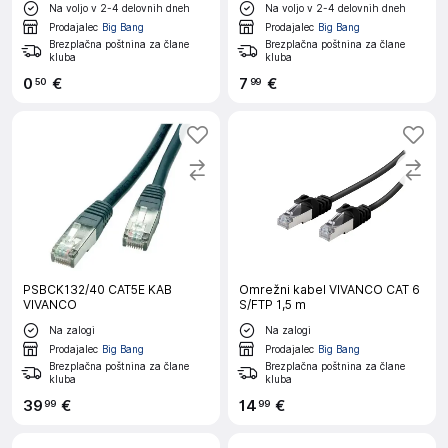
Na voljo v 2-4 delovnih dneh
Na voljo v 2-4 delovnih dneh
Prodajalec
Big Bang
Prodajalec
Big Bang
Brezplačna poštnina za člane
Brezplačna poštnina za člane
kluba
kluba
0
€
7
€
50
99
PSBCK132/40 CAT5E KAB
Omrežni kabel VIVANCO CAT 6
VIVANCO
S/FTP 1,5 m
Na zalogi
Na zalogi
Prodajalec
Big Bang
Prodajalec
Big Bang
Brezplačna poštnina za člane
Brezplačna poštnina za člane
kluba
kluba
39
€
14
€
99
99