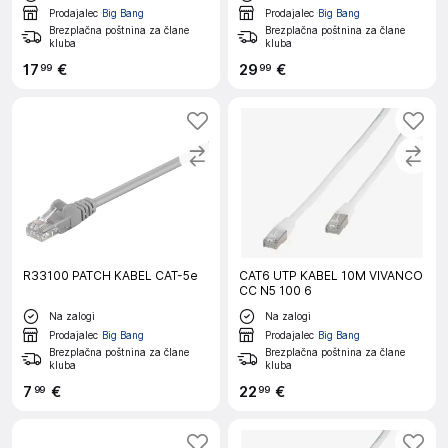
Prodajalec
Big Bang
Prodajalec
Big Bang
Brezplačna poštnina za člane
Brezplačna poštnina za člane
kluba
kluba
17
€
29
€
99
99
R33100 PATCH KABEL CAT-5e
CAT6 UTP KABEL 10M VIVANCO
CC N5 100 6
Na zalogi
Na zalogi
Prodajalec
Big Bang
Prodajalec
Big Bang
Brezplačna poštnina za člane
Brezplačna poštnina za člane
kluba
kluba
7
€
22
€
99
99