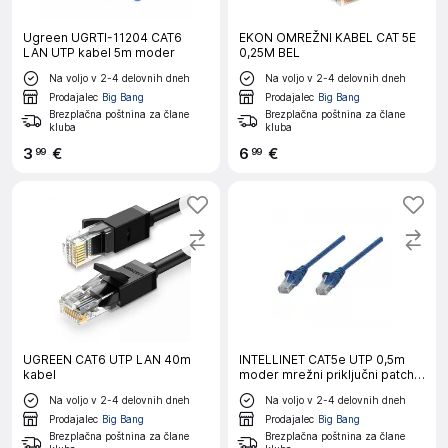
Ugreen UGRTI-11204 CAT6
EKON OMREŽNI KABEL CAT 5E
LAN UTP kabel 5m moder
0,25M BEL
Na voljo v 2-4 delovnih dneh
Na voljo v 2-4 delovnih dneh
Prodajalec
Big Bang
Prodajalec
Big Bang
Brezplačna poštnina za člane
Brezplačna poštnina za člane
kluba
kluba
3
€
6
€
99
99
UGREEN CAT6 UTP LAN 40m
INTELLINET CAT5e UTP 0,5m
kabel
moder mrežni priključni patch
kabel
Na voljo v 2-4 delovnih dneh
Na voljo v 2-4 delovnih dneh
Prodajalec
Big Bang
Prodajalec
Big Bang
Brezplačna poštnina za člane
Brezplačna poštnina za člane