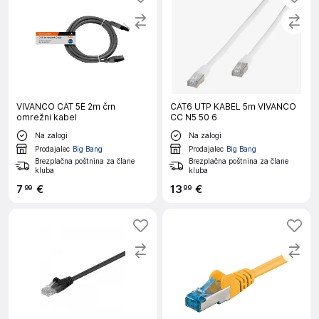
VIVANCO CAT 5E 2m črn
CAT6 UTP KABEL 5m VIVANCO
omrežni kabel
CC N5 50 6
Na zalogi
Na zalogi
Prodajalec
Big Bang
Prodajalec
Big Bang
Brezplačna poštnina za člane
Brezplačna poštnina za člane
kluba
kluba
7
€
13
€
99
99