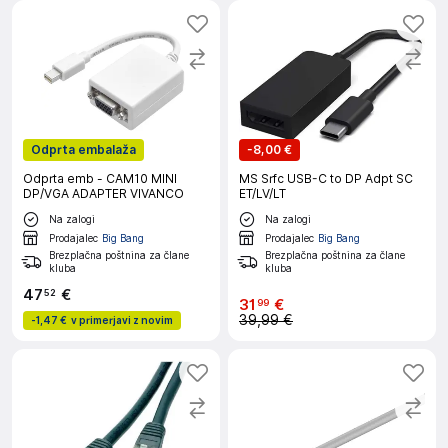
Odprta embalaža
-
8,00 €
Odprta emb - CAM10 MINI
MS Srfc USB-C to DP Adpt SC
DP/VGA ADAPTER VIVANCO
ET/LV/LT
Na zalogi
Na zalogi
Prodajalec
Big Bang
Prodajalec
Big Bang
Brezplačna poštnina za člane
Brezplačna poštnina za člane
kluba
kluba
47
€
52
31
€
99
39,99 €
-
1,47 €
v primerjavi z novim