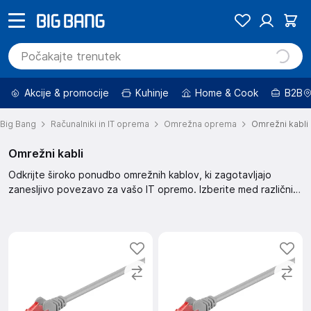
Akcije & promocije
Kuhinje
Home & Cook
B2B
Big Bang
Računalniki in IT oprema
Omrežna oprema
Omrežni kabli
Omrežni kabli
Odkrijte široko ponudbo omrežnih kablov, ki zagotavljajo
zanesljivo povezavo za vašo IT opremo. Izberite med različnimi
dolžinami in specifikacijami za optimalno delovanje.