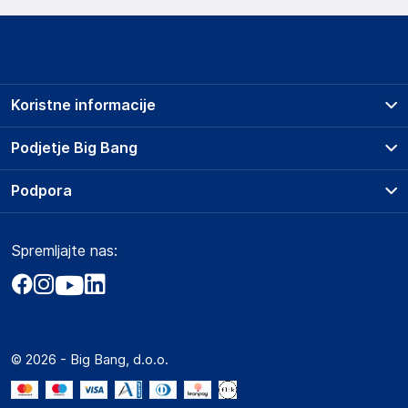
Koristne informacije
Prodajna mesta
Podjetje Big Bang
Splošni pogoji
O podjetju
Podpora
Storitve
Kontakti
Dostava, vnos in odvoz
Pogosta vprašanja
Družbena odgovornost
Načini plačila
Spremljajte nas:
Marketplace
Obvestila za javnost
Nakup na obroke
Kako oddati naročilo?
Akt o digitalnih storitvah
Zavarovanje izdelkov
Vračila in reklamacije
Prodaja podjetjem
Politika zasebnosti
Big Partner - distribucija
Spletni piškotki
© 2026 - Big Bang, d.o.o.
Marketplace za partnerje
Novosti