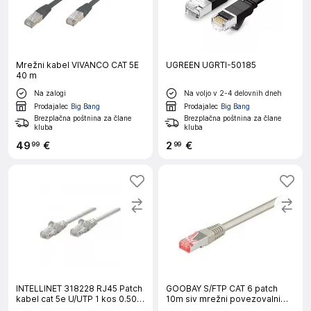
Mrežni kabel VIVANCO CAT 5E
UGREEN UGRTI-50185
40 m
Na zalogi
Na voljo v 2-4 delovnih dneh
Prodajalec
Big Bang
Prodajalec
Big Bang
Brezplačna poštnina za člane
Brezplačna poštnina za člane
kluba
kluba
49
€
2
€
99
99
INTELLINET 318228 RJ45 Patch
GOOBAY S/FTP CAT 6 patch
kabel cat 5e U/UTP 1 kos 0.50
10m siv mrežni povezovalni
m omrežni kabel siv
kabel