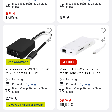
Brezplačna poštnina za člane
Brezplačna poštnina za člane
kluba
kluba
5
€
40
17,99 €
6
€
99
Poškodovano
-
41,99 €
Poškodovan - MS Srfc USB-C
Vivanco USB-C adapter 1x
to VGA Adpt SC ET/LV/LT
moški konektor USB-C - na
HDMI/reža za kartico
Na zalogi
Na zalogi
microsd/RJ45 vtičnica/SD/USB
3.2 gen. 1 A (USB 3.0)/USB 3.2
Prodajalec
Big Bang
Prodajalec
Big Bang
gen.
Brezplačna poštnina za člane
Brezplačna poštnina za člane
kluba
kluba
27
€
99
28
€
00
69,99 €
-
7,00 €
v primerjavi z novim