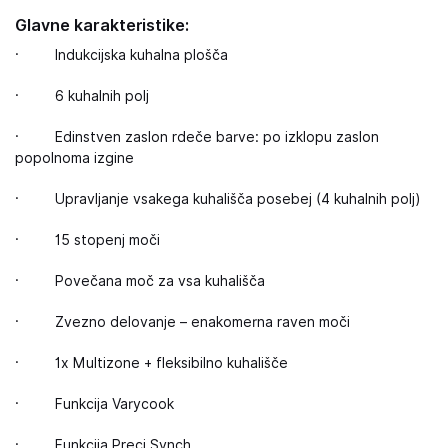
Glavne karakteristike:
· Indukcijska kuhalna plošča
· 6 kuhalnih polj
· Edinstven zaslon rdeče barve: po izklopu zaslon
popolnoma izgine
· Upravljanje vsakega kuhališča posebej (4 kuhalnih polj)
· 15 stopenj moči
· Povečana moč za vsa kuhališča
· Zvezno delovanje – enakomerna raven moči
· 1x Multizone + fleksibilno kuhališče
· Funkcija Varycook
· Funkcija Preci Synch