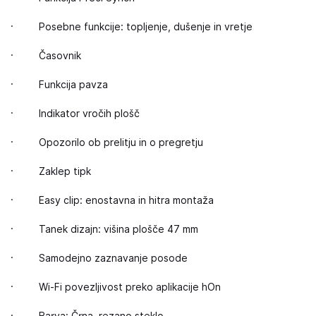
· Posebne funkcije: topljenje, dušenje in vretje
· Časovnik
· Funkcija pavza
· Indikator vročih plošč
· Opozorilo ob prelitju in o pregretju
· Zaklep tipk
· Easy clip: enostavna in hitra montaža
· Tanek dizajn: višina plošče 47 mm
· Samodejno zaznavanje posode
· Wi-Fi povezljivost preko aplikacije hOn
· Barva: Črna, rezano steklo