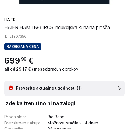
HAIER
HAIER HAMTB86IRCS indukcijska kuhalna plošča
ID
: 21807356
RAZREZANA CENA
699
€
99
ali od 29,17 € / mesec
Izračun obrokov
Preverite aktualne ugodnosti
(1)
Izdelka trenutno ni na zalogi
Prodajalec
:
Big Bang
Brezskrben nakup
:
Možnost vračila v 14 dneh