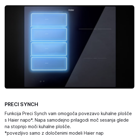
PRECI SYNCH
Funkcija Preci Synch vam omogoča povezavo kuhalne plošče
s Haier napo*. Napa samodejno prilagodi moč sesanja glede
na stopnjo moči kuhalne plošče.
*povezljivo samo z določenimi modeli Haier nap