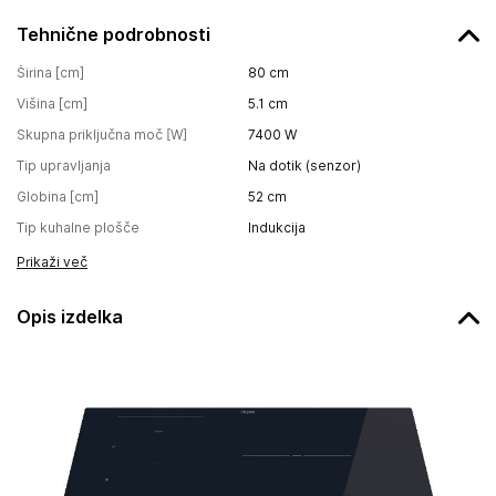
Tehnične podrobnosti
Širina [cm]
80
cm
Višina [cm]
5.1
cm
Skupna priključna moč [W]
7400
W
Tip upravljanja
Na dotik (senzor)
Globina [cm]
52
cm
Tip kuhalne plošče
Indukcija
Prikaži več
Opis izdelka