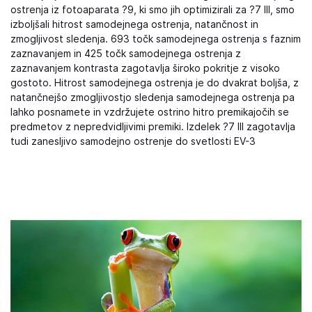
ostrenja iz fotoaparata ?9, ki smo jih optimizirali za ?7 III, smo
izboljšali hitrost samodejnega ostrenja, natančnost in
zmogljivost sledenja. 693 točk samodejnega ostrenja s faznim
zaznavanjem in 425 točk samodejnega ostrenja z
zaznavanjem kontrasta zagotavlja široko pokritje z visoko
gostoto. Hitrost samodejnega ostrenja je do dvakrat boljša, z
natančnejšo zmogljivostjo sledenja samodejnega ostrenja pa
lahko posnamete in vzdržujete ostrino hitro premikajočih se
predmetov z nepredvidljivimi premiki. Izdelek ?7 III zagotavlja
tudi zanesljivo samodejno ostrenje do svetlosti EV-3