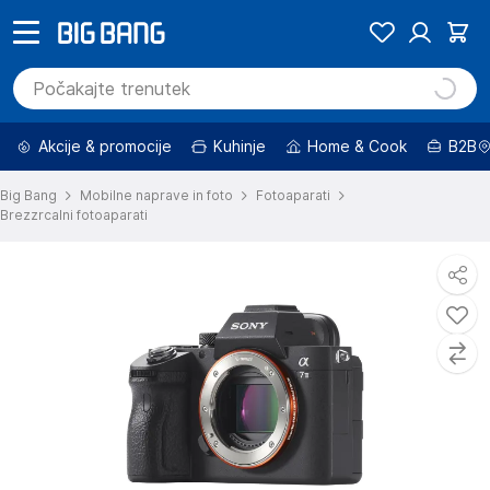
Akcije & promocije
Kuhinje
Home & Cook
B2B
Big Bang
Mobilne naprave in foto
Fotoaparati
Brezzrcalni fotoaparati