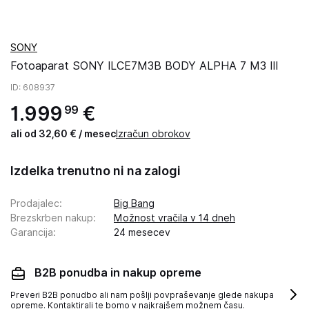
SONY
Fotoaparat SONY ILCE7M3B BODY ALPHA 7 M3 III
ID
: 608937
1
.
999
€
99
ali od 32,60 € / mesec
Izračun obrokov
Izdelka trenutno ni na zalogi
Prodajalec
:
Big Bang
Brezskrben nakup
:
Možnost vračila v 14 dneh
Garancija
:
24 mesecev
B2B ponudba in nakup opreme
Preveri B2B ponudbo ali nam pošlji povpraševanje glede nakupa
opreme. Kontaktirali te bomo v najkrajšem možnem času.