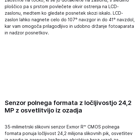
zaostrite na točko, ki se jo dotaknete na zaslonu, s sledilno
ploščico pa s prstom povlečete okvir ostrenja na LCD-
zaslonu, medtem ko gledate posnetek skozi iskalo. LCD-
zaslon lahko nagnete celo do 107° navzgor in do 41° navzdol,
kar vam omogoča prilagodljivo in udobno držanje fotoaparata
in nadzor posnetkov.
Senzor polnega formata z ločljivostjo 24,2
MP z osvetlitvijo iz ozadja
35-milimetrski slikovni senzor Exmor R™ CMOS polnega
formata ponuja ločljivost 24,2 milijona slikovnih pik, osvetlitev