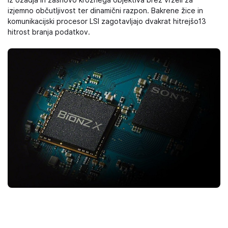
iz ozadja in zasnovo krožnega objektiva brez vrzeli za
izjemno občutljivost ter dinamični razpon. Bakrene žice in
komunikacijski procesor LSI zagotavljajo dvakrat hitrejšo13
hitrost branja podatkov.