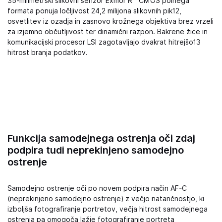
35-milimetrski slikovni senzor Exmor R™ CMOS polnega
formata ponuja ločljivost 24,2 milijona slikovnih pik12,
osvetlitev iz ozadja in zasnovo krožnega objektiva brez vrzeli
za izjemno občutljivost ter dinamični razpon. Bakrene žice in
komunikacijski procesor LSI zagotavljajo dvakrat hitrejšo13
hitrost branja podatkov.
Funkcija samodejnega ostrenja oči zdaj
podpira tudi neprekinjeno samodejno
ostrenje
Samodejno ostrenje oči po novem podpira način AF-C
(neprekinjeno samodejno ostrenje) z večjo natančnostjo, ki
izboljša fotografiranje portretov, večja hitrost samodejnega
ostrenja pa omogoča lažje fotografiranje portreta