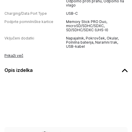
Odporno proti prahu, Odporno na
vlago
Charging/Data Port Type
USB-C
Podprte pomnilniške kartice
Memory Stick PRO Duo,
microSD/SDHC/SDXC,
SD/SDHC/SDXC (UHS-II)
Vključeni dodatki
Napajalnik, Pokrovček, Okular,
Polnilna baterija, Naramni trak,
USB-kabel
Prikaži več
Opis izdelka