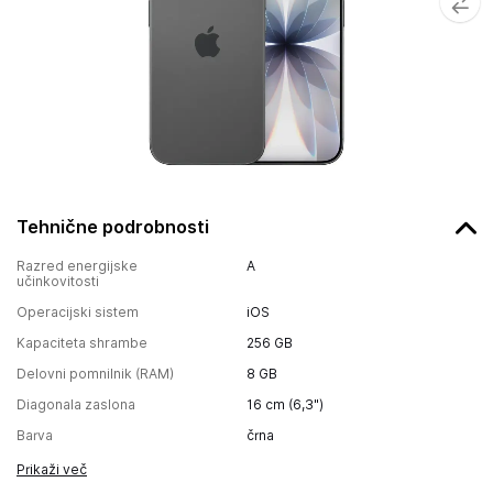
Tehnične podrobnosti
Razred energijske
A
učinkovitosti
Operacijski sistem
iOS
Kapaciteta shrambe
256 GB
Delovni pomnilnik (RAM)
8 GB
Diagonala zaslona
16 cm (6,3")
Barva
črna
Prikaži več