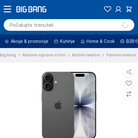
Akcije & promocije
Kuhinje
Home & Cook
B2B
Big Bang
Mobilne naprave in foto
Mobilni telefoni
Pametni telefoni