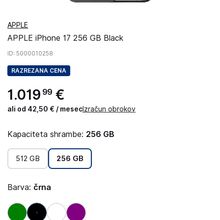
APPLE
APPLE iPhone 17 256 GB Black
ID
: 5000010258
RAZREZANA CENA
1
.
019
€
99
ali od 42,50 € / mesec
Izračun obrokov
Kapaciteta shrambe:
256 GB
512 GB
256 GB
Barva:
črna