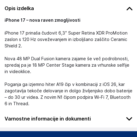
Opis izdelka
iPhone 17 – nova raven zmogljivosti
iPhone 17 prinaša čudovit 6,3″ Super Retina XDR ProMotion
zaslon s 120 Hz osveževanjem in izboljšano zaščito Ceramic
Shield 2.
Nova 48 MP Dual Fusion kamera zajame še več podrobnosti,
spredaj pa je 18 MP Center Stage kamera za vrhunske selfije
in videoklice.
Poganja ga izjemno hiter A19 čip v kombinaciji z iOS 26, kar
zagotavlja tekoče delovanje in dolgo življenjsko dobo baterije
– do 30 ur videa. Z novim N1 čipom podpira Wi-Fi 7, Bluetooth
6 in Thread.
Varnostne informacije in dokumenti
https://support.apple.com/sl-si/docs