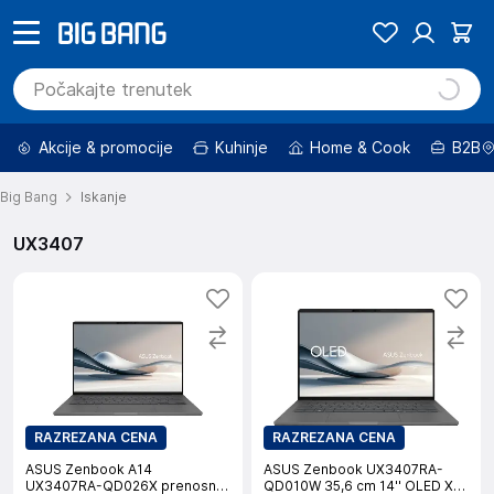
Akcije & promocije
Kuhinje
Home & Cook
B2B
Big Bang
Iskanje
UX3407
RAZREZANA CENA
RAZREZANA CENA
ASUS Zenbook A14
ASUS Zenbook UX3407RA-
UX3407RA-QD026X prenosni
QD010W 35,6 cm 14'' OLED X