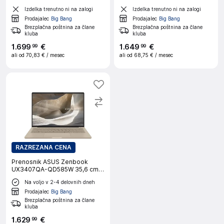
računalnik
Elite/32GB/1TB/W11H prenosni
Izdelka trenutno ni na zalogi
Izdelka trenutno ni na zalogi
računalnik
Prodajalec
Big Bang
Prodajalec
Big Bang
Brezplačna poštnina za člane
Brezplačna poštnina za člane
kluba
kluba
1
.
699
€
1
.
649
€
99
99
ali od
70,83 €
/ mesec
ali od
68,75 €
/ mesec
RAZREZANA CENA
Prenosnik ASUS Zenbook
UX3407QA-QD585W 35,6 cm
(14"), SD X1-26-100, 16 GB
Na voljo v 2-4 delovnih dneh
RAM, 1 TB SSD, W11H, brez
napajalnika
Prodajalec
Big Bang
Brezplačna poštnina za člane
kluba
1
.
629
€
99