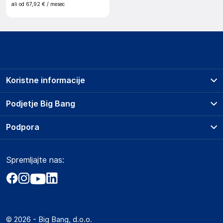
ali od
67,92 €
/ mesec
Koristne informacije
Prodajna mesta
Podjetje Big Bang
Splošni pogoji
O podjetju
Podpora
Storitve
Kontakti
Dostava, vnos in odvoz
Pogosta vprašanja
Družbena odgovornost
Načini plačila
Spremljajte nas:
Marketplace
Obvestila za javnost
Nakup na obroke
Kako oddati naročilo?
Akt o digitalnih storitvah
Zavarovanje izdelkov
Vračila in reklamacije
Prodaja podjetjem
Politika zasebnosti
Big Partner - distribucija
Spletni piškotki
© 2026 - Big Bang, d.o.o.
Marketplace za partnerje