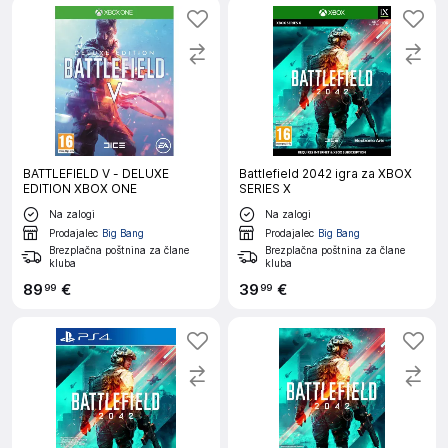
BATTLEFIELD V - DELUXE
Battlefield 2042 igra za XBOX
EDITION XBOX ONE
SERIES X
Na zalogi
Na zalogi
Prodajalec
Big Bang
Prodajalec
Big Bang
Brezplačna poštnina za člane
Brezplačna poštnina za člane
kluba
kluba
89
€
39
€
99
99