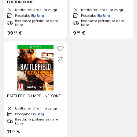
EDITION XONE
Izdelka trenutno ni na zalogi
Izdelka trenutno ni na zalogi
Prodajalec
Big Bang
Prodajalec
Big Bang
Brezplačna poštnina za člane
Brezplačna poštnina za člane
kluba
kluba
39
€
9
€
99
99
BATTLEFIELD HARDLINE XONE
Izdelka trenutno ni na zalogi
Prodajalec
Big Bang
Brezplačna poštnina za člane
kluba
11
€
99