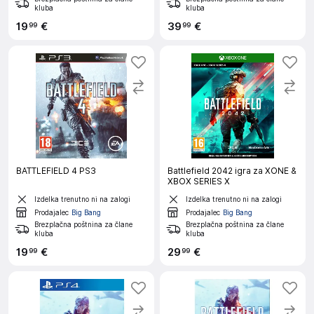
kluba
kluba
19
€
39
€
99
99
BATTLEFIELD 4 PS3
Battlefield 2042 igra za XONE &
XBOX SERIES X
Izdelka trenutno ni na zalogi
Izdelka trenutno ni na zalogi
Prodajalec
Big Bang
Prodajalec
Big Bang
Brezplačna poštnina za člane
Brezplačna poštnina za člane
kluba
kluba
19
€
29
€
99
99