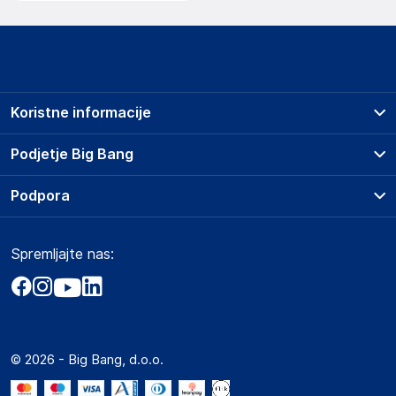
Koristne informacije
Prodajna mesta
Podjetje Big Bang
Splošni pogoji
O podjetju
Podpora
Storitve
Kontakti
Dostava, vnos in odvoz
Pogosta vprašanja
Družbena odgovornost
Načini plačila
Spremljajte nas:
Marketplace
Obvestila za javnost
Nakup na obroke
Kako oddati naročilo?
Akt o digitalnih storitvah
Zavarovanje izdelkov
Vračila in reklamacije
Prodaja podjetjem
Politika zasebnosti
Big Partner - distribucija
Spletni piškotki
© 2026 - Big Bang, d.o.o.
Marketplace za partnerje
Novosti