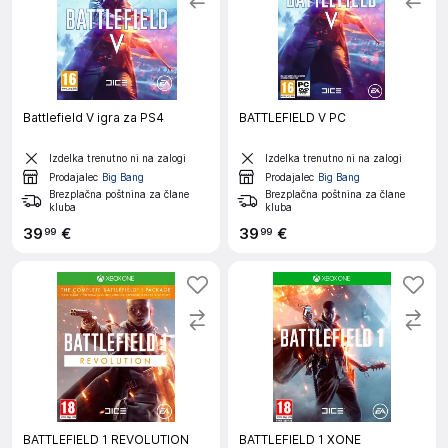
Battlefield V igra za PS4
BATTLEFIELD V PC
Izdelka trenutno ni na zalogi
Izdelka trenutno ni na zalogi
Prodajalec
Big Bang
Prodajalec
Big Bang
Brezplačna poštnina za člane
Brezplačna poštnina za člane
kluba
kluba
39
€
39
€
99
99
BATTLEFIELD 1 REVOLUTION
BATTLEFIELD 1 XONE